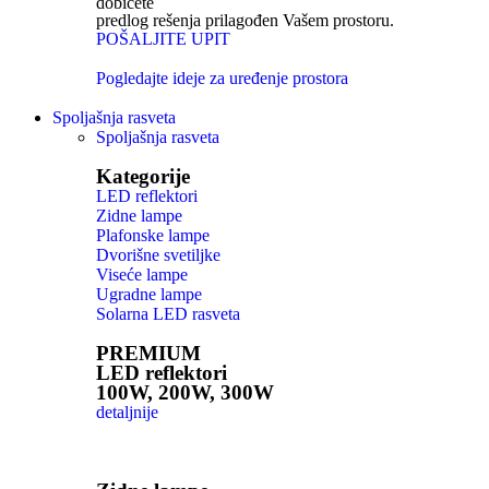
dobićete
predlog rešenja prilagođen Vašem prostoru.
POŠALJITE UPIT
Pogledajte ideje za uređenje prostora
Spoljašnja rasveta
Spoljašnja rasveta
Kategorije
LED reflektori
Zidne lampe
Plafonske lampe
Dvorišne svetiljke
Viseće lampe
Ugradne lampe
Solarna LED rasveta
PREMIUM
LED reflektori
100W, 200W, 300W
detaljnije