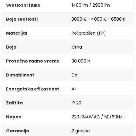
Svetlosni fluks
1400 lm / 2900 lm
Boja svetlosti
3000 K – 4000 K – 6500 K
Materijal
Polipropilen (PP)
Boja
Crna
Prosečno radno vreme
30 000 h
Dimabilnost
Da
Energetska efikasnost
A+
Zaštita
IP 20
Napon
220-240V AC / 50/60Hz
Garancija
2 godine