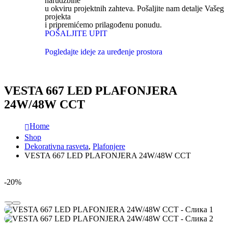
narudžbine
u okviru projektnih zahteva. Pošaljite nam detalje Vašeg
projekta
i pripremićemo prilagođenu ponudu.
POŠALJITE UPIT
Pogledajte ideje za uređenje prostora
VESTA 667 LED PLAFONJERA
24W/48W CCT
Home
Shop
Dekorativna rasveta
,
Plafonjere
VESTA 667 LED PLAFONJERA 24W/48W CCT
-20%