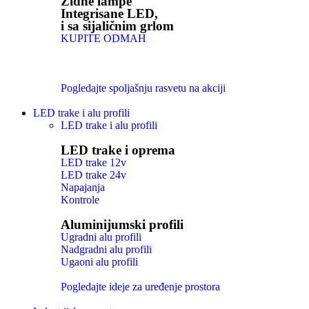
Zidne lampe
Integrisane LED,
i sa sijaličnim grlom
KUPITE ODMAH
Pogledajte spoljašnju rasvetu na akciji
LED trake i alu profili
LED trake i alu profili
LED trake i oprema
LED trake 12v
LED trake 24v
Napajanja
Kontrole
Aluminijumski profili
Ugradni alu profili
Nadgradni alu profili
Ugaoni alu profili
Pogledajte ideje za uređenje prostora