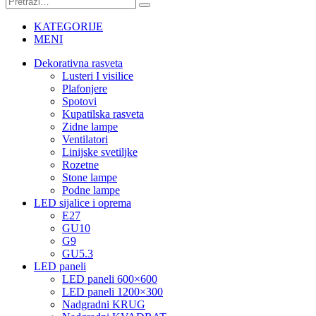
KATEGORIJE
MENI
Dekorativna rasveta
Lusteri I visilice
Plafonjere
Spotovi
Kupatilska rasveta
Zidne lampe
Ventilatori
Linijske svetiljke
Rozetne
Stone lampe
Podne lampe
LED sijalice i oprema
E27
GU10
G9
GU5.3
LED paneli
LED paneli 600×600
LED paneli 1200×300
Nadgradni KRUG