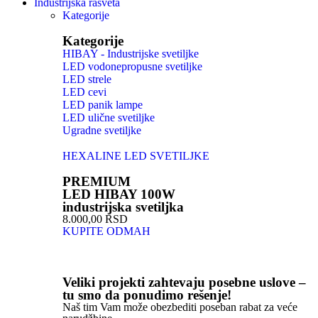
Industrijska rasveta
Kategorije
Kategorije
HIBAY - Industrijske svetiljke
LED vodonepropusne svetiljke
LED strele
LED cevi
LED panik lampe
LED ulične svetiljke
Ugradne svetiljke
HEXALINE LED SVETILJKE
PREMIUM
LED HIBAY 100W
industrijska svetiljka
8.000,00 RSD
KUPITE ODMAH
Veliki projekti zahtevaju posebne uslove –
tu smo da ponudimo rešenje!
Naš tim Vam može obezbediti poseban rabat za veće