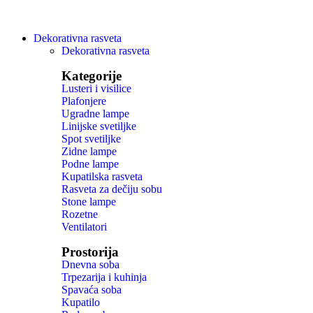
Dekorativna rasveta
Dekorativna rasveta
Kategorije
Lusteri i visilice
Plafonjere
Ugradne lampe
Linijske svetiljke
Spot svetiljke
Zidne lampe
Podne lampe
Kupatilska rasveta
Rasveta za dečiju sobu
Stone lampe
Rozetne
Ventilatori
Prostorija
Dnevna soba
Trpezarija i kuhinja
Spavaća soba
Kupatilo