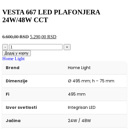
VESTA 667 LED PLAFONJERA
24W/48W CCT
6.600,00
RSD
5.290,00
RSD
-
+
Додај у корпу
Home Light
Brend
Home Light
Dimenzije
Ø 495 mm; h – 75 mm
Fi
495 mm
Izvor svetlosti
Integrisan LED
Jačina
24W / 48W