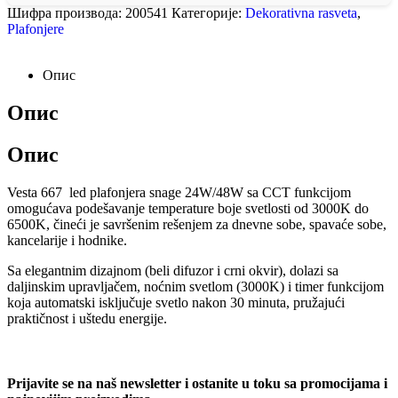
Шифра производа:
200541
Категорије:
Dekorativna rasveta
,
Plafonjere
Опис
Опис
Опис
Vesta 667 led plafonjera snage 24W/48W sa CCT funkcijom
omogućava podešavanje temperature boje svetlosti od 3000K do
6500K, čineći je savršenim rešenjem za dnevne sobe, spavaće sobe,
kancelarije i hodnike.
Sa elegantnim dizajnom (beli difuzor i crni okvir), dolazi sa
daljinskim upravljačem, noćnim svetlom (3000K) i timer funkcijom
koja automatski isključuje svetlo nakon 30 minuta, pružajući
praktičnost i uštedu energije.
Prijavite se na naš newsletter i ostanite u toku sa promocijama i