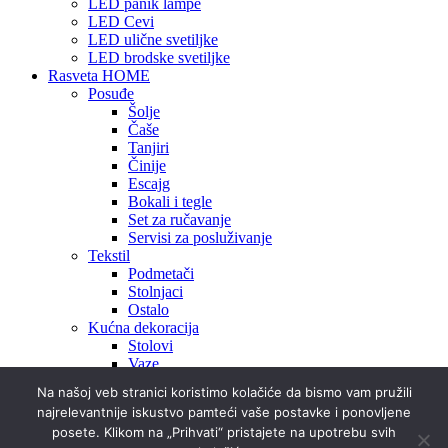
LED panik lampe
LED Cevi
LED ulične svetiljke
LED brodske svetiljke
Rasveta HOME
Posuđe
Šolje
Čaše
Tanjiri
Činije
Escajg
Bokali i tegle
Set za ručavanje
Servisi za posluživanje
Tekstil
Podmetači
Stolnjaci
Ostalo
Kućna dekoracija
Stolovi
Vaze
Ukrasi
Na našoj veb stranici koristimo kolačiće da bismo vam pružili
najrelevantnije iskustvo pamteći vaše postavke i ponovljene
O Nama
posete. Klikom na „Prihvati“ pristajete na upotrebu svih
Projekti