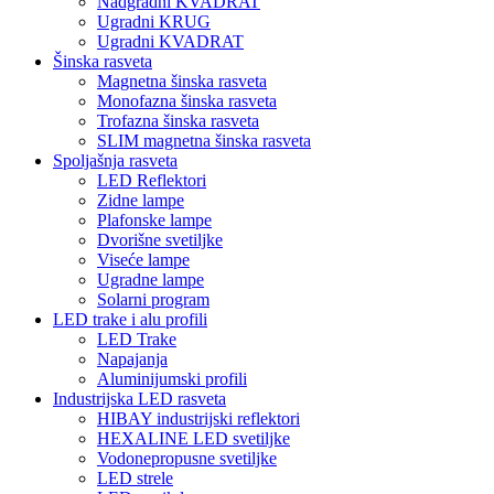
Nadgradni KVADRAT
Ugradni KRUG
Ugradni KVADRAT
Šinska rasveta
Magnetna šinska rasveta
Monofazna šinska rasveta
Trofazna šinska rasveta
SLIM magnetna šinska rasveta
Spoljašnja rasveta
LED Reflektori
Zidne lampe
Plafonske lampe
Dvorišne svetiljke
Viseće lampe
Ugradne lampe
Solarni program
LED trake i alu profili
LED Trake
Napajanja
Aluminijumski profili
Industrijska LED rasveta
HIBAY industrijski reflektori
HEXALINE LED svetiljke
Vodonepropusne svetiljke
LED strele