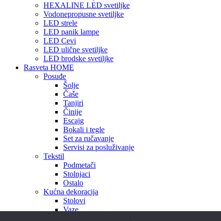
HEXALINE LED svetiljke
Vodonepropusne svetiljke
LED strele
LED panik lampe
LED Cevi
LED ulične svetiljke
LED brodske svetiljke
Rasveta HOME
Posuđe
Šolje
Čaše
Tanjiri
Činije
Escajg
Bokali i tegle
Set za ručavanje
Servisi za posluživanje
Tekstil
Podmetači
Stolnjaci
Ostalo
Kućna dekoracija
Stolovi
Vaze
Ukrasi