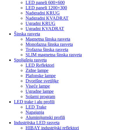
LED paneli 600×600
LED paneli 1200×300
Nadgradni KRUG
Nadgradni KVADRAT
Ugradni KRUG
Ugradni KVADRAT
Šinska rasveta
Magnetna šinska rasveta
Monofazna šinska rasveta
Trofazna šinska rasveta
SLIM magnetna šinska rasveta
Spoljašnja rasveta
LED Reflektori
Zidne lampe
Plafonske lampe
Dvorišne svetiljke
Viseće lampe
Ugradne lampe
Solarni program
LED trake i alu profili
LED Trake
Napajanja
Aluminijumski profili
Industrijska LED rasveta
HIBAY industrijski reflektori