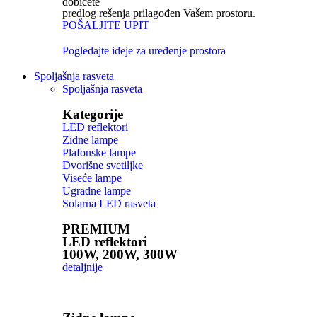
dobićete
predlog rešenja prilagođen Vašem prostoru.
POŠALJITE UPIT
Pogledajte ideje za uređenje prostora
Spoljašnja rasveta
Spoljašnja rasveta
Kategorije
LED reflektori
Zidne lampe
Plafonske lampe
Dvorišne svetiljke
Viseće lampe
Ugradne lampe
Solarna LED rasveta
PREMIUM
LED reflektori
100W, 200W, 300W
detaljnije