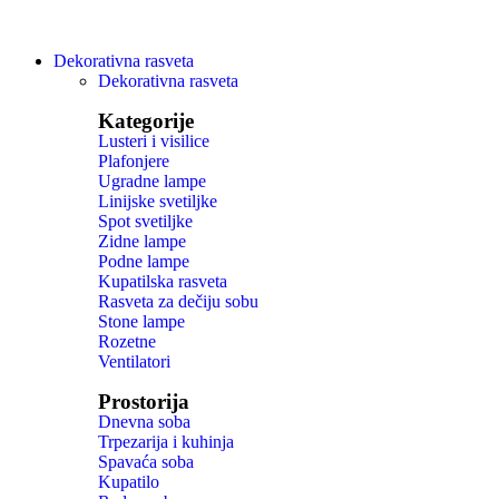
Dekorativna rasveta
Dekorativna rasveta
Kategorije
Lusteri i visilice
Plafonjere
Ugradne lampe
Linijske svetiljke
Spot svetiljke
Zidne lampe
Podne lampe
Kupatilska rasveta
Rasveta za dečiju sobu
Stone lampe
Rozetne
Ventilatori
Prostorija
Dnevna soba
Trpezarija i kuhinja
Spavaća soba
Kupatilo