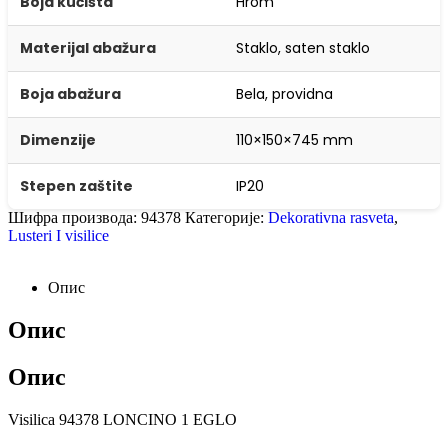
Boja kućišta
Hrom
Materijal abažura
Staklo, saten staklo
Boja abažura
Bela, providna
Dimenzije
110×150×745 mm
Stepen zaštite
IP20
Шифра производа:
94378
Категорије:
Dekorativna rasveta
,
Lusteri I visilice
Опис
Опис
Опис
Visilica 94378 LONCINO 1 EGLO