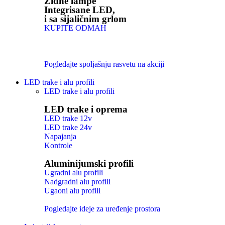
Zidne lampe
Integrisane LED,
i sa sijaličnim grlom
KUPITE ODMAH
Pogledajte spoljašnju rasvetu na akciji
LED trake i alu profili
LED trake i alu profili
LED trake i oprema
LED trake 12v
LED trake 24v
Napajanja
Kontrole
Aluminijumski profili
Ugradni alu profili
Nadgradni alu profili
Ugaoni alu profili
Pogledajte ideje za uređenje prostora