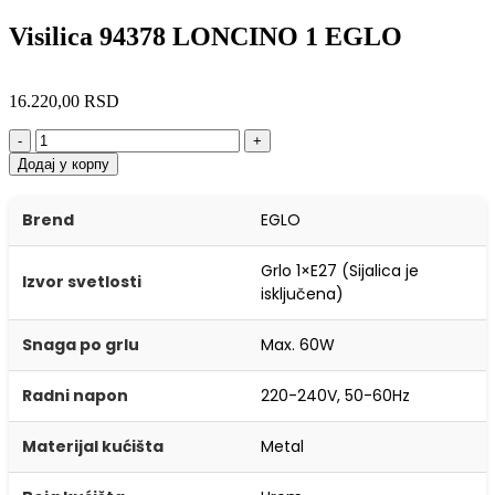
Visilica 94378 LONCINO 1 EGLO
16.220,00
RSD
-
+
Додај у корпу
Brend
EGLO
Grlo 1×E27 (Sijalica je
Izvor svetlosti
isključena)
Snaga po grlu
Max. 60W
Radni napon
220-240V, 50-60Hz
Materijal kućišta
Metal