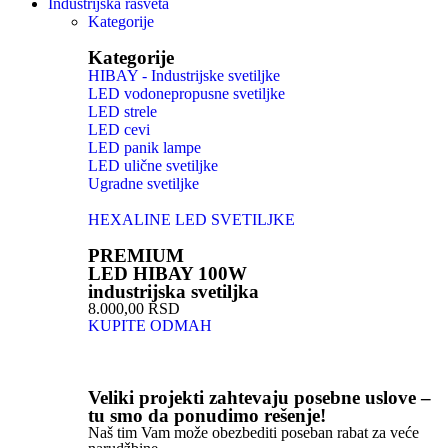
Industrijska rasveta
Kategorije
Kategorije
HIBAY - Industrijske svetiljke
LED vodonepropusne svetiljke
LED strele
LED cevi
LED panik lampe
LED ulične svetiljke
Ugradne svetiljke
HEXALINE LED SVETILJKE
PREMIUM
LED HIBAY 100W
industrijska svetiljka
8.000,00 RSD
KUPITE ODMAH
Veliki projekti zahtevaju posebne uslove –
tu smo da ponudimo rešenje!
Naš tim Vam može obezbediti poseban rabat za veće