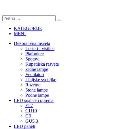
KATEGORIJE
MENI
Dekorativna rasveta
Lusteri I visilice
Plafonjere
Spotovi
Kupatilska rasveta
Zidne lampe
Ventilatori
Linijske svetiljke
Rozetne
Stone lampe
Podne lampe
LED sijalice i oprema
E27
GU10
G9
GU5.3
LED paneli