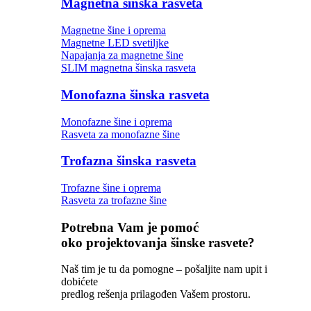
Magnetna šinska rasveta
Magnetne šine i oprema
Magnetne LED svetiljke
Napajanja za magnetne šine
SLIM magnetna šinska rasveta
Monofazna šinska rasveta
Monofazne šine i oprema
Rasveta za monofazne šine
Trofazna šinska rasveta
Trofazne šine i oprema
Rasveta za trofazne šine
Potrebna Vam je pomoć
oko projektovanja šinske rasvete?
Naš tim je tu da pomogne – pošaljite nam upit i
dobićete
predlog rešenja prilagođen Vašem prostoru.