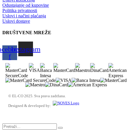
Odustajanje od kupovine
Politika privatnosti
Uslovi i načini plaćanja
Uslovi dostave
DRUŠTVENE MREŽE
acebook-
Instagram
f
© EL-CO 2025. Sva prava zadržana.
Designed & developed by: