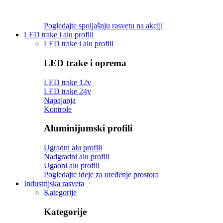
Pogledajte spoljašnju rasvetu na akciji
LED trake i alu profili
LED trake i alu profili
LED trake i oprema
LED trake 12v
LED trake 24v
Napajanja
Kontrole
Aluminijumski profili
Ugradni alu profili
Nadgradni alu profili
Ugaoni alu profili
Pogledajte ideje za uređenje prostora
Industrijska rasveta
Kategorije
Kategorije