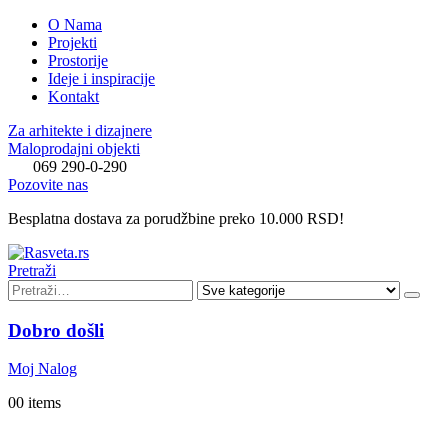
O Nama
Projekti
Prostorije
Ideje i inspiracije
Kontakt
Za arhitekte i dizajnere
Maloprodajni objekti
069 290-0-290
Pozovite nas
Besplatna dostava za porudžbine preko 10.000 RSD!
Pretraži
Dobro došli
Moj Nalog
0
0 items