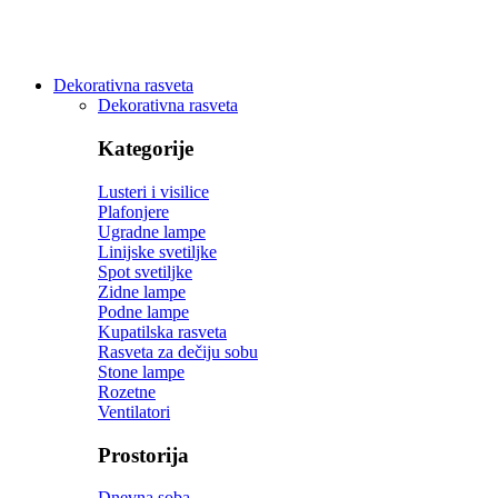
Dekorativna rasveta
Dekorativna rasveta
Kategorije
Lusteri i visilice
Plafonjere
Ugradne lampe
Linijske svetiljke
Spot svetiljke
Zidne lampe
Podne lampe
Kupatilska rasveta
Rasveta za dečiju sobu
Stone lampe
Rozetne
Ventilatori
Prostorija
Dnevna soba