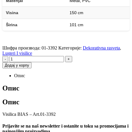
Materijal
Metal, PVC
Visina
150 cm
Širina
101 cm
Шифра производа:
01-3392
Категорије:
Dekorativna rasveta
,
Lusteri I visilice
-
+
Додај у корпу
Опис
Опис
Опис
Visilica BIAS – Art.01-3392
Prijavite se na naš newsletter i ostanite u toku sa promocijama i
najnovijim proizvodima