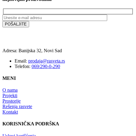
Adresa: Banijska 32, Novi Sad
Email:
prodaja@rasveta.rs
Telefon:
069/290-0-290
MENI
O nama
Projekti
Prostorije
Rešenja rasvete
Kontakt
KORISNIČKA PODRŠKA
Uslovi korišćenja