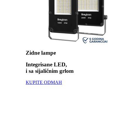
Zidne lampe
Integrisane LED,
i sa sijaličnim grlom
KUPITE ODMAH