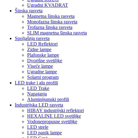
Ugradni KVADRAT
Šinska rasveta
Magnetna šinska rasveta
Monofazna šinska rasveta
Trofazna šinska rasveta
SLIM magnetna šinska rasveta
Spoljašnja rasveta
LED Reflektori
Zidne lampe
Plafonske lampe
Dvorišne svetiljke
Viseće lampe
Ugradne lampe
Solarni program
LED trake i alu profili
LED Trake
Napajanja
Aluminijumski profili
Industrijska LED rasveta
HIBAY industrijski reflektori
HEXALINE LED svetiljke
Vodonepropusne svetiljke
LED strele
LED panik lampe