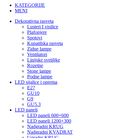
KATEGORIJE
MENI
Dekorativna rasveta
Lusteri I visilice
Plafonjere
Spotovi
Kupatilska rasveta
Zidne lampe
Ventilatori
Linijske svetiljke
Rozetne
Stone lampe
Podne lampe
LED sijalice i oprema
E27
GU10
G9
GU5.3
LED paneli
LED paneli 600×600
LED paneli 1200×300
Nadgradni KRUG
Nadgradni KVADRAT
Ugradni KRUG