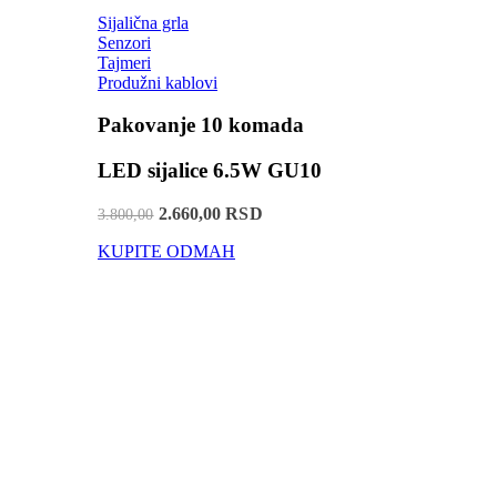
Sijalična grla
Senzori
Tajmeri
Produžni kablovi
Pakovanje 10 komada
LED sijalice 6.5W GU10
2.660,00 RSD
3.800,00
KUPITE ODMAH