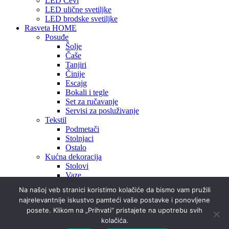
LED Cevi
LED ulične svetiljke
LED brodske svetiljke
Rasveta HOME
Posuđe
Šolje
Čaše
Tanjiri
Činije
Escajg
Bokali i tegle
Set za ručavanje
Servisi za posluživanje
Tekstil
Podmetači
Stolnjaci
Ostalo
Kućna dekoracija
Stolovi
Vaze
Ukrasi
Na našoj veb stranici koristimo kolačiće da bismo vam pružili
najrelevantnije iskustvo pamteći vaše postavke i ponovljene
O Nama
posete. Klikom na „Prihvati“ pristajete na upotrebu svih
Projekti
Prostorije
kolačića.