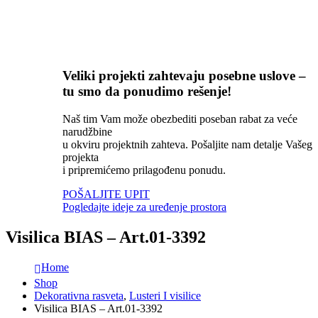
Veliki projekti zahtevaju posebne uslove –
tu smo da ponudimo rešenje!
Naš tim Vam može obezbediti poseban rabat za veće
narudžbine
u okviru projektnih zahteva. Pošaljite nam detalje Vašeg
projekta
i pripremićemo prilagođenu ponudu.
POŠALJITE UPIT
Pogledajte ideje za uređenje prostora
Visilica BIAS – Art.01-3392
Home
Shop
Dekorativna rasveta
,
Lusteri I visilice
Visilica BIAS – Art.01-3392