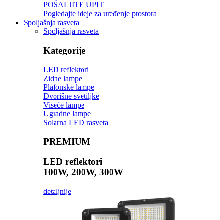
POŠALJITE UPIT
Pogledajte ideje za uređenje prostora
Spoljašnja rasveta
Spoljašnja rasveta
Kategorije
LED reflektori
Zidne lampe
Plafonske lampe
Dvorišne svetiljke
Viseće lampe
Ugradne lampe
Solarna LED rasveta
PREMIUM
LED reflektori
100W, 200W, 300W
detaljnije