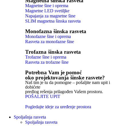
Magnetna šinska rasveta
Magnetne šine i oprema
Magnetne LED svetiljke
Napajanja za magnetne šine
SLIM magnetna šinska rasveta
Monofazna šinska rasveta
Monofazne šine i oprema
Rasveta za monofazne šine
Trofazna šinska rasveta
Trofazne šine i oprema
Rasveta za trofazne šine
Potrebna Vam je pomoć
oko projektovanja šinske rasvete?
Naš tim je tu da pomogne – pošaljite nam upit i
dobićete
predlog rešenja prilagođen Vašem prostoru.
POŠALJITE UPIT
Pogledajte ideje za uređenje prostora
Spoljašnja rasveta
Spoljašnja rasveta