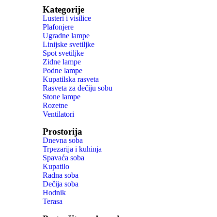
Kategorije
Lusteri i visilice
Plafonjere
Ugradne lampe
Linijske svetiljke
Spot svetiljke
Zidne lampe
Podne lampe
Kupatilska rasveta
Rasveta za dečiju sobu
Stone lampe
Rozetne
Ventilatori
Prostorija
Dnevna soba
Trpezarija i kuhinja
Spavaća soba
Kupatilo
Radna soba
Dečija soba
Hodnik
Terasa