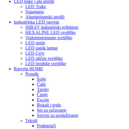
LED trake i alu profili
LED Trake
Napajanja
Aluminijumski profili
Industrijska LED rasveta
HIBAY industrijski reflektori
HEXALINE LED svetiljke
Vodonepropusne svetiljke
LED strele
LED panik lampe
LED Cevi
LED ulične svetiljke
LED brodske svetiljke
Rasveta HOME
Posuđe
Šolje
Čaše
Tanjiri
Činije
Escajg
Bokali i tegle
Set za ručavanje
Servisi za posluživanje
Tekstil
Podmetači