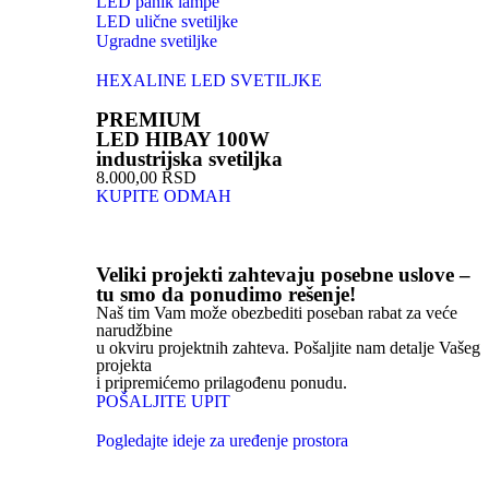
LED panik lampe
LED ulične svetiljke
Ugradne svetiljke
HEXALINE LED SVETILJKE
PREMIUM
LED HIBAY 100W
industrijska svetiljka
8.000,00 RSD
KUPITE ODMAH
Veliki projekti zahtevaju posebne uslove –
tu smo da ponudimo rešenje!
Naš tim Vam može obezbediti poseban rabat za veće
narudžbine
u okviru projektnih zahteva. Pošaljite nam detalje Vašeg
projekta
i pripremićemo prilagođenu ponudu.
POŠALJITE UPIT
Pogledajte ideje za uređenje prostora