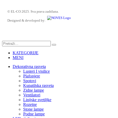
© EL-CO 2025. Sva prava zadržana.
Designed & developed by:
KATEGORIJE
MENI
Dekorativna rasveta
Lusteri I visilice
Plafonjere
Spotovi
Kupatilska rasveta
Zidne lampe
Ventilatori
Linijske svetiljke
Rozetne
Stone lampe
Podne lampe