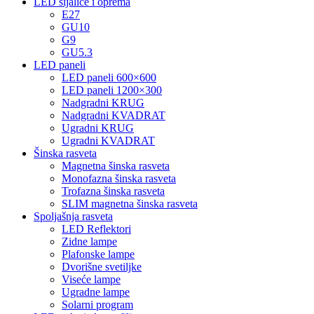
LED sijalice i oprema
E27
GU10
G9
GU5.3
LED paneli
LED paneli 600×600
LED paneli 1200×300
Nadgradni KRUG
Nadgradni KVADRAT
Ugradni KRUG
Ugradni KVADRAT
Šinska rasveta
Magnetna šinska rasveta
Monofazna šinska rasveta
Trofazna šinska rasveta
SLIM magnetna šinska rasveta
Spoljašnja rasveta
LED Reflektori
Zidne lampe
Plafonske lampe
Dvorišne svetiljke
Viseće lampe
Ugradne lampe
Solarni program