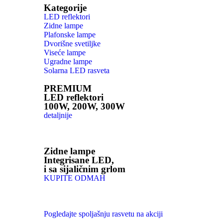
Kategorije
LED reflektori
Zidne lampe
Plafonske lampe
Dvorišne svetiljke
Viseće lampe
Ugradne lampe
Solarna LED rasveta
PREMIUM
LED reflektori
100W, 200W, 300W
detaljnije
Zidne lampe
Integrisane LED,
i sa sijaličnim grlom
KUPITE ODMAH
Pogledajte spoljašnju rasvetu na akciji