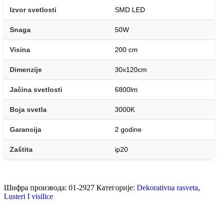
Izvor svetlosti
SMD LED
Snaga
50W
Visina
200 cm
Dimenzije
30x120cm
Jačina svetlosti
6800lm
Boja svetla
3000K
Garancija
2 godine
Zaštita
ip20
Шифра производа:
01-2927
Категорије:
Dekorativna rasveta
,
Lusteri I visilice