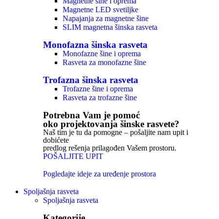
Magnetne šine i oprema
Magnetne LED svetiljke
Napajanja za magnetne šine
SLIM magnetna šinska rasveta
Monofazna šinska rasveta
Monofazne šine i oprema
Rasveta za monofazne šine
Trofazna šinska rasveta
Trofazne šine i oprema
Rasveta za trofazne šine
Potrebna Vam je pomoć
oko projektovanja šinske rasvete?
Naš tim je tu da pomogne – pošaljite nam upit i
dobićete
predlog rešenja prilagođen Vašem prostoru.
POŠALJITE UPIT
Pogledajte ideje za uređenje prostora
Spoljašnja rasveta
Spoljašnja rasveta
Kategorije