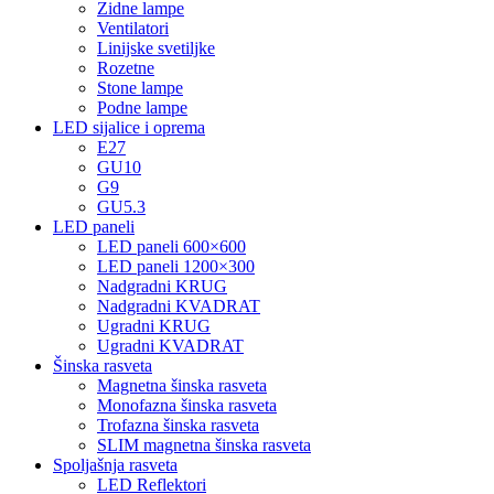
Zidne lampe
Ventilatori
Linijske svetiljke
Rozetne
Stone lampe
Podne lampe
LED sijalice i oprema
E27
GU10
G9
GU5.3
LED paneli
LED paneli 600×600
LED paneli 1200×300
Nadgradni KRUG
Nadgradni KVADRAT
Ugradni KRUG
Ugradni KVADRAT
Šinska rasveta
Magnetna šinska rasveta
Monofazna šinska rasveta
Trofazna šinska rasveta
SLIM magnetna šinska rasveta
Spoljašnja rasveta
LED Reflektori