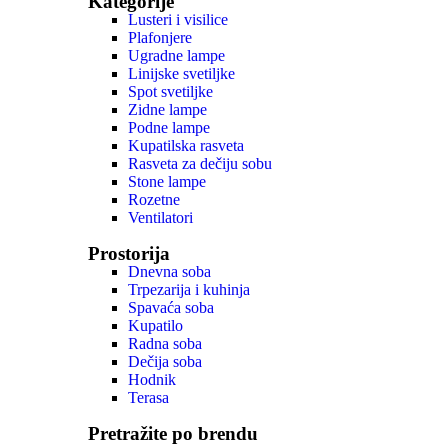
Kategorije
Lusteri i visilice
Plafonjere
Ugradne lampe
Linijske svetiljke
Spot svetiljke
Zidne lampe
Podne lampe
Kupatilska rasveta
Rasveta za dečiju sobu
Stone lampe
Rozetne
Ventilatori
Prostorija
Dnevna soba
Trpezarija i kuhinja
Spavaća soba
Kupatilo
Radna soba
Dečija soba
Hodnik
Terasa
Pretražite po brendu