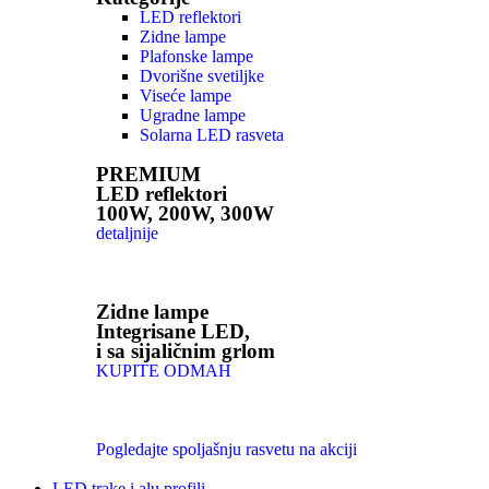
LED reflektori
Zidne lampe
Plafonske lampe
Dvorišne svetiljke
Viseće lampe
Ugradne lampe
Solarna LED rasveta
PREMIUM
LED reflektori
100W, 200W, 300W
detaljnije
Zidne lampe
Integrisane LED,
i sa sijaličnim grlom
KUPITE ODMAH
Pogledajte spoljašnju rasvetu na akciji
LED trake i alu profili