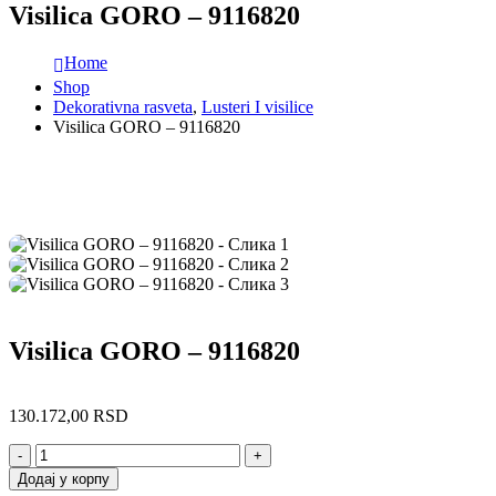
Visilica GORO – 9116820
Home
Shop
Dekorativna rasveta
,
Lusteri I visilice
Visilica GORO – 9116820
Visilica GORO – 9116820
130.172,00
RSD
-
+
Додај у корпу