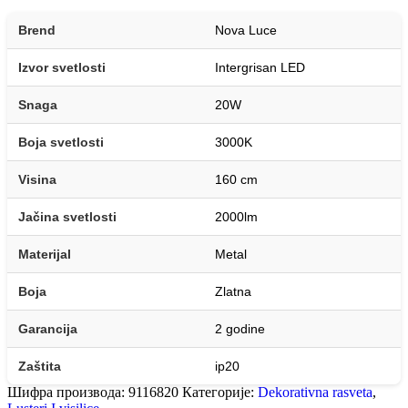
Brend
Nova Luce
Izvor svetlosti
Intergrisan LED
Snaga
20W
Boja svetlosti
3000K
Visina
160 cm
Jačina svetlosti
2000lm
Materijal
Metal
Boja
Zlatna
Garancija
2 godine
Zaštita
ip20
Шифра производа:
9116820
Категорије:
Dekorativna rasveta
,