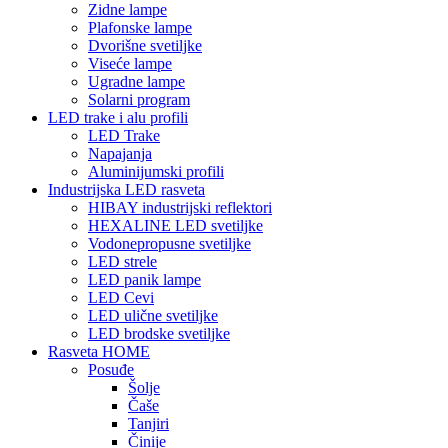
Zidne lampe
Plafonske lampe
Dvorišne svetiljke
Viseće lampe
Ugradne lampe
Solarni program
LED trake i alu profili
LED Trake
Napajanja
Aluminijumski profili
Industrijska LED rasveta
HIBAY industrijski reflektori
HEXALINE LED svetiljke
Vodonepropusne svetiljke
LED strele
LED panik lampe
LED Cevi
LED ulične svetiljke
LED brodske svetiljke
Rasveta HOME
Posuđe
Šolje
Čaše
Tanjiri
Činije