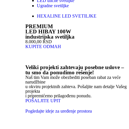
LED ulične svetiljke
Ugradne svetiljke
HEXALINE LED SVETILJKE
PREMIUM
LED HIBAY 100W
industrijska svetiljka
8.000,00 RSD
KUPITE ODMAH
Veliki projekti zahtevaju posebne uslove –
tu smo da ponudimo rešenje!
Naš tim Vam može obezbediti poseban rabat za veće
narudžbine
u okviru projektnih zahteva. Pošaljite nam detalje Vašeg
projekta
i pripremićemo prilagođenu ponudu.
POŠALJITE UPIT
Pogledajte ideje za uređenje prostora