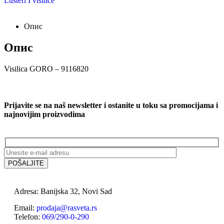
Lusteri I visilice
Опис
Опис
Visilica GORO – 9116820
Prijavite se na naš newsletter i ostanite u toku sa promocijama i
najnovijim proizvodima
Adresa: Banijska 32, Novi Sad
Email:
prodaja@rasveta.rs
Telefon:
069/290-0-290