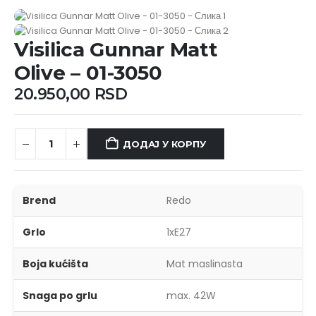
Visilica Gunnar Matt
Olive – 01-3050
20.950,00
RSD
ДОДАЈ У КОРПУ
Brend
Redo
Grlo
1xE27
Boja kućišta
Mat maslinasta
Snaga po grlu
max. 42W