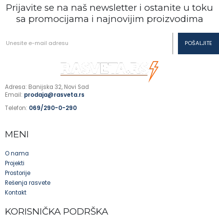
Prijavite se na naš newsletter i ostanite u toku
sa promocijama i najnovijim proizvodima
Adresa: Banijska 32, Novi Sad
Email:
prodaja@rasveta.rs
Telefon:
069/290-0-290
MENI
O nama
Projekti
Prostorije
Rešenja rasvete
Kontakt
KORISNIČKA PODRŠKA