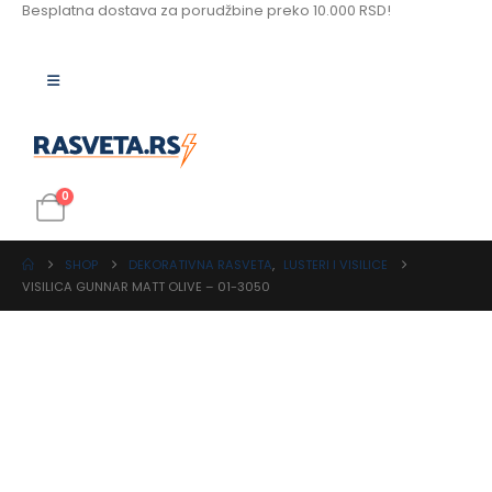
Besplatna dostava za porudžbine preko 10.000 RSD!
0
SHOP
DEKORATIVNA RASVETA
,
LUSTERI I VISILICE
VISILICA GUNNAR MATT OLIVE – 01-3050