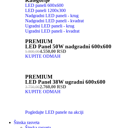
Kategorije
LED paneli 600x600
LED paneli 1200x300
Nadgradni LED paneli - krug
Nadgradni LED paneli - kvadrat
Ugradni LED paneli - krug
Ugradni LED paneli - kvadrat
PREMIUM
LED Panel 50W nadgradni 600x600
4.550,00 RSD
5.800,00
KUPITE ODMAH
PREMIUM
LED Panel 38W ugradni 600x600
2.760,00 RSD
3.750,00
KUPITE ODMAH
Pogledajte LED panele na akciji
Šinska rasveta
Šinska rasveta