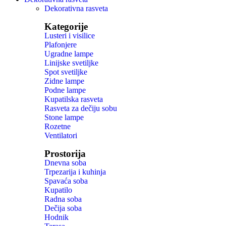
Dekorativna rasveta
Kategorije
Lusteri i visilice
Plafonjere
Ugradne lampe
Linijske svetiljke
Spot svetiljke
Zidne lampe
Podne lampe
Kupatilska rasveta
Rasveta za dečiju sobu
Stone lampe
Rozetne
Ventilatori
Prostorija
Dnevna soba
Trpezarija i kuhinja
Spavaća soba
Kupatilo
Radna soba
Dečija soba
Hodnik