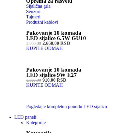
Oprema za rasvetu
Sijalična grla
Senzori
Tajmeri
Produžni kablovi
Pakovanje 10 komada
LED sijalice 6.5W GU10
2.660,00 RSD
3.800,00
KUPITE ODMAH
Pakovanje 10 komada
LED sijalice 9W E27
910,00 RSD
1.300,00
KUPITE ODMAH
Pogledajte kompletnu ponudu LED sijalica
LED paneli
Kategorije