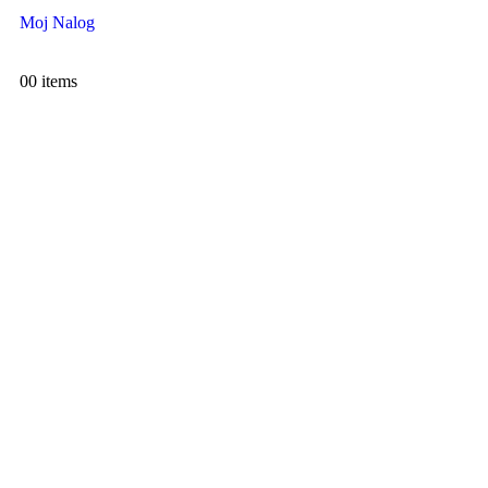
Moj Nalog
0
0 items