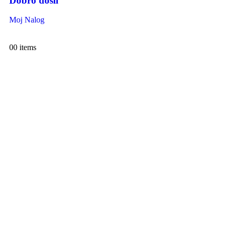
Dobro došli
Moj Nalog
0
0 items