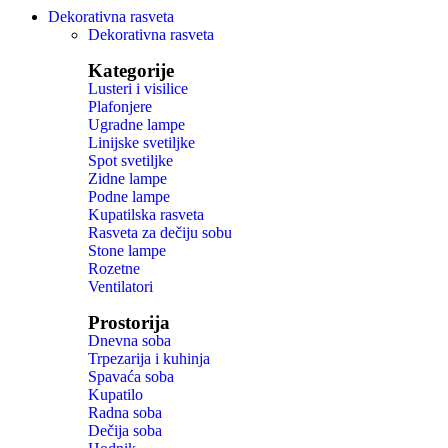
Dekorativna rasveta
Dekorativna rasveta
Kategorije
Lusteri i visilice
Plafonjere
Ugradne lampe
Linijske svetiljke
Spot svetiljke
Zidne lampe
Podne lampe
Kupatilska rasveta
Rasveta za dečiju sobu
Stone lampe
Rozetne
Ventilatori
Prostorija
Dnevna soba
Trpezarija i kuhinja
Spavaća soba
Kupatilo
Radna soba
Dečija soba