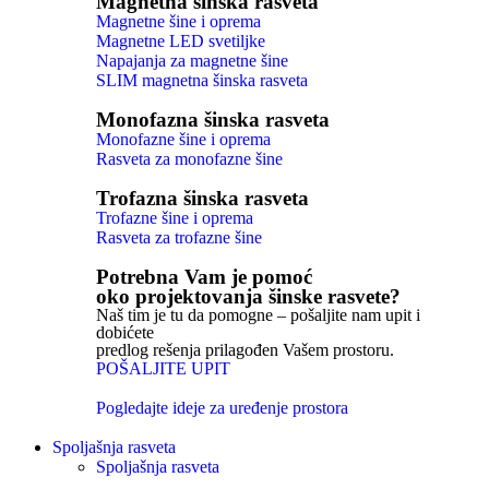
Magnetna šinska rasveta
Magnetne šine i oprema
Magnetne LED svetiljke
Napajanja za magnetne šine
SLIM magnetna šinska rasveta
Monofazna šinska rasveta
Monofazne šine i oprema
Rasveta za monofazne šine
Trofazna šinska rasveta
Trofazne šine i oprema
Rasveta za trofazne šine
Potrebna Vam je pomoć
oko projektovanja šinske rasvete?
Naš tim je tu da pomogne – pošaljite nam upit i
dobićete
predlog rešenja prilagođen Vašem prostoru.
POŠALJITE UPIT
Pogledajte ideje za uređenje prostora
Spoljašnja rasveta
Spoljašnja rasveta