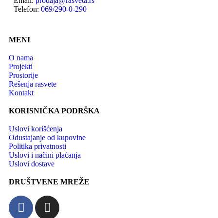
Email:
prodaja@rasveta.rs
Telefon:
069/290-0-290
MENI
O nama
Projekti
Prostorije
Rešenja rasvete
Kontakt
KORISNIČKA PODRŠKA
Uslovi korišćenja
Odustajanje od kupovine
Politika privatnosti
Uslovi i načini plaćanja
Uslovi dostave
DRUŠTVENE MREŽE