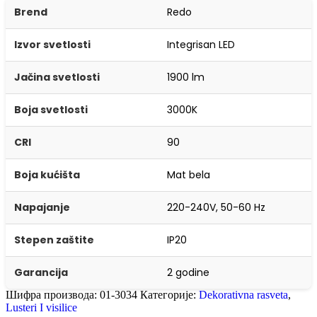
Brend
Redo
Izvor svetlosti
Integrisan LED
Jačina svetlosti
1900 lm
Boja svetlosti
3000K
CRI
90
Boja kućišta
Mat bela
Napajanje
220-240V, 50-60 Hz
Stepen zaštite
IP20
Garancija
2 godine
Шифра производа:
01-3034
Категорије:
Dekorativna rasveta
,
Lusteri I visilice