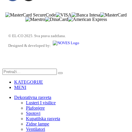
© EL-CO 2025. Sva prava zadržana.
Designed & developed by:
KATEGORIJE
MENI
Dekorativna rasveta
Lusteri I visilice
Plafonjere
Spotovi
Kupatilska rasveta
Zidne lampe
Ventilatori