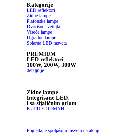
Kategorije
LED reflektori
Zidne lampe
Plafonske lampe
Dvorišne svetiljke
Viseće lampe
Ugradne lampe
Solarna LED rasveta
PREMIUM
LED reflektori
100W, 200W, 300W
detaljnije
Zidne lampe
Integrisane LED,
i sa sijaličnim grlom
KUPITE ODMAH
Pogledajte spoljašnju rasvetu na akciji