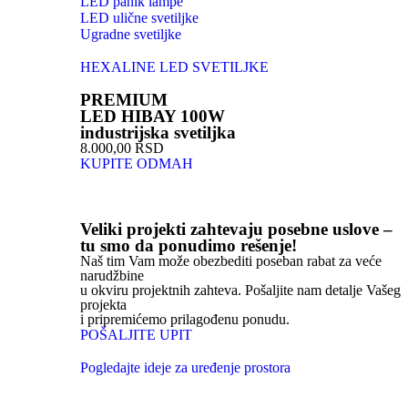
LED panik lampe
LED ulične svetiljke
Ugradne svetiljke
HEXALINE LED SVETILJKE
PREMIUM
LED HIBAY 100W
industrijska svetiljka
8.000,00 RSD
KUPITE ODMAH
Veliki projekti zahtevaju posebne uslove –
tu smo da ponudimo rešenje!
Naš tim Vam može obezbediti poseban rabat za veće
narudžbine
u okviru projektnih zahteva. Pošaljite nam detalje Vašeg
projekta
i pripremićemo prilagođenu ponudu.
POŠALJITE UPIT
Pogledajte ideje za uređenje prostora