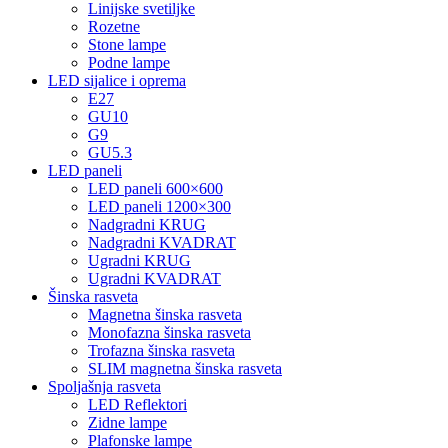
Linijske svetiljke
Rozetne
Stone lampe
Podne lampe
LED sijalice i oprema
E27
GU10
G9
GU5.3
LED paneli
LED paneli 600×600
LED paneli 1200×300
Nadgradni KRUG
Nadgradni KVADRAT
Ugradni KRUG
Ugradni KVADRAT
Šinska rasveta
Magnetna šinska rasveta
Monofazna šinska rasveta
Trofazna šinska rasveta
SLIM magnetna šinska rasveta
Spoljašnja rasveta
LED Reflektori
Zidne lampe
Plafonske lampe