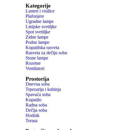
Kategorije
Lusteri i visilice
Plafonjere
Ugradne lampe
Linijske svetiljke
Spot svetiljke
Zidne lampe
Podne lampe
Kupatilska rasveta
Rasveta za dečiju sobu
Stone lampe
Rozetne
Ventilatori
Prostorija
Dnevna soba
Trpezarija i kuhinja
Spavaća soba
Kupatilo
Radna soba
Dečija soba
Hodnik
Terasa