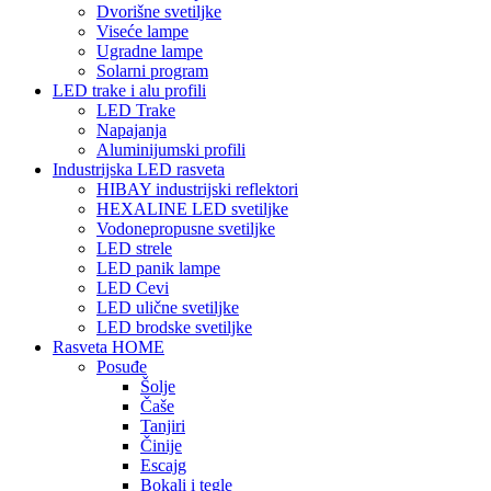
Dvorišne svetiljke
Viseće lampe
Ugradne lampe
Solarni program
LED trake i alu profili
LED Trake
Napajanja
Aluminijumski profili
Industrijska LED rasveta
HIBAY industrijski reflektori
HEXALINE LED svetiljke
Vodonepropusne svetiljke
LED strele
LED panik lampe
LED Cevi
LED ulične svetiljke
LED brodske svetiljke
Rasveta HOME
Posuđe
Šolje
Čaše
Tanjiri
Činije
Escajg
Bokali i tegle