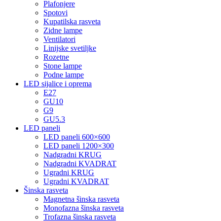
Plafonjere
Spotovi
Kupatilska rasveta
Zidne lampe
Ventilatori
Linijske svetiljke
Rozetne
Stone lampe
Podne lampe
LED sijalice i oprema
E27
GU10
G9
GU5.3
LED paneli
LED paneli 600×600
LED paneli 1200×300
Nadgradni KRUG
Nadgradni KVADRAT
Ugradni KRUG
Ugradni KVADRAT
Šinska rasveta
Magnetna šinska rasveta
Monofazna šinska rasveta
Trofazna šinska rasveta