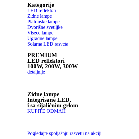
Kategorije
LED reflektori
Zidne lampe
Plafonske lampe
Dvorišne svetiljke
Viseće lampe
Ugradne lampe
Solarna LED rasveta
PREMIUM
LED reflektori
100W, 200W, 300W
detaljnije
Zidne lampe
Integrisane LED,
i sa sijaličnim grlom
KUPITE ODMAH
Pogledajte spoljašnju rasvetu na akciji