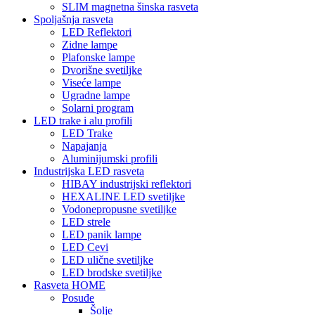
SLIM magnetna šinska rasveta
Spoljašnja rasveta
LED Reflektori
Zidne lampe
Plafonske lampe
Dvorišne svetiljke
Viseće lampe
Ugradne lampe
Solarni program
LED trake i alu profili
LED Trake
Napajanja
Aluminijumski profili
Industrijska LED rasveta
HIBAY industrijski reflektori
HEXALINE LED svetiljke
Vodonepropusne svetiljke
LED strele
LED panik lampe
LED Cevi
LED ulične svetiljke
LED brodske svetiljke
Rasveta HOME
Posuđe
Šolje