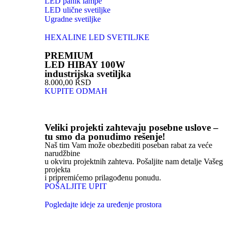
LED panik lampe
LED ulične svetiljke
Ugradne svetiljke
HEXALINE LED SVETILJKE
PREMIUM
LED HIBAY 100W
industrijska svetiljka
8.000,00 RSD
KUPITE ODMAH
Veliki projekti zahtevaju posebne uslove –
tu smo da ponudimo rešenje!
Naš tim Vam može obezbediti poseban rabat za veće
narudžbine
u okviru projektnih zahteva. Pošaljite nam detalje Vašeg
projekta
i pripremićemo prilagođenu ponudu.
POŠALJITE UPIT
Pogledajte ideje za uređenje prostora