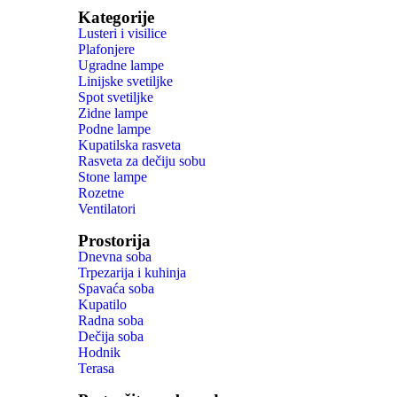
Kategorije
Lusteri i visilice
Plafonjere
Ugradne lampe
Linijske svetiljke
Spot svetiljke
Zidne lampe
Podne lampe
Kupatilska rasveta
Rasveta za dečiju sobu
Stone lampe
Rozetne
Ventilatori
Prostorija
Dnevna soba
Trpezarija i kuhinja
Spavaća soba
Kupatilo
Radna soba
Dečija soba
Hodnik
Terasa