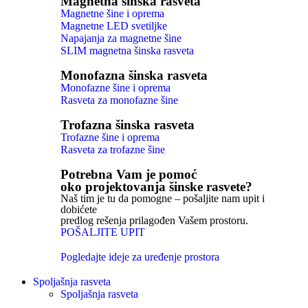
Magnetna šinska rasveta
Magnetne šine i oprema
Magnetne LED svetiljke
Napajanja za magnetne šine
SLIM magnetna šinska rasveta
Monofazna šinska rasveta
Monofazne šine i oprema
Rasveta za monofazne šine
Trofazna šinska rasveta
Trofazne šine i oprema
Rasveta za trofazne šine
Potrebna Vam je pomoć
oko projektovanja šinske rasvete?
Naš tim je tu da pomogne – pošaljite nam upit i
dobićete
predlog rešenja prilagođen Vašem prostoru.
POŠALJITE UPIT
Pogledajte ideje za uređenje prostora
Spoljašnja rasveta
Spoljašnja rasveta