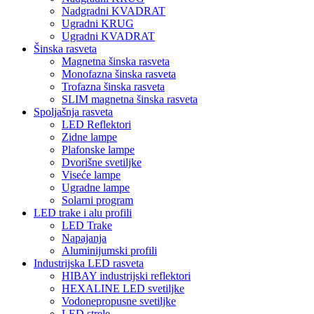
Nadgradni KVADRAT
Ugradni KRUG
Ugradni KVADRAT
Šinska rasveta
Magnetna šinska rasveta
Monofazna šinska rasveta
Trofazna šinska rasveta
SLIM magnetna šinska rasveta
Spoljašnja rasveta
LED Reflektori
Zidne lampe
Plafonske lampe
Dvorišne svetiljke
Viseće lampe
Ugradne lampe
Solarni program
LED trake i alu profili
LED Trake
Napajanja
Aluminijumski profili
Industrijska LED rasveta
HIBAY industrijski reflektori
HEXALINE LED svetiljke
Vodonepropusne svetiljke
LED strele