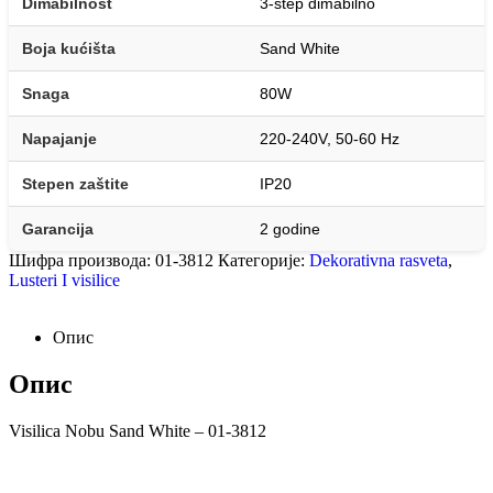
Dimabilnost
3-step dimabilno
Boja kućišta
Sand White
Snaga
80W
Napajanje
220-240V, 50-60 Hz
Stepen zaštite
IP20
Garancija
2 godine
Шифра производа:
01-3812
Категорије:
Dekorativna rasveta
,
Lusteri I visilice
Опис
Опис
Visilica Nobu Sand White – 01-3812