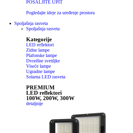
POŠALJITE UPIT
Pogledajte ideje za uređenje prostora
Spoljašnja rasveta
Spoljašnja rasveta
Kategorije
LED reflektori
Zidne lampe
Plafonske lampe
Dvorišne svetiljke
Viseće lampe
Ugradne lampe
Solarna LED rasveta
PREMIUM
LED reflektori
100W, 200W, 300W
detaljnije