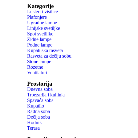
Kategorije
Lusteri i visilice
Plafonjere
Ugradne lampe
Linijske svetiljke
Spot svetiljke
Zidne lampe
Podne lampe
Kupatilska rasveta
Rasveta za dečiju sobu
Stone lampe
Rozetne
Ventilatori
Prostorija
Dnevna soba
Trpezarija i kuhinja
Spavaća soba
Kupatilo
Radna soba
Dečija soba
Hodnik
Terasa