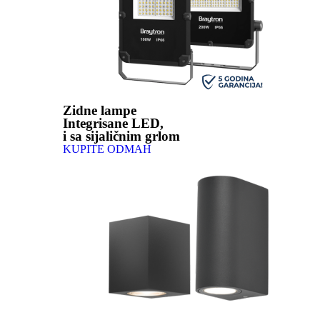
Zidne lampe
Integrisane LED,
i sa sijaličnim grlom
KUPITE ODMAH