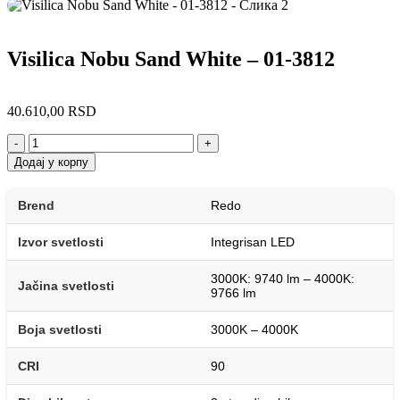
Visilica Nobu Sand White – 01-3812
40.610,00
RSD
-
+
Додај у корпу
Brend
Redo
Izvor svetlosti
Integrisan LED
3000K: 9740 lm – 4000K:
Jačina svetlosti
9766 lm
Boja svetlosti
3000K – 4000K
CRI
90