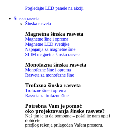
Pogledajte LED panele na akciji
Šinska rasveta
Šinska rasveta
Magnetna šinska rasveta
Magnetne šine i oprema
Magnetne LED svetiljke
Napajanja za magnetne šine
SLIM magnetna šinska rasveta
Monofazna šinska rasveta
Monofazne šine i oprema
Rasveta za monofazne šine
Trofazna šinska rasveta
Trofazne šine i oprema
Rasveta za trofazne šine
Potrebna Vam je pomoć
oko projektovanja šinske rasvete?
Naš tim je tu da pomogne – pošaljite nam upit i
dobićete
predlog rešenja prilagođen Vašem prostoru.