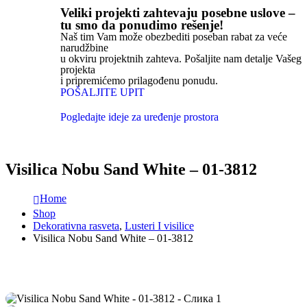
Veliki projekti zahtevaju posebne uslove –
tu smo da ponudimo rešenje!
Naš tim Vam može obezbediti poseban rabat za veće
narudžbine
u okviru projektnih zahteva. Pošaljite nam detalje Vašeg
projekta
i pripremićemo prilagođenu ponudu.
POŠALJITE UPIT
Pogledajte ideje za uređenje prostora
Visilica Nobu Sand White – 01-3812
Home
Shop
Dekorativna rasveta
,
Lusteri I visilice
Visilica Nobu Sand White – 01-3812