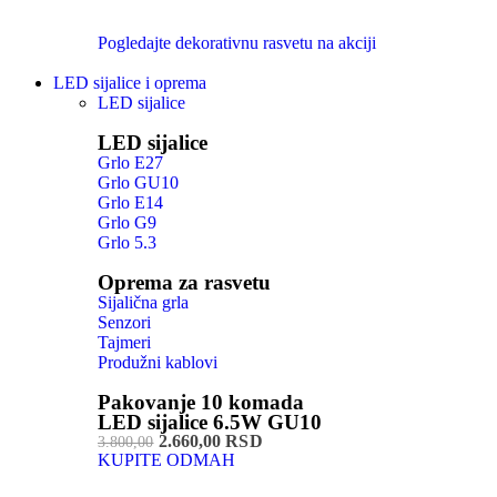
Pogledajte dekorativnu rasvetu na akciji
LED sijalice i oprema
LED sijalice
LED sijalice
Grlo E27
Grlo GU10
Grlo E14
Grlo G9
Grlo 5.3
Oprema za rasvetu
Sijalična grla
Senzori
Tajmeri
Produžni kablovi
Pakovanje 10 komada
LED sijalice 6.5W GU10
2.660,00 RSD
3.800,00
KUPITE ODMAH