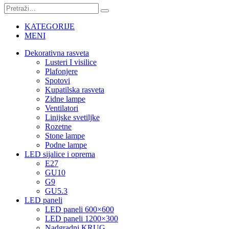
KATEGORIJE
MENI
Dekorativna rasveta
Lusteri I visilice
Plafonjere
Spotovi
Kupatilska rasveta
Zidne lampe
Ventilatori
Linijske svetiljke
Rozetne
Stone lampe
Podne lampe
LED sijalice i oprema
E27
GU10
G9
GU5.3
LED paneli
LED paneli 600×600
LED paneli 1200×300
Nadgradni KRUG