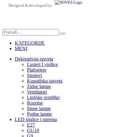
Designed & developed by:
KATEGORIJE
MENI
Dekorativna rasveta
Lusteri I visilice
Plafonjere
Spotovi
Kupatilska rasveta
Zidne lampe
Ventilatori
Linijske svetiljke
Rozetne
Stone lampe
Podne lampe
LED sijalice i oprema
E27
GU10
G9