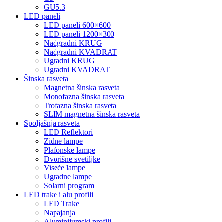
GU5.3
LED paneli
LED paneli 600×600
LED paneli 1200×300
Nadgradni KRUG
Nadgradni KVADRAT
Ugradni KRUG
Ugradni KVADRAT
Šinska rasveta
Magnetna šinska rasveta
Monofazna šinska rasveta
Trofazna šinska rasveta
SLIM magnetna šinska rasveta
Spoljašnja rasveta
LED Reflektori
Zidne lampe
Plafonske lampe
Dvorišne svetiljke
Viseće lampe
Ugradne lampe
Solarni program
LED trake i alu profili
LED Trake
Napajanja
Aluminijumski profili