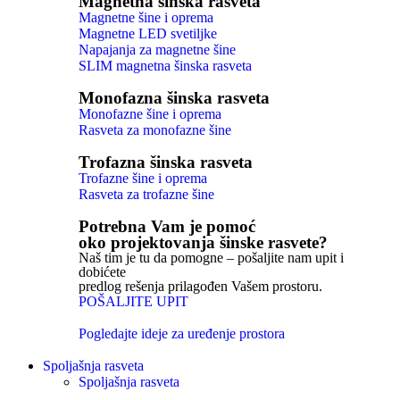
Magnetna šinska rasveta
Magnetne šine i oprema
Magnetne LED svetiljke
Napajanja za magnetne šine
SLIM magnetna šinska rasveta
Monofazna šinska rasveta
Monofazne šine i oprema
Rasveta za monofazne šine
Trofazna šinska rasveta
Trofazne šine i oprema
Rasveta za trofazne šine
Potrebna Vam je pomoć
oko projektovanja šinske rasvete?
Naš tim je tu da pomogne – pošaljite nam upit i
dobićete
predlog rešenja prilagođen Vašem prostoru.
POŠALJITE UPIT
Pogledajte ideje za uređenje prostora
Spoljašnja rasveta
Spoljašnja rasveta