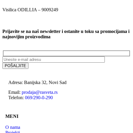
Visilica ODILLIA – 9009249
Prijavite se na naš newsletter i ostanite u toku sa promocijama i
najnovijim proizvodima
Adresa: Banijska 32, Novi Sad
Email:
prodaja@rasveta.rs
Telefon:
069/290-0-290
MENI
O nama
Projekti