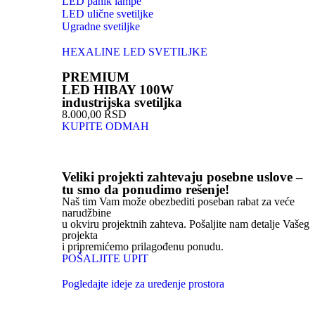
LED panik lampe
LED ulične svetiljke
Ugradne svetiljke
HEXALINE LED SVETILJKE
PREMIUM
LED HIBAY 100W
industrijska svetiljka
8.000,00 RSD
KUPITE ODMAH
Veliki projekti zahtevaju posebne uslove –
tu smo da ponudimo rešenje!
Naš tim Vam može obezbediti poseban rabat za veće
narudžbine
u okviru projektnih zahteva. Pošaljite nam detalje Vašeg
projekta
i pripremićemo prilagođenu ponudu.
POŠALJITE UPIT
Pogledajte ideje za uređenje prostora