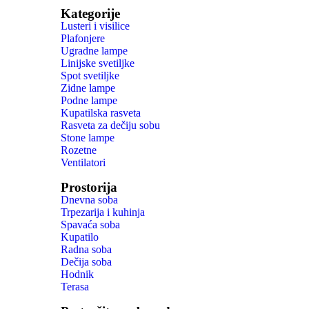
Kategorije
Lusteri i visilice
Plafonjere
Ugradne lampe
Linijske svetiljke
Spot svetiljke
Zidne lampe
Podne lampe
Kupatilska rasveta
Rasveta za dečiju sobu
Stone lampe
Rozetne
Ventilatori
Prostorija
Dnevna soba
Trpezarija i kuhinja
Spavaća soba
Kupatilo
Radna soba
Dečija soba
Hodnik
Terasa