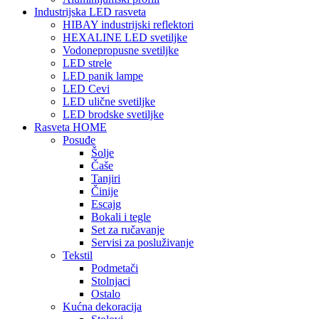
Industrijska LED rasveta
HIBAY industrijski reflektori
HEXALINE LED svetiljke
Vodonepropusne svetiljke
LED strele
LED panik lampe
LED Cevi
LED ulične svetiljke
LED brodske svetiljke
Rasveta HOME
Posuđe
Šolje
Čaše
Tanjiri
Činije
Escajg
Bokali i tegle
Set za ručavanje
Servisi za posluživanje
Tekstil
Podmetači
Stolnjaci
Ostalo
Kućna dekoracija