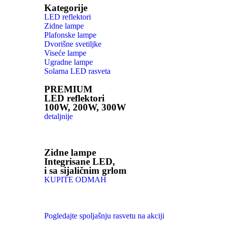
Kategorije
LED reflektori
Zidne lampe
Plafonske lampe
Dvorišne svetiljke
Viseće lampe
Ugradne lampe
Solarna LED rasveta
PREMIUM
LED reflektori
100W, 200W, 300W
detaljnije
Zidne lampe
Integrisane LED,
i sa sijaličnim grlom
KUPITE ODMAH
Pogledajte spoljašnju rasvetu na akciji