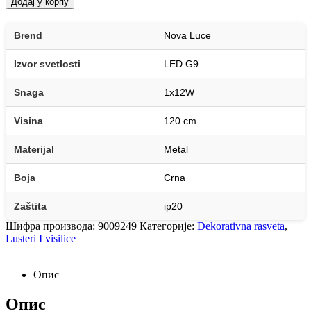
Додај у корпу
Brend
Nova Luce
Izvor svetlosti
LED G9
Snaga
1x12W
Visina
120 cm
Materijal
Metal
Boja
Crna
Zaštita
ip20
Шифра производа:
9009249
Категорије:
Dekorativna rasveta
,
Lusteri I visilice
Опис
Опис