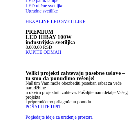
LED panik lampe
LED ulične svetiljke
Ugradne svetiljke
HEXALINE LED SVETILJKE
PREMIUM
LED HIBAY 100W
industrijska svetiljka
8.000,00 RSD
KUPITE ODMAH
Veliki projekti zahtevaju posebne uslove –
tu smo da ponudimo rešenje!
Naš tim Vam može obezbediti poseban rabat za veće
narudžbine
u okviru projektnih zahteva. Pošaljite nam detalje Vašeg
projekta
i pripremićemo prilagođenu ponudu.
POŠALJITE UPIT
Pogledajte ideje za uređenje prostora