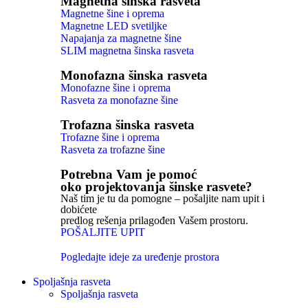
Magnetna šinska rasveta
Magnetne šine i oprema
Magnetne LED svetiljke
Napajanja za magnetne šine
SLIM magnetna šinska rasveta
Monofazna šinska rasveta
Monofazne šine i oprema
Rasveta za monofazne šine
Trofazna šinska rasveta
Trofazne šine i oprema
Rasveta za trofazne šine
Potrebna Vam je pomoć
oko projektovanja šinske rasvete?
Naš tim je tu da pomogne – pošaljite nam upit i
dobićete
predlog rešenja prilagođen Vašem prostoru.
POŠALJITE UPIT
Pogledajte ideje za uređenje prostora
Spoljašnja rasveta
Spoljašnja rasveta