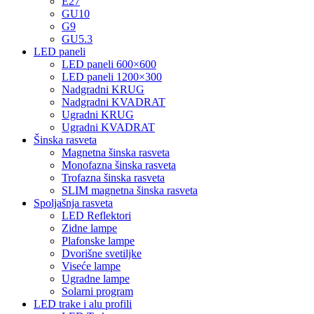
E27
GU10
G9
GU5.3
LED paneli
LED paneli 600×600
LED paneli 1200×300
Nadgradni KRUG
Nadgradni KVADRAT
Ugradni KRUG
Ugradni KVADRAT
Šinska rasveta
Magnetna šinska rasveta
Monofazna šinska rasveta
Trofazna šinska rasveta
SLIM magnetna šinska rasveta
Spoljašnja rasveta
LED Reflektori
Zidne lampe
Plafonske lampe
Dvorišne svetiljke
Viseće lampe
Ugradne lampe
Solarni program
LED trake i alu profili