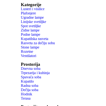
Kategorije
Lusteri i visilice
Plafonjere
Ugradne lampe
Linijske svetiljke
Spot svetiljke
Zidne lampe
Podne lampe
Kupatilska rasveta
Rasveta za dečiju sobu
Stone lampe
Rozetne
Ventilatori
Prostorija
Dnevna soba
Trpezarija i kuhinja
Spavaća soba
Kupatilo
Radna soba
Dečija soba
Hodnik
Terasa