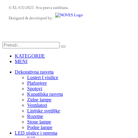
© EL-CO 2025. Sva prava zadržana.
Designed & developed by:
KATEGORIJE
MENI
Dekorativna rasveta
Lusteri I visilice
Plafonjere
Spotovi
Kupatilska rasveta
Zidne lampe
Ventilatori
Linijske svetiljke
Rozetne
Stone lampe
Podne lampe
LED sijalice i oprema