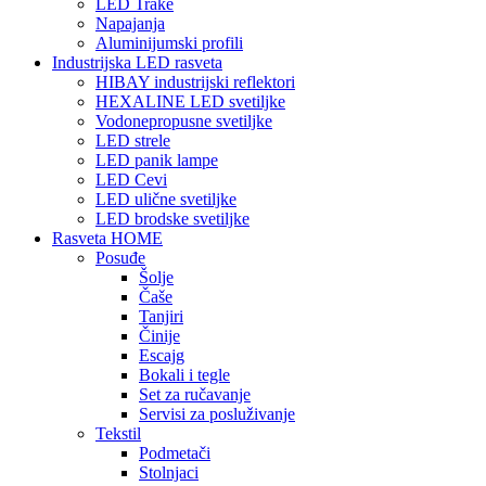
LED Trake
Napajanja
Aluminijumski profili
Industrijska LED rasveta
HIBAY industrijski reflektori
HEXALINE LED svetiljke
Vodonepropusne svetiljke
LED strele
LED panik lampe
LED Cevi
LED ulične svetiljke
LED brodske svetiljke
Rasveta HOME
Posuđe
Šolje
Čaše
Tanjiri
Činije
Escajg
Bokali i tegle
Set za ručavanje
Servisi za posluživanje
Tekstil
Podmetači
Stolnjaci