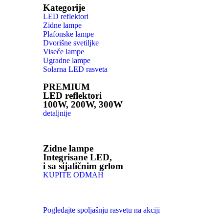
Kategorije
LED reflektori
Zidne lampe
Plafonske lampe
Dvorišne svetiljke
Viseće lampe
Ugradne lampe
Solarna LED rasveta
PREMIUM
LED reflektori
100W, 200W, 300W
detaljnije
Zidne lampe
Integrisane LED,
i sa sijaličnim grlom
KUPITE ODMAH
Pogledajte spoljašnju rasvetu na akciji