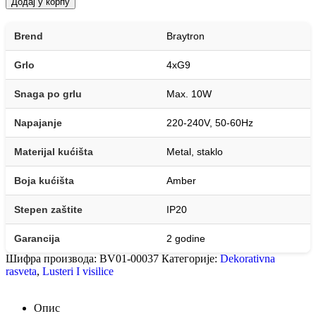
Додај у корпу
Brend
Braytron
Grlo
4xG9
Snaga po grlu
Max. 10W
Napajanje
220-240V, 50-60Hz
Materijal kućišta
Metal, staklo
Boja kućišta
Amber
Stepen zaštite
IP20
Garancija
2 godine
Шифра производа:
BV01-00037
Категорије:
Dekorativna
rasveta
,
Lusteri I visilice
Опис