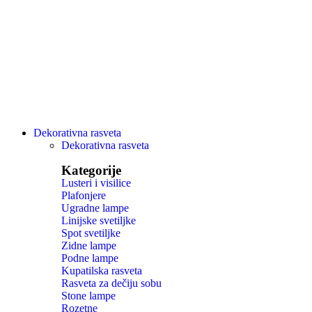
Dekorativna rasveta
Dekorativna rasveta
Kategorije
Lusteri i visilice
Plafonjere
Ugradne lampe
Linijske svetiljke
Spot svetiljke
Zidne lampe
Podne lampe
Kupatilska rasveta
Rasveta za dečiju sobu
Stone lampe
Rozetne