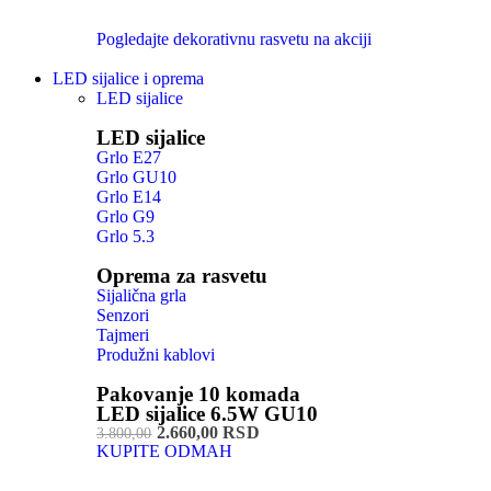
Pogledajte dekorativnu rasvetu na akciji
LED sijalice i oprema
LED sijalice
LED sijalice
Grlo E27
Grlo GU10
Grlo E14
Grlo G9
Grlo 5.3
Oprema za rasvetu
Sijalična grla
Senzori
Tajmeri
Produžni kablovi
Pakovanje 10 komada
LED sijalice 6.5W GU10
2.660,00 RSD
3.800,00
KUPITE ODMAH