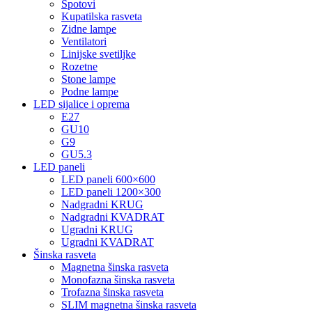
Spotovi
Kupatilska rasveta
Zidne lampe
Ventilatori
Linijske svetiljke
Rozetne
Stone lampe
Podne lampe
LED sijalice i oprema
E27
GU10
G9
GU5.3
LED paneli
LED paneli 600×600
LED paneli 1200×300
Nadgradni KRUG
Nadgradni KVADRAT
Ugradni KRUG
Ugradni KVADRAT
Šinska rasveta
Magnetna šinska rasveta
Monofazna šinska rasveta
Trofazna šinska rasveta
SLIM magnetna šinska rasveta