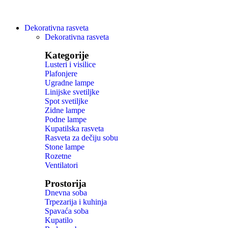
Dekorativna rasveta
Dekorativna rasveta
Kategorije
Lusteri i visilice
Plafonjere
Ugradne lampe
Linijske svetiljke
Spot svetiljke
Zidne lampe
Podne lampe
Kupatilska rasveta
Rasveta za dečiju sobu
Stone lampe
Rozetne
Ventilatori
Prostorija
Dnevna soba
Trpezarija i kuhinja
Spavaća soba
Kupatilo