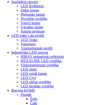
Spoljašnja rasveta
LED Reflektori
Zidne lampe
Plafonske lampe
Dvorišne svetiljke
Viseće lampe
Ugradne lampe
Solarni program
LED trake i alu profili
LED Trake
Napajanja
Aluminijumski profili
Industrijska LED rasveta
HIBAY industrijski reflektori
HEXALINE LED svetiljke
Vodonepropusne svetiljke
LED strele
LED panik lampe
LED Cevi
LED ulične svetiljke
LED brodske svetiljke
Rasveta HOME
Posuđe
Šolje
Čaše