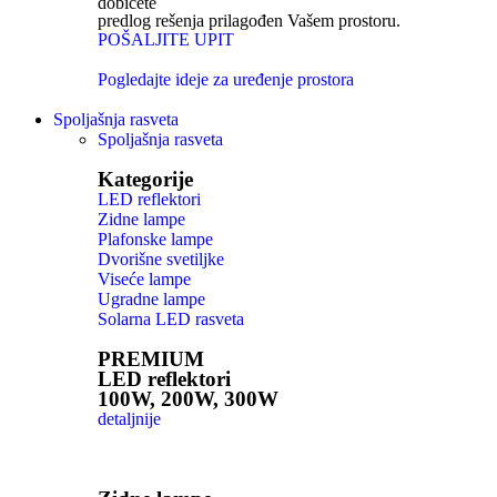
dobićete
predlog rešenja prilagođen Vašem prostoru.
POŠALJITE UPIT
Pogledajte ideje za uređenje prostora
Spoljašnja rasveta
Spoljašnja rasveta
Kategorije
LED reflektori
Zidne lampe
Plafonske lampe
Dvorišne svetiljke
Viseće lampe
Ugradne lampe
Solarna LED rasveta
PREMIUM
LED reflektori
100W, 200W, 300W
detaljnije