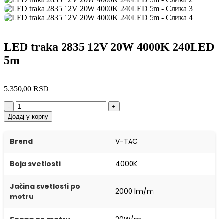
LED traka 2835 12V 20W 4000K 240LED
5m
5.350,00
RSD
-
+
Додај у корпу
Brend
V-TAC
Boja svetlosti
4000K
Jačina svetlosti po
2000 lm/m
metru