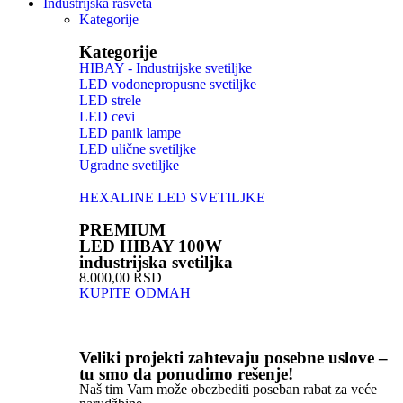
Industrijska rasveta
Kategorije
Kategorije
HIBAY - Industrijske svetiljke
LED vodonepropusne svetiljke
LED strele
LED cevi
LED panik lampe
LED ulične svetiljke
Ugradne svetiljke
HEXALINE LED SVETILJKE
PREMIUM
LED HIBAY 100W
industrijska svetiljka
8.000,00 RSD
KUPITE ODMAH
Veliki projekti zahtevaju posebne uslove –
tu smo da ponudimo rešenje!
Naš tim Vam može obezbediti poseban rabat za veće