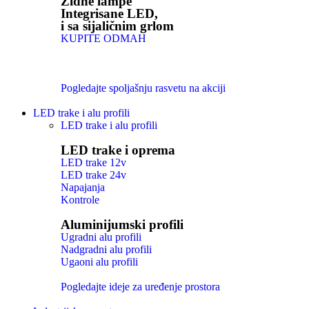
Zidne lampe
Integrisane LED,
i sa sijaličnim grlom
KUPITE ODMAH
Pogledajte spoljašnju rasvetu na akciji
LED trake i alu profili
LED trake i alu profili
LED trake i oprema
LED trake 12v
LED trake 24v
Napajanja
Kontrole
Aluminijumski profili
Ugradni alu profili
Nadgradni alu profili
Ugaoni alu profili
Pogledajte ideje za uređenje prostora