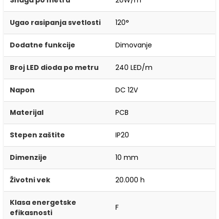
Snaga po metru
20W/m
Ugao rasipanja svetlosti
120°
Dodatne funkcije
Dimovanje
Broj LED dioda po metru
240 LED/m
Napon
DC 12V
Materijal
PCB
Stepen zaštite
IP20
Dimenzije
10 mm
Životni vek
20.000 h
Klasa energetske
F
efikasnosti