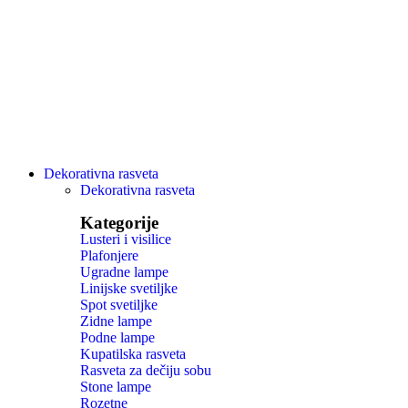
Dekorativna rasveta
Dekorativna rasveta
Kategorije
Lusteri i visilice
Plafonjere
Ugradne lampe
Linijske svetiljke
Spot svetiljke
Zidne lampe
Podne lampe
Kupatilska rasveta
Rasveta za dečiju sobu
Stone lampe
Rozetne