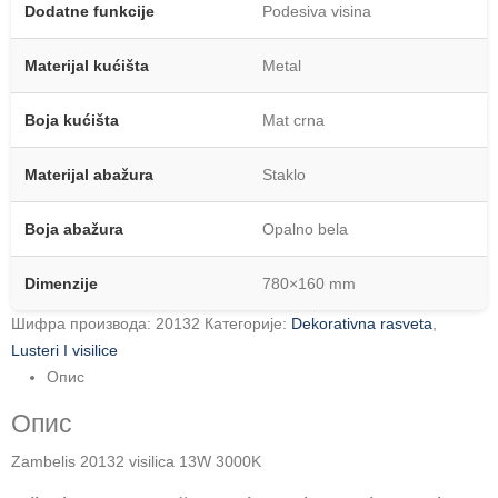
Dodatne funkcije
Podesiva visina
Materijal kućišta
Metal
Boja kućišta
Mat crna
Materijal abažura
Staklo
Boja abažura
Opalno bela
Dimenzije
780×160 mm
Шифра производа:
20132
Категорије:
Dekorativna rasveta
,
Lusteri I visilice
Опис
Опис
Zambelis 20132 visilica 13W 3000K