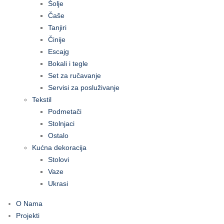
Šolje
Čaše
Tanjiri
Činije
Escajg
Bokali i tegle
Set za ručavanje
Servisi za posluživanje
Tekstil
Podmetači
Stolnjaci
Ostalo
Kućna dekoracija
Stolovi
Vaze
Ukrasi
O Nama
Projekti