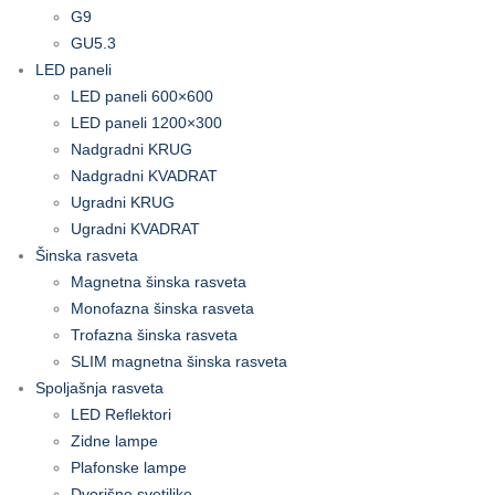
G9
GU5.3
LED paneli
LED paneli 600×600
LED paneli 1200×300
Nadgradni KRUG
Nadgradni KVADRAT
Ugradni KRUG
Ugradni KVADRAT
Šinska rasveta
Magnetna šinska rasveta
Monofazna šinska rasveta
Trofazna šinska rasveta
SLIM magnetna šinska rasveta
Spoljašnja rasveta
LED Reflektori
Zidne lampe
Plafonske lampe
Dvorišne svetiljke