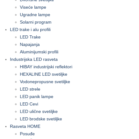
Viseće lampe
Ugradne lampe
Solarni program
LED trake i alu profili
LED Trake
Napajanja
Aluminijumski profili
Industrijska LED rasveta
HIBAY industrijski reflektori
HEXALINE LED svetiljke
Vodonepropusne svetiljke
LED strele
LED panik lampe
LED Cevi
LED ulične svetiljke
LED brodske svetiljke
Rasveta HOME
Posuđe