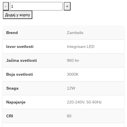
-
+
Додај у корпу
Brend
Zambelis
Izvor svetlosti
Integrisani LED
Jačina svetlosti
960 lm
Boja svetlosti
3000K
Snaga
12W
Napajanje
220-240V, 50-60Hz
CRI
80