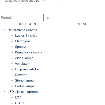
Designed & developed by:
KATEGORIJE
MENI
Dekorativna rasveta
Lusteri I visilice
Plafonjere
Spotovi
Kupatilska rasveta
Zidne lampe
Ventilatori
Linijske svetiljke
Rozetne
Stone lampe
Podne lampe
LED sijalice i oprema
E27
GU10