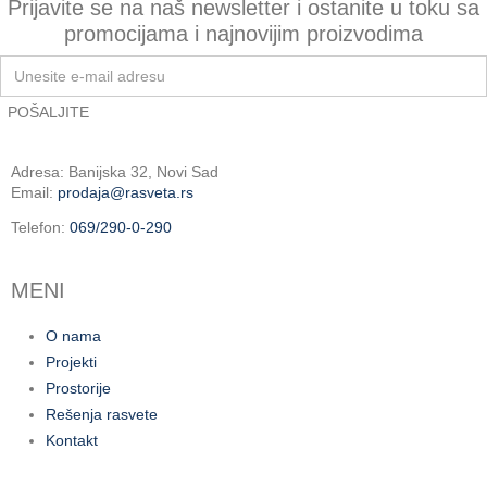
Prijavite se na naš newsletter i ostanite u toku sa
promocijama i najnovijim proizvodima
Adresa: Banijska 32, Novi Sad
Email:
prodaja@rasveta.rs
Telefon:
069/290-0-290
MENI
O nama
Projekti
Prostorije
Rešenja rasvete
Kontakt