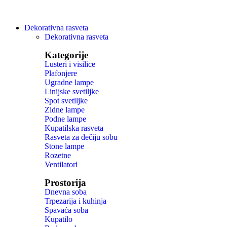
Dekorativna rasveta
Dekorativna rasveta
Kategorije
Lusteri i visilice
Plafonjere
Ugradne lampe
Linijske svetiljke
Spot svetiljke
Zidne lampe
Podne lampe
Kupatilska rasveta
Rasveta za dečiju sobu
Stone lampe
Rozetne
Ventilatori
Prostorija
Dnevna soba
Trpezarija i kuhinja
Spavaća soba
Kupatilo