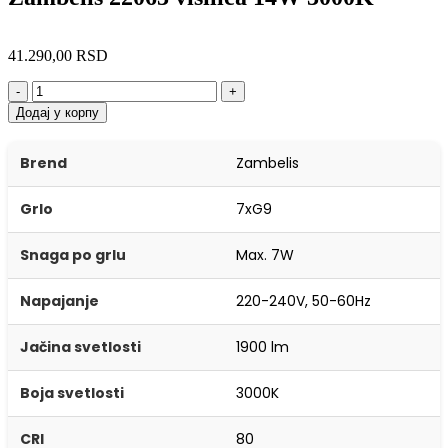
41.290,00
RSD
-
+
Додај у корпу
Brend
Zambelis
Grlo
7xG9
Snaga po grlu
Max. 7W
Napajanje
220-240V, 50-60Hz
Jačina svetlosti
1900 lm
Boja svetlosti
3000K
CRI
80