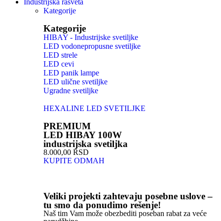
Industrijska rasveta
Kategorije
Kategorije
HIBAY - Industrijske svetiljke
LED vodonepropusne svetiljke
LED strele
LED cevi
LED panik lampe
LED ulične svetiljke
Ugradne svetiljke
HEXALINE LED SVETILJKE
PREMIUM
LED HIBAY 100W
industrijska svetiljka
8.000,00 RSD
KUPITE ODMAH
Veliki projekti zahtevaju posebne uslove –
tu smo da ponudimo rešenje!
Naš tim Vam može obezbediti poseban rabat za veće