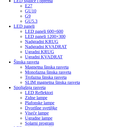
LED sijalice i oprema
E27
GU10
G9
GU5.3
LED paneli
LED paneli 600×600
LED paneli 1200×300
Nadgradni KRUG
Nadgradni KVADRAT
Ugradni KRUG
Ugradni KVADRAT
Šinska rasveta
Magnetna šinska rasveta
Monofazna šinska rasveta
Trofazna šinska rasveta
SLIM magnetna šinska rasveta
Spoljašnja rasveta
LED Reflektori
Zidne lampe
Plafonske lampe
Dvorišne svetiljke
Viseće lampe
Ugradne lampe
Solarni program