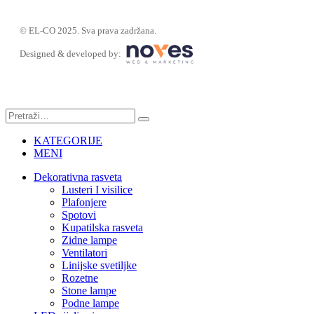
© EL-CO 2025. Sva prava zadržana.
Designed & developed by:
KATEGORIJE
MENI
Dekorativna rasveta
Lusteri I visilice
Plafonjere
Spotovi
Kupatilska rasveta
Zidne lampe
Ventilatori
Linijske svetiljke
Rozetne
Stone lampe
Podne lampe