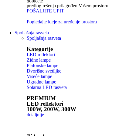
dobićete
predlog rešenja prilagođen Vašem prostoru.
POŠALJITE UPIT
Pogledajte ideje za uređenje prostora
Spoljašnja rasveta
Spoljašnja rasveta
Kategorije
LED reflektori
Zidne lampe
Plafonske lampe
Dvorišne svetiljke
Viseće lampe
Ugradne lampe
Solarna LED rasveta
PREMIUM
LED reflektori
100W, 200W, 300W
detaljnije