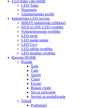
LED trake i alu profili
LED Trake
Napajanja
Aluminijumski profili
Industrijska LED rasveta
HIBAY industrijski reflektori
HEXALINE LED svetiljke
Vodonepropusne svetiljke
LED strele
LED panik lampe
LED Cevi
LED ulične svetiljke
LED brodske svetiljke
Rasveta HOME
Posuđe
Šolje
Čaše
Tanjiri
Činije
Escajg
Bokali i tegle
Set za ručavanje
Servisi za posluživanje
Tekstil
Podmetači