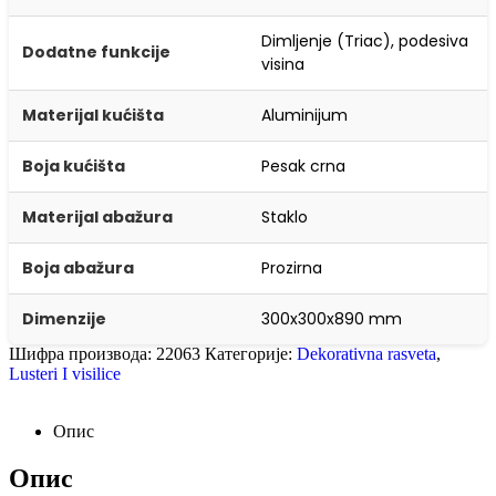
Dimljenje (Triac), podesiva
Dodatne funkcije
visina
Materijal kućišta
Aluminijum
Boja kućišta
Pesak crna
Materijal abažura
Staklo
Boja abažura
Prozirna
Dimenzije
300x300x890 mm
Шифра производа:
22063
Категорије:
Dekorativna rasveta
,
Lusteri I visilice
Опис
Опис