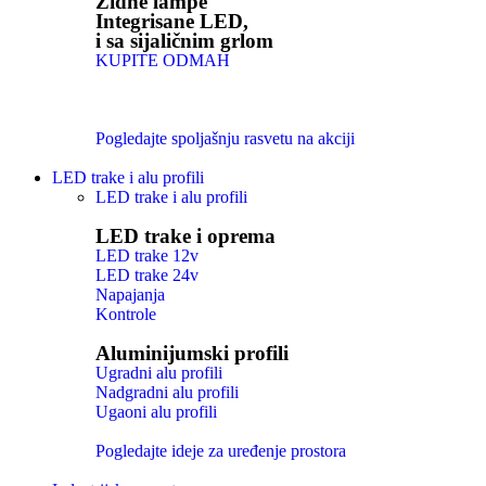
Zidne lampe
Integrisane LED,
i sa sijaličnim grlom
KUPITE ODMAH
Pogledajte spoljašnju rasvetu na akciji
LED trake i alu profili
LED trake i alu profili
LED trake i oprema
LED trake 12v
LED trake 24v
Napajanja
Kontrole
Aluminijumski profili
Ugradni alu profili
Nadgradni alu profili
Ugaoni alu profili
Pogledajte ideje za uređenje prostora