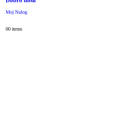
Dobro došli
Moj Nalog
0
0 items