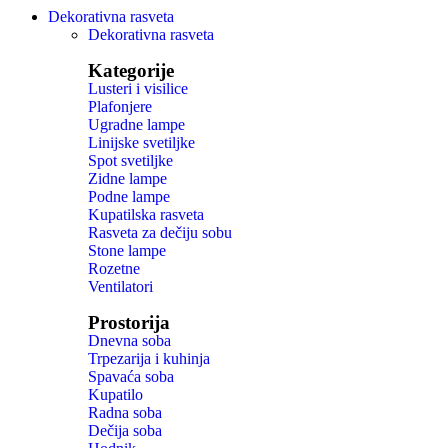
Dekorativna rasveta
Dekorativna rasveta
Kategorije
Lusteri i visilice
Plafonjere
Ugradne lampe
Linijske svetiljke
Spot svetiljke
Zidne lampe
Podne lampe
Kupatilska rasveta
Rasveta za dečiju sobu
Stone lampe
Rozetne
Ventilatori
Prostorija
Dnevna soba
Trpezarija i kuhinja
Spavaća soba
Kupatilo
Radna soba
Dečija soba