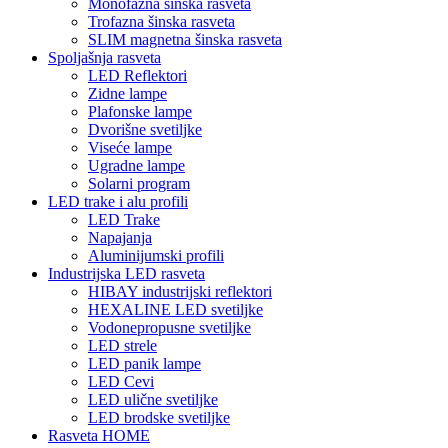
Monofazna šinska rasveta
Trofazna šinska rasveta
SLIM magnetna šinska rasveta
Spoljašnja rasveta
LED Reflektori
Zidne lampe
Plafonske lampe
Dvorišne svetiljke
Viseće lampe
Ugradne lampe
Solarni program
LED trake i alu profili
LED Trake
Napajanja
Aluminijumski profili
Industrijska LED rasveta
HIBAY industrijski reflektori
HEXALINE LED svetiljke
Vodonepropusne svetiljke
LED strele
LED panik lampe
LED Cevi
LED ulične svetiljke
LED brodske svetiljke
Rasveta HOME