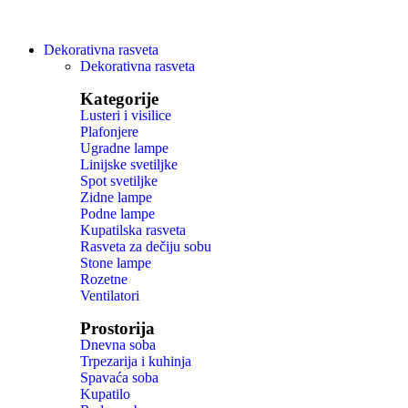
Dekorativna rasveta
Dekorativna rasveta
Kategorije
Lusteri i visilice
Plafonjere
Ugradne lampe
Linijske svetiljke
Spot svetiljke
Zidne lampe
Podne lampe
Kupatilska rasveta
Rasveta za dečiju sobu
Stone lampe
Rozetne
Ventilatori
Prostorija
Dnevna soba
Trpezarija i kuhinja
Spavaća soba
Kupatilo