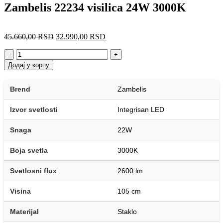
Zambelis 22234 visilica 24W 3000K
45.660,00
RSD
32.990,00
RSD
-
+
Додај у корпу
Brend
Zambelis
Izvor svetlosti
Integrisan LED
Snaga
22W
Boja svetla
3000K
Svetlosni flux
2600 lm
Visina
105 cm
Materijal
Staklo