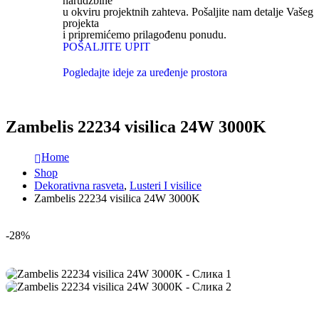
narudžbine
u okviru projektnih zahteva. Pošaljite nam detalje Vašeg
projekta
i pripremićemo prilagođenu ponudu.
POŠALJITE UPIT
Pogledajte ideje za uređenje prostora
Zambelis 22234 visilica 24W 3000K
Home
Shop
Dekorativna rasveta
,
Lusteri I visilice
Zambelis 22234 visilica 24W 3000K
-28%