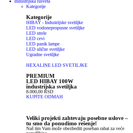
Industrijska rasveta
Kategorije
Kategorije
HIBAY - Industrijske svetiljke
LED vodonepropusne svetiljke
LED strele
LED cevi
LED panik lampe
LED ulične svetiljke
Ugradne svetiljke
HEXALINE LED SVETILJKE
PREMIUM
LED HIBAY 100W
industrijska svetiljka
8.000,00 RSD
KUPITE ODMAH
Veliki projekti zahtevaju posebne uslove –
tu smo da ponudimo rešenje!
Naš tim Vam može obezbediti poseban rabat za veće