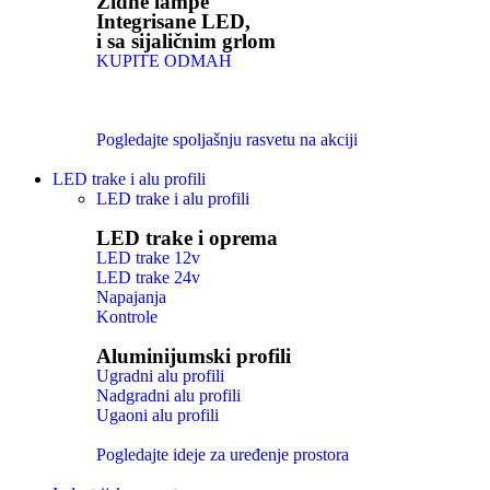
Zidne lampe
Integrisane LED,
i sa sijaličnim grlom
KUPITE ODMAH
Pogledajte spoljašnju rasvetu na akciji
LED trake i alu profili
LED trake i alu profili
LED trake i oprema
LED trake 12v
LED trake 24v
Napajanja
Kontrole
Aluminijumski profili
Ugradni alu profili
Nadgradni alu profili
Ugaoni alu profili
Pogledajte ideje za uređenje prostora