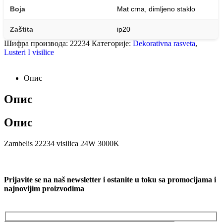
Boja
Mat crna, dimljeno staklo
Zaštita
ip20
Шифра производа:
22234
Категорије:
Dekorativna rasveta
,
Lusteri I visilice
Опис
Опис
Опис
Zambelis 22234 visilica 24W 3000K
Prijavite se na naš newsletter i ostanite u toku sa promocijama i
najnovijim proizvodima