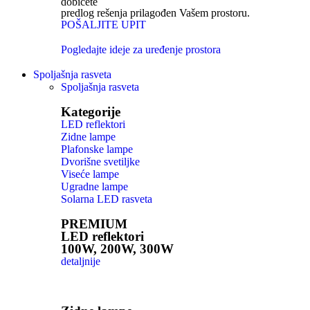
dobićete
predlog rešenja prilagođen Vašem prostoru.
POŠALJITE UPIT
Pogledajte ideje za uređenje prostora
Spoljašnja rasveta
Spoljašnja rasveta
Kategorije
LED reflektori
Zidne lampe
Plafonske lampe
Dvorišne svetiljke
Viseće lampe
Ugradne lampe
Solarna LED rasveta
PREMIUM
LED reflektori
100W, 200W, 300W
detaljnije