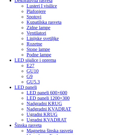
Dekorativna rasveta
Lusteri I visilice
Plafonjere
Spotovi
Kupatilska rasveta
Zidne lampe
Ventilatori
Linijske svetiljke
Rozetne
Stone lampe
Podne lampe
LED sijalice i oprema
E27
GU10
G9
GU5.3
LED paneli
LED paneli 600×600
LED paneli 1200×300
Nadgradni KRUG
Nadgradni KVADRAT
Ugradni KRUG
Ugradni KVADRAT
Šinska rasveta
Magnetna šinska rasveta