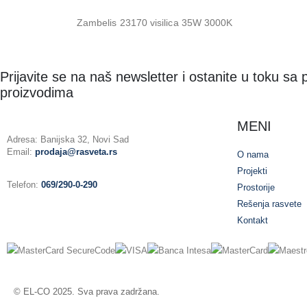
Zambelis 23170 visilica 35W 3000K
Prijavite se na naš newsletter i ostanite u toku sa
proizvodima
MENI
Adresa: Banijska 32, Novi Sad
Email:
prodaja@rasveta.rs
O nama
Projekti
Telefon:
069/290-0-290
Prostorije
Rešenja rasvete
Kontakt
© EL-CO 2025. Sva prava zadržana.