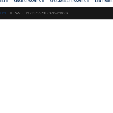
ELI
ŠINSKA RASVETA
SPOLJAŠNJA RASVETA
LED TRAKE 
ILICE
ZAMBELIS 23170 VISILICA 35W 3000K