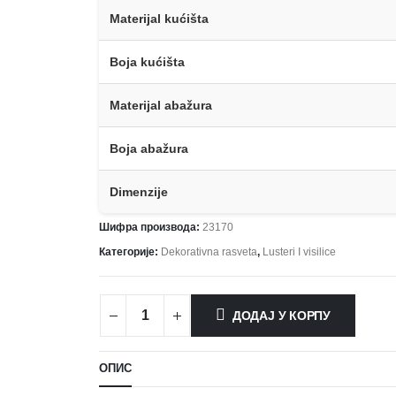
Materijal kućišta
Boja kućišta
Materijal abažura
Boja abažura
Dimenzije
Шифра производа:
23170
Категорије:
Dekorativna rasveta
,
Lusteri I visilice
ДОДАЈ У КОРПУ
ОПИС