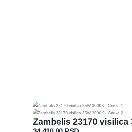
Zambelis 23170 visilic
34.410,00
RSD