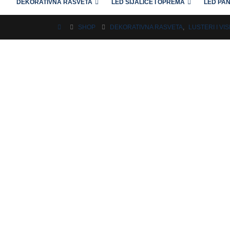
DEKORATIVNA RASVETA
LED SIJALICE I OPREMA
LED PAN
SHOP
DEKORATIVNA RASVETA
,
LUSTERI I VIS