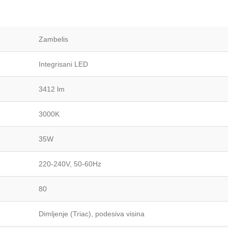
Zambelis
Integrisani LED
3412 lm
3000K
35W
220-240V, 50-60Hz
80
Dimljenje (Triac), podesiva visina