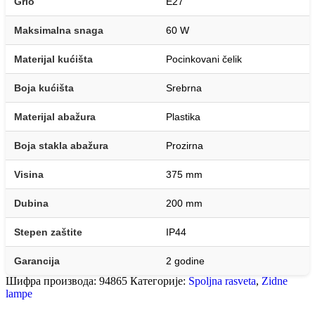
Grlo
E27
Maksimalna snaga
60 W
Materijal kućišta
Pocinkovani čelik
Boja kućišta
Srebrna
Materijal abažura
Plastika
Boja stakla abažura
Prozirna
Visina
375 mm
Dubina
200 mm
Stepen zaštite
IP44
Garancija
2 godine
Шифра производа:
94865
Категорије:
Spoljna rasveta
,
Zidne
lampe