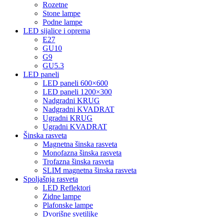
Rozetne
Stone lampe
Podne lampe
LED sijalice i oprema
E27
GU10
G9
GU5.3
LED paneli
LED paneli 600×600
LED paneli 1200×300
Nadgradni KRUG
Nadgradni KVADRAT
Ugradni KRUG
Ugradni KVADRAT
Šinska rasveta
Magnetna šinska rasveta
Monofazna šinska rasveta
Trofazna šinska rasveta
SLIM magnetna šinska rasveta
Spoljašnja rasveta
LED Reflektori
Zidne lampe
Plafonske lampe
Dvorišne svetiljke