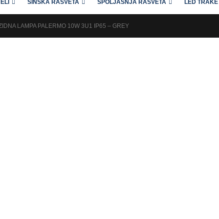
ELI
ŠINSKA RASVETA
SPOLJAŠNJA RASVETA
LED TRAKE 
ZIDNA LAMPA PALERMO 10W 3U1 IP65 – GREY