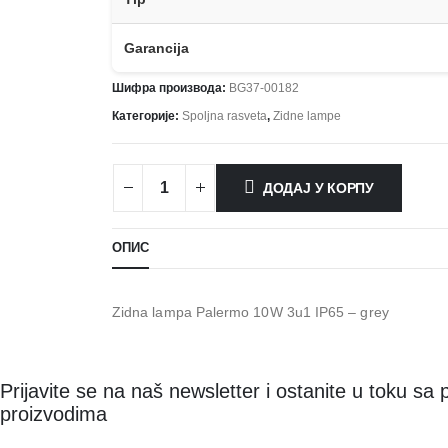
Garancija
Шифра производа:
BG37-00182
Категорије:
Spoljna rasveta
,
Zidne lampe
ДОДАЈ У КОРПУ
ОПИС
Zidna lampa Palermo 10W 3u1 IP65 – grey
Prijavite se na naš newsletter i ostanite u toku sa
proizvodima