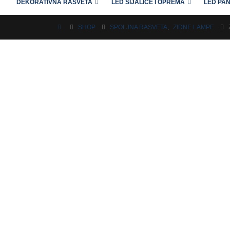
DEKORATIVNA RASVETA
LED SIJALICE I OPREMA
LED PAN
SHOP
SPOLJNA RASVETA
,
ZIDNE LAMPE