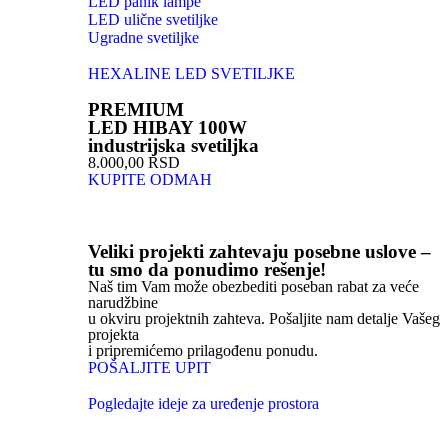
LED panik lampe
LED ulične svetiljke
Ugradne svetiljke
HEXALINE LED SVETILJKE
PREMIUM
LED HIBAY 100W
industrijska svetiljka
8.000,00 RSD
KUPITE ODMAH
Veliki projekti zahtevaju posebne uslove –
tu smo da ponudimo rešenje!
Naš tim Vam može obezbediti poseban rabat za veće
narudžbine
u okviru projektnih zahteva. Pošaljite nam detalje Vašeg
projekta
i pripremićemo prilagođenu ponudu.
POŠALJITE UPIT
Pogledajte ideje za uređenje prostora