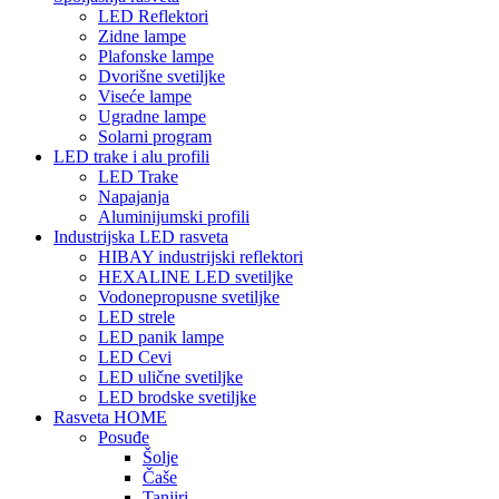
LED Reflektori
Zidne lampe
Plafonske lampe
Dvorišne svetiljke
Viseće lampe
Ugradne lampe
Solarni program
LED trake i alu profili
LED Trake
Napajanja
Aluminijumski profili
Industrijska LED rasveta
HIBAY industrijski reflektori
HEXALINE LED svetiljke
Vodonepropusne svetiljke
LED strele
LED panik lampe
LED Cevi
LED ulične svetiljke
LED brodske svetiljke
Rasveta HOME
Posuđe
Šolje
Čaše
Tanjiri