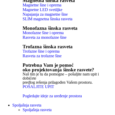
Magnetna šinska rasveta
Magnetne šine i oprema
Magnetne LED svetiljke
Napajanja za magnetne šine
SLIM magnetna šinska rasveta
Monofazna šinska rasveta
Monofazne šine i oprema
Rasveta za monofazne šine
Trofazna šinska rasveta
Trofazne šine i oprema
Rasveta za trofazne šine
Potrebna Vam je pomoć
oko projektovanja šinske rasvete?
Naš tim je tu da pomogne – pošaljite nam upit i
dobićete
predlog rešenja prilagođen Vašem prostoru.
POŠALJITE UPIT
Pogledajte ideje za uređenje prostora
Spoljašnja rasveta
Spoljašnja rasveta