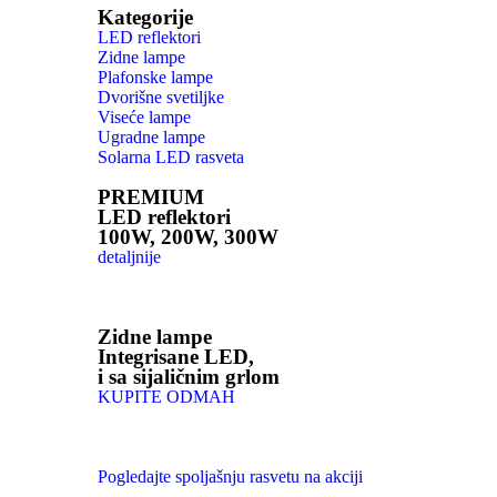
Kategorije
LED reflektori
Zidne lampe
Plafonske lampe
Dvorišne svetiljke
Viseće lampe
Ugradne lampe
Solarna LED rasveta
PREMIUM
LED reflektori
100W, 200W, 300W
detaljnije
Zidne lampe
Integrisane LED,
i sa sijaličnim grlom
KUPITE ODMAH
Pogledajte spoljašnju rasvetu na akciji