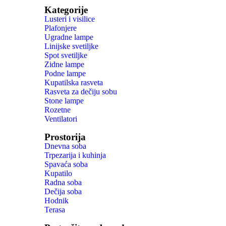
Kategorije
Lusteri i visilice
Plafonjere
Ugradne lampe
Linijske svetiljke
Spot svetiljke
Zidne lampe
Podne lampe
Kupatilska rasveta
Rasveta za dečiju sobu
Stone lampe
Rozetne
Ventilatori
Prostorija
Dnevna soba
Trpezarija i kuhinja
Spavaća soba
Kupatilo
Radna soba
Dečija soba
Hodnik
Terasa