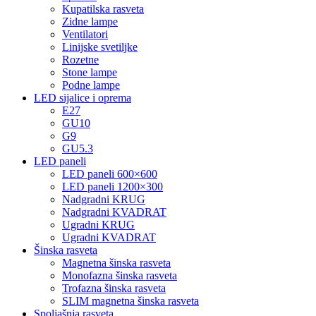
Kupatilska rasveta
Zidne lampe
Ventilatori
Linijske svetiljke
Rozetne
Stone lampe
Podne lampe
LED sijalice i oprema
E27
GU10
G9
GU5.3
LED paneli
LED paneli 600×600
LED paneli 1200×300
Nadgradni KRUG
Nadgradni KVADRAT
Ugradni KRUG
Ugradni KVADRAT
Šinska rasveta
Magnetna šinska rasveta
Monofazna šinska rasveta
Trofazna šinska rasveta
SLIM magnetna šinska rasveta
Spoljašnja rasveta