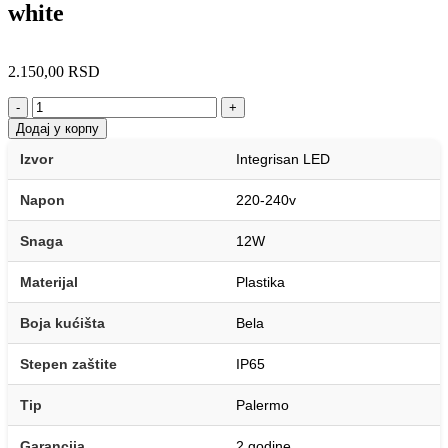
white
2.150,00
RSD
-
+
Додај у корпу
Izvor
Integrisan LED
Napon
220-240v
Snaga
12W
Materijal
Plastika
Boja kućišta
Bela
Stepen zaštite
IP65
Tip
Palermo
Garancija
2 godine