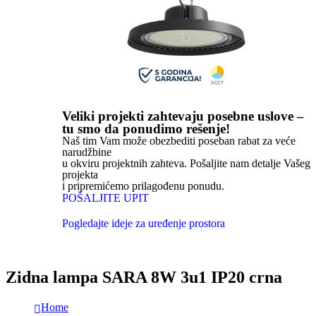
Veliki projekti zahtevaju posebne uslove –
tu smo da ponudimo rešenje!
Naš tim Vam može obezbediti poseban rabat za veće
narudžbine
u okviru projektnih zahteva. Pošaljite nam detalje Vašeg
projekta
i pripremićemo prilagođenu ponudu.
POŠALJITE UPIT
Pogledajte ideje za uređenje prostora
Zidna lampa SARA 8W 3u1 IP20 crna
Home