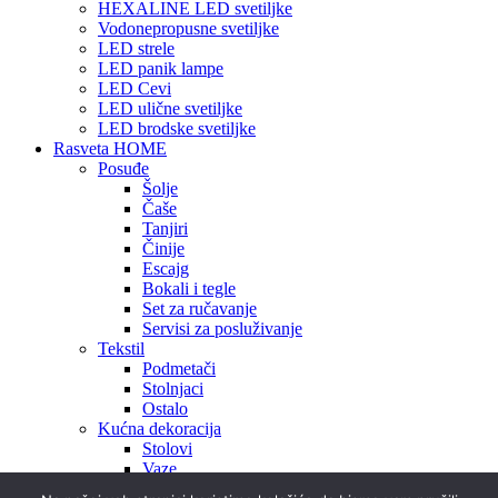
HEXALINE LED svetiljke
Vodonepropusne svetiljke
LED strele
LED panik lampe
LED Cevi
LED ulične svetiljke
LED brodske svetiljke
Rasveta HOME
Posuđe
Šolje
Čaše
Tanjiri
Činije
Escajg
Bokali i tegle
Set za ručavanje
Servisi za posluživanje
Tekstil
Podmetači
Stolnjaci
Ostalo
Kućna dekoracija
Stolovi
Vaze
Ukrasi