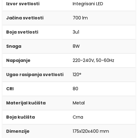
Izvor svetlosti
Integrisani LED
Jačina svetlosti
700 lm
Boja svetlosti
3u1
Snaga
8W
Napajanje
220-240V, 50-60Hz
Ugao rasipanja svetlosti
120°
CRI
80
Materijal kućišta
Metal
Boja kućišta
Crna
Dimenzije
175x120x400 mm