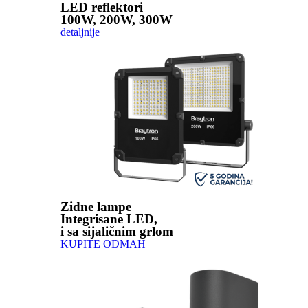
LED reflektori
100W, 200W, 300W
detaljnije
Zidne lampe
Integrisane LED,
i sa sijaličnim grlom
KUPITE ODMAH