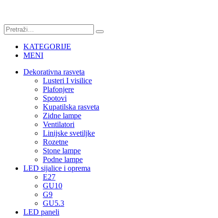
KATEGORIJE
MENI
Dekorativna rasveta
Lusteri I visilice
Plafonjere
Spotovi
Kupatilska rasveta
Zidne lampe
Ventilatori
Linijske svetiljke
Rozetne
Stone lampe
Podne lampe
LED sijalice i oprema
E27
GU10
G9
GU5.3
LED paneli