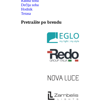
Radna soba
Dečija soba
Hodnik
Terasa
Pretražite po brendu