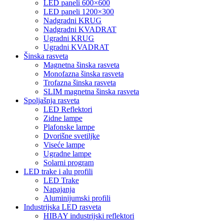
LED paneli 600×600
LED paneli 1200×300
Nadgradni KRUG
Nadgradni KVADRAT
Ugradni KRUG
Ugradni KVADRAT
Šinska rasveta
Magnetna šinska rasveta
Monofazna šinska rasveta
Trofazna šinska rasveta
SLIM magnetna šinska rasveta
Spoljašnja rasveta
LED Reflektori
Zidne lampe
Plafonske lampe
Dvorišne svetiljke
Viseće lampe
Ugradne lampe
Solarni program
LED trake i alu profili
LED Trake
Napajanja
Aluminijumski profili
Industrijska LED rasveta
HIBAY industrijski reflektori