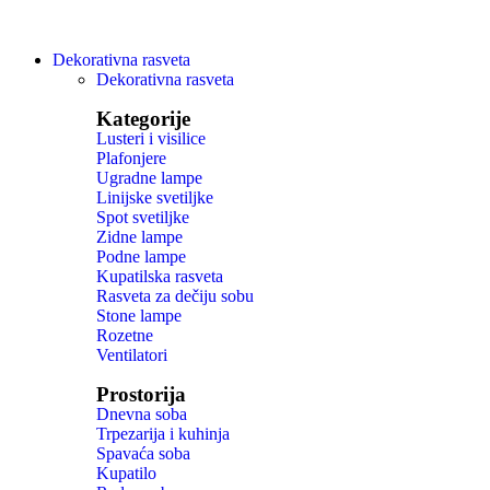
Dekorativna rasveta
Dekorativna rasveta
Kategorije
Lusteri i visilice
Plafonjere
Ugradne lampe
Linijske svetiljke
Spot svetiljke
Zidne lampe
Podne lampe
Kupatilska rasveta
Rasveta za dečiju sobu
Stone lampe
Rozetne
Ventilatori
Prostorija
Dnevna soba
Trpezarija i kuhinja
Spavaća soba
Kupatilo