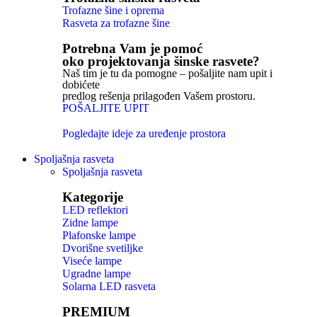
Trofazne šine i oprema
Rasveta za trofazne šine
Potrebna Vam je pomoć
oko projektovanja šinske rasvete?
Naš tim je tu da pomogne – pošaljite nam upit i
dobićete
predlog rešenja prilagođen Vašem prostoru.
POŠALJITE UPIT
Pogledajte ideje za uređenje prostora
Spoljašnja rasveta
Spoljašnja rasveta
Kategorije
LED reflektori
Zidne lampe
Plafonske lampe
Dvorišne svetiljke
Viseće lampe
Ugradne lampe
Solarna LED rasveta
PREMIUM