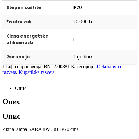
Stepen zaštite
IP20
Životni vek
20.000 h
Klasa energetske
F
efikasnosti
Garancija
2 godine
Шифра производа:
BN12-00881
Категорије:
Dekorativna
rasveta
,
Kupatilska rasveta
Опис
Опис
Опис
Zidna lampa SARA 8W 3u1 IP20 crna