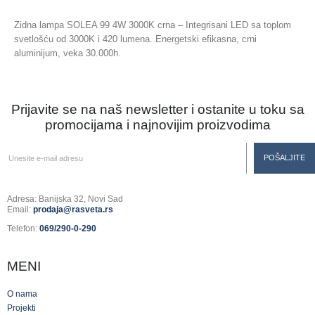
Zidna lampa SOLEA 99 4W 3000K crna – Integrisani LED sa toplom
svetlošću od 3000K i 420 lumena. Energetski efikasna, crni
aluminijum, veka 30.000h.
Prijavite se na naš newsletter i ostanite u toku sa
promocijama i najnovijim proizvodima
Adresa: Banijska 32, Novi Sad
Email:
prodaja@rasveta.rs
Telefon:
069/290-0-290
MENI
O nama
Projekti