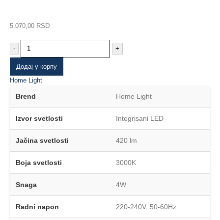
5.070,00
RSD
-
+
Додај у корпу
Home Light
Brend
Home Light
Izvor svetlosti
Integrisani LED
Jačina svetlosti
420 lm
Boja svetlosti
3000K
Snaga
4W
Radni napon
220-240V, 50-60Hz