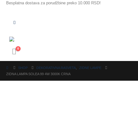
Besplatna dostava za porudžbine preko 10.000 RSD!
0
SHOP
DEKORATIVNA RASVETA
,
ZIDNE LAMPE
ZIDNA LAMPA SOLEA 99 4W 3000K CRNA