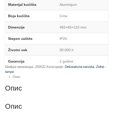
Materijal kućišta
Aluminijum
Boja kućišta
Crna
Dimenzije
465×65×110 mm
Stepen zaštite
IP20
Životni vek
30.000 h
Garancija
2 godine
Шифра производа:
250522
Категорије:
Dekorativna rasveta
,
Zidne
lampe
Опис
Опис
Опис