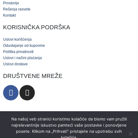
Prostorije
Rešenja rasvete
Kontakt
KORISNIČKA PODRŠKA
Uslovi korišćenja
Odustajanje od kupovine
Politika privatnosti
Uslovi i načini plaćanja
Uslovi dostave
DRUŠTVENE MREŽE
Na našoj veb stranici koristimo kolačiće da bismo vam pružili
najrelevantnije iskustvo pamteći vaše postavke i ponovljene
posete. Klikom na „Prihvati“ pristajete na upotrebu svih
© EL-CO 2025. Sva prava zadržana.
kolačića.