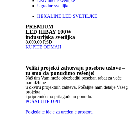
LED ulične svetiljke
Ugradne svetiljke
HEXALINE LED SVETILJKE
PREMIUM
LED HIBAY 100W
industrijska svetiljka
8.000,00 RSD
KUPITE ODMAH
Veliki projekti zahtevaju posebne uslove –
tu smo da ponudimo rešenje!
Naš tim Vam može obezbediti poseban rabat za veće
narudžbine
u okviru projektnih zahteva. Pošaljite nam detalje Vašeg
projekta
i pripremićemo prilagođenu ponudu.
POŠALJITE UPIT
Pogledajte ideje za uređenje prostora