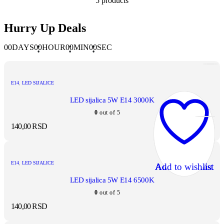
5 products
Hurry Up Deals
00
DAYS
00
HOUR
00
MIN
00
SEC
E14
,
LED SIJALICE
LED sijalica 5W E14 3000K
0
out of 5
140,00
RSD
E14
,
LED SIJALICE
Add to wishlist
Add to wishlist
Add to wishlist
Add to wishlist
Add to wishlist
LED sijalica 5W E14 6500K
0
out of 5
140,00
RSD