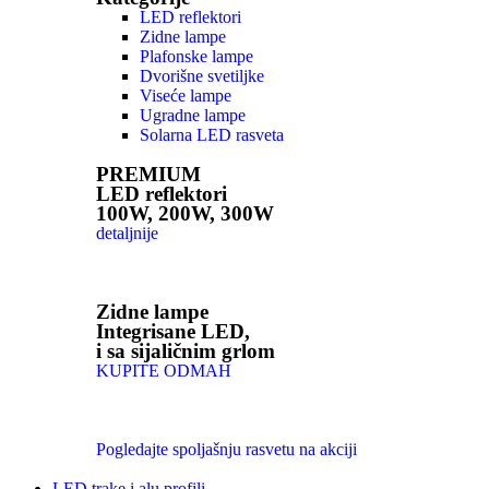
LED reflektori
Zidne lampe
Plafonske lampe
Dvorišne svetiljke
Viseće lampe
Ugradne lampe
Solarna LED rasveta
PREMIUM
LED reflektori
100W, 200W, 300W
detaljnije
Zidne lampe
Integrisane LED,
i sa sijaličnim grlom
KUPITE ODMAH
Pogledajte spoljašnju rasvetu na akciji
LED trake i alu profili