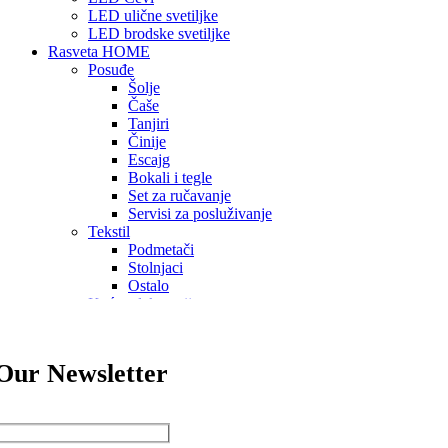
LED ulične svetiljke
LED brodske svetiljke
Rasveta HOME
Posuđe
Šolje
Čaše
Tanjiri
Činije
Escajg
Bokali i tegle
Set za ručavanje
Servisi za posluživanje
Tekstil
Podmetači
Stolnjaci
Ostalo
Kućna dekoracija
Stolovi
Vaze
Ukrasi
 Our Newsletter
O Nama
Projekti
Prostorije
Ideje i inspiracije