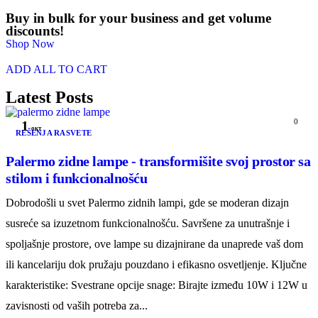
Buy in bulk for your business and get volume
discounts!
Shop Now
ADD ALL TO CART
Latest Posts
0
1
окт
REŠENJA RASVETE
Palermo zidne lampe - transformišite svoj prostor sa
stilom i funkcionalnošću
Dobrodošli u svet Palermo zidnih lampi, gde se moderan dizajn
susreće sa izuzetnom funkcionalnošću. Savršene za unutrašnje i
spoljašnje prostore, ove lampe su dizajnirane da unaprede vaš dom
ili kancelariju dok pružaju pouzdano i efikasno osvetljenje. Ključne
karakteristike: Svestrane opcije snage: Birajte između 10W i 12W u
zavisnosti od vaših potreba za...