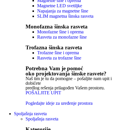
Magnetne šine i oprema
Magnetne LED svetiljke
Napajanja za magnetne šine
SLIM magnetna šinska rasveta
Monofazna šinska rasveta
Monofazne šine i oprema
Rasveta za monofazne šine
Trofazna šinska rasveta
Trofazne šine i oprema
Rasveta za trofazne šine
Potrebna Vam je pomoć
oko projektovanja šinske rasvete?
Naš tim je tu da pomogne – pošaljite nam upit i
dobićete
predlog rešenja prilagođen Vašem prostoru.
POŠALJITE UPIT
Pogledajte ideje za uređenje prostora
Spoljašnja rasveta
Spoljašnja rasveta
Kategorije