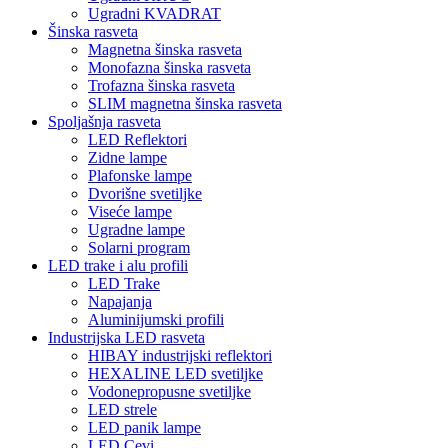
Ugradni KVADRAT
Šinska rasveta
Magnetna šinska rasveta
Monofazna šinska rasveta
Trofazna šinska rasveta
SLIM magnetna šinska rasveta
Spoljašnja rasveta
LED Reflektori
Zidne lampe
Plafonske lampe
Dvorišne svetiljke
Viseće lampe
Ugradne lampe
Solarni program
LED trake i alu profili
LED Trake
Napajanja
Aluminijumski profili
Industrijska LED rasveta
HIBAY industrijski reflektori
HEXALINE LED svetiljke
Vodonepropusne svetiljke
LED strele
LED panik lampe
LED Cevi