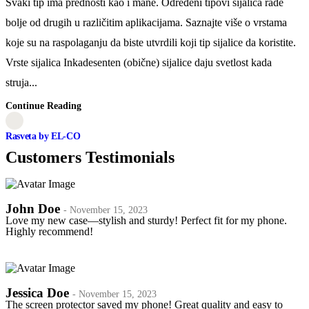
Svaki tip ima prednosti kao i mane. Određeni tipovi sijalica rade
bolje od drugih u različitim aplikacijama. Saznajte više o vrstama
koje su na raspolaganju da biste utvrdili koji tip sijalice da koristite.
Vrste sijalica Inkadesenten (obične) sijalice daju svetlost kada
struja...
Continue Reading
Rasveta by EL-CO
Customers Testimonials
John Doe
- November 15, 2023
Love my new case—stylish and sturdy! Perfect fit for my phone.
Highly recommend!
Jessica Doe
- November 15, 2023
The screen protector saved my phone! Great quality and easy to