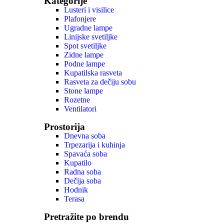
Kategorije
Lusteri i visilice
Plafonjere
Ugradne lampe
Linijske svetiljke
Spot svetiljke
Zidne lampe
Podne lampe
Kupatilska rasveta
Rasveta za dečiju sobu
Stone lampe
Rozetne
Ventilatori
Prostorija
Dnevna soba
Trpezarija i kuhinja
Spavaća soba
Kupatilo
Radna soba
Dečija soba
Hodnik
Terasa
Pretražite po brendu