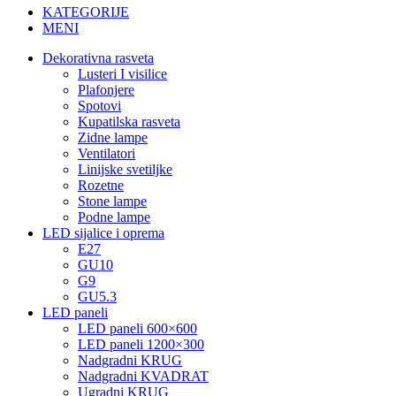
KATEGORIJE
MENI
Dekorativna rasveta
Lusteri I visilice
Plafonjere
Spotovi
Kupatilska rasveta
Zidne lampe
Ventilatori
Linijske svetiljke
Rozetne
Stone lampe
Podne lampe
LED sijalice i oprema
E27
GU10
G9
GU5.3
LED paneli
LED paneli 600×600
LED paneli 1200×300
Nadgradni KRUG
Nadgradni KVADRAT
Ugradni KRUG