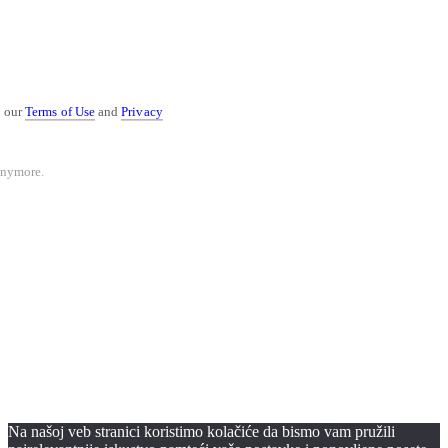
Kontakt
o our
Terms of Use
and
Privacy
anymore.
Na našoj veb stranici koristimo kolačiće da bismo vam pružili