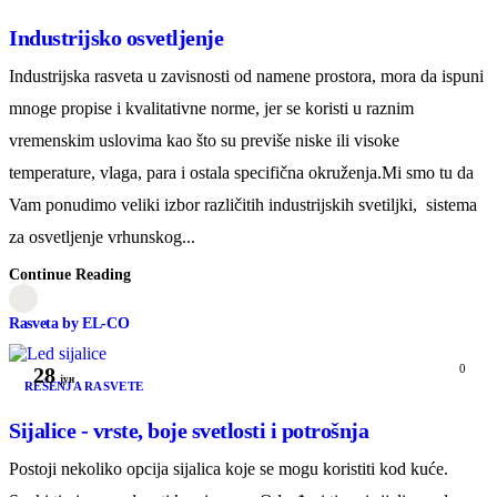
Industrijsko osvetljenje
Industrijska rasveta u zavisnosti od namene prostora, mora da ispuni
mnoge propise i kvalitativne norme, jer se koristi u raznim
vremenskim uslovima kao što su previše niske ili visoke
temperature, vlaga, para i ostala specifična okruženja.Mi smo tu da
Vam ponudimo veliki izbor različitih industrijskih svetiljki, sistema
za osvetljenje vrhunskog...
Continue Reading
Rasveta by EL-CO
0
28
јун
REŠENJA RASVETE
Sijalice - vrste, boje svetlosti i potrošnja
Postoji nekoliko opcija sijalica koje se mogu koristiti kod kuće.