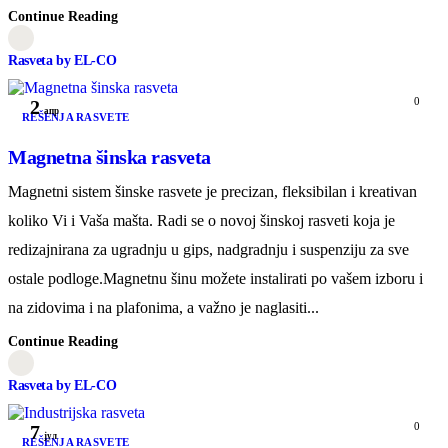
Continue Reading
Rasveta by EL-CO
0
2
апр
REŠENJA RASVETE
Magnetna šinska rasveta
Magnetni sistem šinske rasvete je precizan, fleksibilan i kreativan
koliko Vi i Vaša mašta. Radi se o novoj šinskoj rasveti koja je
redizajnirana za ugradnju u gips, nadgradnju i suspenziju za sve
ostale podloge.Magnetnu šinu možete instalirati po vašem izboru i
na zidovima i na plafonima, a važno je naglasiti...
Continue Reading
Rasveta by EL-CO
0
7
јул
REŠENJA RASVETE