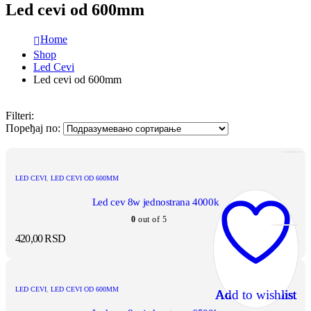
Led cevi od 600mm
Home
Shop
Led Cevi
Led cevi od 600mm
Filteri:
Поређај по:
LED CEVI
,
LED CEVI OD 600MM
Led cev 8w jednostrana 4000k
0
out of 5
420,00
RSD
LED CEVI
,
LED CEVI OD 600MM
Add to wishlist
Add to wishlist
Add to wishlist
Add to wishlist
Add to wishlist