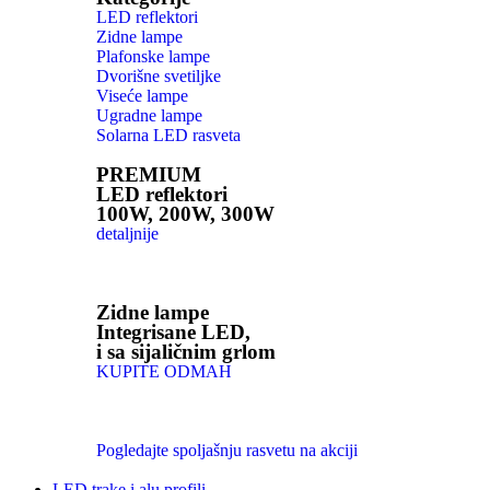
LED reflektori
Zidne lampe
Plafonske lampe
Dvorišne svetiljke
Viseće lampe
Ugradne lampe
Solarna LED rasveta
PREMIUM
LED reflektori
100W, 200W, 300W
detaljnije
Zidne lampe
Integrisane LED,
i sa sijaličnim grlom
KUPITE ODMAH
Pogledajte spoljašnju rasvetu na akciji
LED trake i alu profili