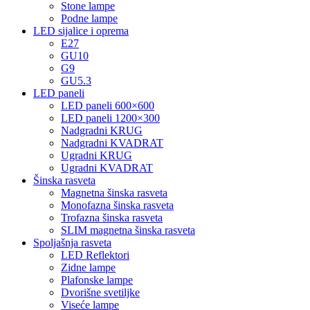
Stone lampe
Podne lampe
LED sijalice i oprema
E27
GU10
G9
GU5.3
LED paneli
LED paneli 600×600
LED paneli 1200×300
Nadgradni KRUG
Nadgradni KVADRAT
Ugradni KRUG
Ugradni KVADRAT
Šinska rasveta
Magnetna šinska rasveta
Monofazna šinska rasveta
Trofazna šinska rasveta
SLIM magnetna šinska rasveta
Spoljašnja rasveta
LED Reflektori
Zidne lampe
Plafonske lampe
Dvorišne svetiljke
Viseće lampe