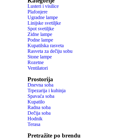
Kategorije
Lusteri i visilice
Plafonjere
Ugradne lampe
Linijske svetiljke
Spot svetiljke
Zidne lampe
Podne lampe
Kupatilska rasveta
Rasveta za dečiju sobu
Stone lampe
Rozetne
Ventilatori
Prostorija
Dnevna soba
Trpezarija i kuhinja
Spavaća soba
Kupatilo
Radna soba
Dečija soba
Hodnik
Terasa
Pretražite po brendu