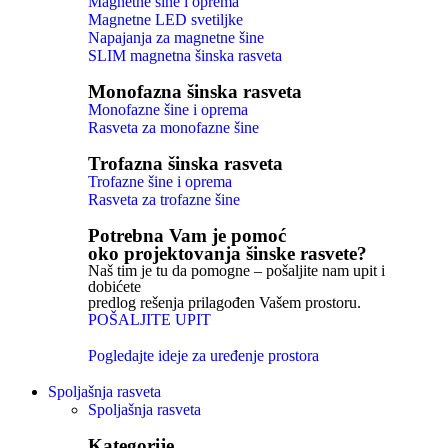
Magnetne šine i oprema
Magnetne LED svetiljke
Napajanja za magnetne šine
SLIM magnetna šinska rasveta
Monofazna šinska rasveta
Monofazne šine i oprema
Rasveta za monofazne šine
Trofazna šinska rasveta
Trofazne šine i oprema
Rasveta za trofazne šine
Potrebna Vam je pomoć
oko projektovanja šinske rasvete?
Naš tim je tu da pomogne – pošaljite nam upit i
dobićete
predlog rešenja prilagođen Vašem prostoru.
POŠALJITE UPIT
Pogledajte ideje za uređenje prostora
Spoljašnja rasveta
Spoljašnja rasveta
Kategorije