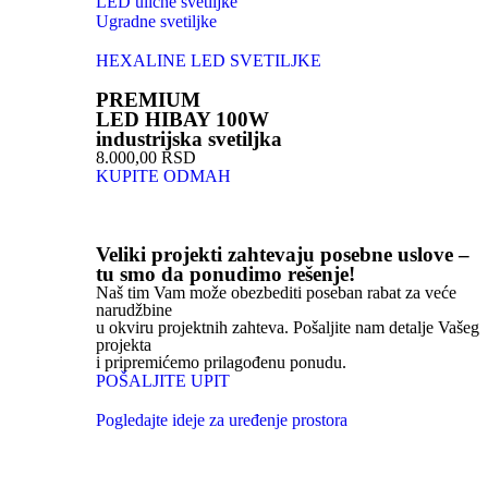
LED ulične svetiljke
Ugradne svetiljke
HEXALINE LED SVETILJKE
PREMIUM
LED HIBAY 100W
industrijska svetiljka
8.000,00 RSD
KUPITE ODMAH
Veliki projekti zahtevaju posebne uslove –
tu smo da ponudimo rešenje!
Naš tim Vam može obezbediti poseban rabat za veće
narudžbine
u okviru projektnih zahteva. Pošaljite nam detalje Vašeg
projekta
i pripremićemo prilagođenu ponudu.
POŠALJITE UPIT
Pogledajte ideje za uređenje prostora