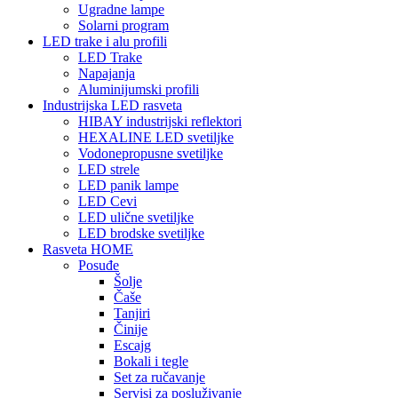
Ugradne lampe
Solarni program
LED trake i alu profili
LED Trake
Napajanja
Aluminijumski profili
Industrijska LED rasveta
HIBAY industrijski reflektori
HEXALINE LED svetiljke
Vodonepropusne svetiljke
LED strele
LED panik lampe
LED Cevi
LED ulične svetiljke
LED brodske svetiljke
Rasveta HOME
Posuđe
Šolje
Čaše
Tanjiri
Činije
Escajg
Bokali i tegle
Set za ručavanje
Servisi za posluživanje