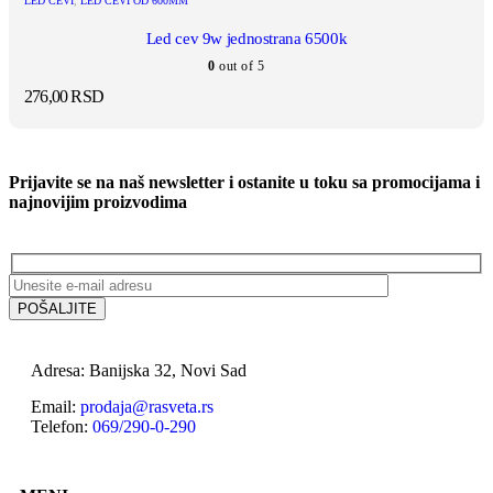
LED CEVI
,
LED CEVI OD 600MM
Led cev 9w jednostrana 6500k
0
out of 5
276,00
RSD
Prijavite se na naš newsletter i ostanite u toku sa promocijama i
najnovijim proizvodima
Adresa: Banijska 32, Novi Sad
Email:
prodaja@rasveta.rs
Telefon:
069/290-0-290