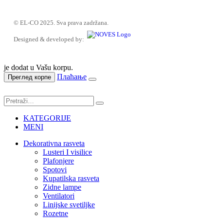
© EL-CO 2025. Sva prava zadržana.
Designed & developed by:
je dodat u Vašu korpu.
Плаћање
Преглед корпе
KATEGORIJE
MENI
Dekorativna rasveta
Lusteri I visilice
Plafonjere
Spotovi
Kupatilska rasveta
Zidne lampe
Ventilatori
Linijske svetiljke
Rozetne