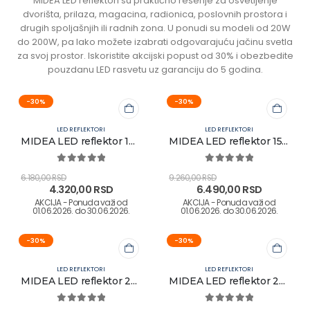
MIDEA LED reflektori su praktično rešenje za osvetljenje
dvorišta, prilaza, magacina, radionica, poslovnih prostora i
drugih spoljašnjih ili radnih zona. U ponudi su modeli od 20W
do 200W, pa lako možete izabrati odgovarajuću jačinu svetla
za svoj prostor. Iskoristite akcijski popust od 30% i obezbedite
pouzdanu LED rasvetu uz garanciju do 5 godina.
-30%
-30%
LED REFLEKTORI
LED REFLEKTORI
MIDEA LED reflektor 100W 6500K - Pet godina garancije
MIDEA LED reflektor 150W 6500K - Pet godina garancije
0
out of 5
0
out of 5
6.180,00
RSD
9.260,00
RSD
4.320,00
RSD
6.490,00
RSD
-30%
-30%
LED REFLEKTORI
LED REFLEKTORI
MIDEA LED reflektor 200W 6500K - Pet godina garancije
MIDEA LED reflektor 20W 4000K IP66
0
out of 5
0
out of 5