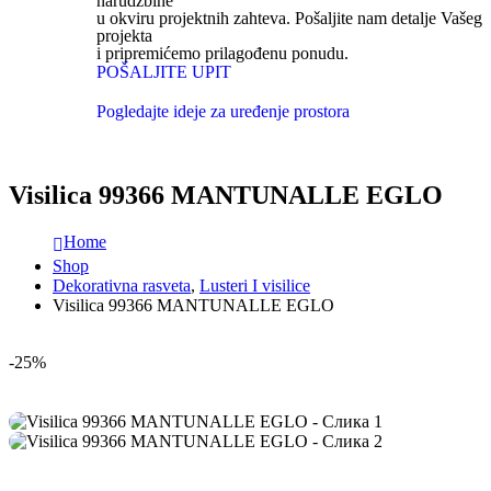
narudžbine
u okviru projektnih zahteva. Pošaljite nam detalje Vašeg
projekta
i pripremićemo prilagođenu ponudu.
POŠALJITE UPIT
Pogledajte ideje za uređenje prostora
Visilica 99366 MANTUNALLE EGLO
Home
Shop
Dekorativna rasveta
,
Lusteri I visilice
Visilica 99366 MANTUNALLE EGLO
-25%