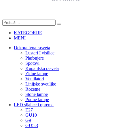
KATEGORIJE
MENI
Dekorativna rasveta
Lusteri I visilice
Plafonjere
Spotovi
Kupatilska rasveta
Zidne lampe
Ventilatori
Linijske svetiljke
Rozetne
Stone lampe
Podne lampe
LED sijalice i oprema
E27
GU10
G9
GU5.3