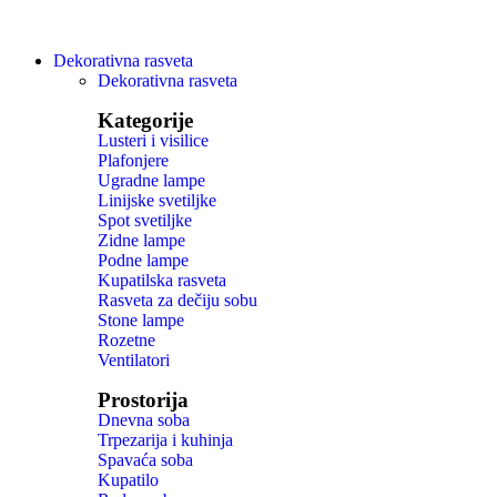
Dekorativna rasveta
Dekorativna rasveta
Kategorije
Lusteri i visilice
Plafonjere
Ugradne lampe
Linijske svetiljke
Spot svetiljke
Zidne lampe
Podne lampe
Kupatilska rasveta
Rasveta za dečiju sobu
Stone lampe
Rozetne
Ventilatori
Prostorija
Dnevna soba
Trpezarija i kuhinja
Spavaća soba
Kupatilo