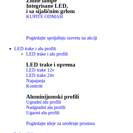
Zidne lampe
Integrisane LED,
i sa sijaličnim grlom
KUPITE ODMAH
Pogledajte spoljašnju rasvetu na akciji
LED trake i alu profili
LED trake i alu profili
LED trake i oprema
LED trake 12v
LED trake 24v
Napajanja
Kontrole
Aluminijumski profili
Ugradni alu profili
Nadgradni alu profili
Ugaoni alu profili
Pogledajte ideje za uređenje prostora