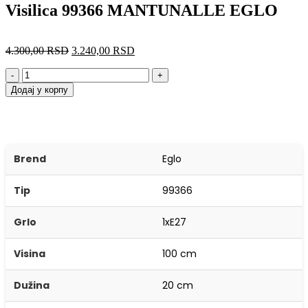
Visilica 99366 MANTUNALLE EGLO
4.300,00
RSD
3.240,00
RSD
-
+
Додај у корпу
Brend
Eglo
Tip
99366
Grlo
1xE27
Visina
100 cm
Dužina
20 cm