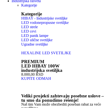
Industrijska rasveta
Kategorije
Kategorije
HIBAY - Industrijske svetiljke
LED vodonepropusne svetiljke
LED strele
LED cevi
LED panik lampe
LED ulične svetiljke
Ugradne svetiljke
HEXALINE LED SVETILJKE
PREMIUM
LED HIBAY 100W
industrijska svetiljka
8.000,00 RSD
KUPITE ODMAH
Veliki projekti zahtevaju posebne uslove –
tu smo da ponudimo rešenje!
Naš tim Vam može obezbediti poseban rabat za veće