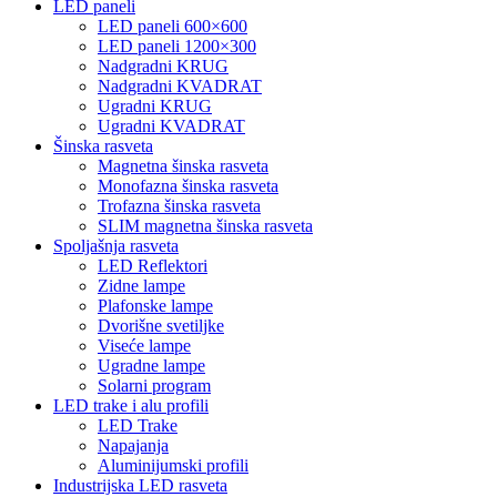
LED paneli
LED paneli 600×600
LED paneli 1200×300
Nadgradni KRUG
Nadgradni KVADRAT
Ugradni KRUG
Ugradni KVADRAT
Šinska rasveta
Magnetna šinska rasveta
Monofazna šinska rasveta
Trofazna šinska rasveta
SLIM magnetna šinska rasveta
Spoljašnja rasveta
LED Reflektori
Zidne lampe
Plafonske lampe
Dvorišne svetiljke
Viseće lampe
Ugradne lampe
Solarni program
LED trake i alu profili
LED Trake
Napajanja
Aluminijumski profili
Industrijska LED rasveta