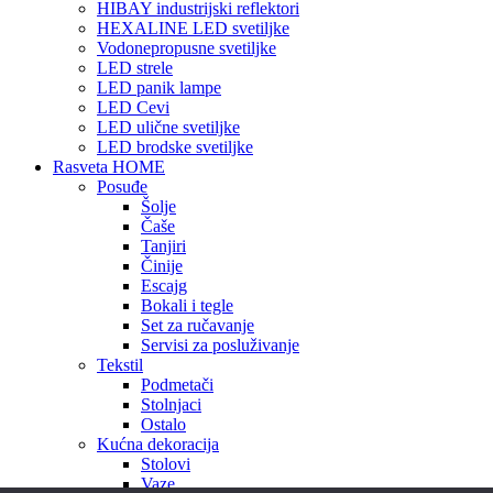
HIBAY industrijski reflektori
HEXALINE LED svetiljke
Vodonepropusne svetiljke
LED strele
LED panik lampe
LED Cevi
LED ulične svetiljke
LED brodske svetiljke
Rasveta HOME
Posuđe
Šolje
Čaše
Tanjiri
Činije
Escajg
Bokali i tegle
Set za ručavanje
Servisi za posluživanje
Tekstil
Podmetači
Stolnjaci
Ostalo
Kućna dekoracija
Stolovi
Vaze