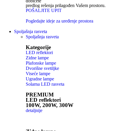
dobićete
predlog rešenja prilagođen Vašem prostoru.
POŠALJITE UPIT
Pogledajte ideje za uređenje prostora
Spoljašnja rasveta
Spoljašnja rasveta
Kategorije
LED reflektori
Zidne lampe
Plafonske lampe
Dvorišne svetiljke
Viseće lampe
Ugradne lampe
Solarna LED rasveta
PREMIUM
LED reflektori
100W, 200W, 300W
detaljnije