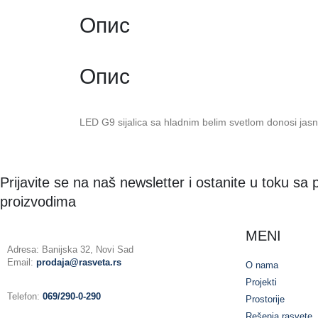
Опис
Опис
LED G9 sijalica sa hladnim belim svetlom donosi jasn
Prijavite se na naš newsletter i ostanite u toku sa
proizvodima
MENI
Adresa: Banijska 32, Novi Sad
Email:
prodaja@rasveta.rs
O nama
Projekti
Telefon:
069/290-0-290
Prostorije
Rešenja rasvete