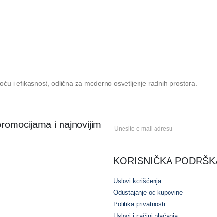
oću i efikasnost, odlična za moderno osvetljenje radnih prostora.
 promocijama i najnovijim
KORISNIČKA PODRŠK
Uslovi korišćenja
Odustajanje od kupovine
Politika privatnosti
Uslovi i načini plaćanja