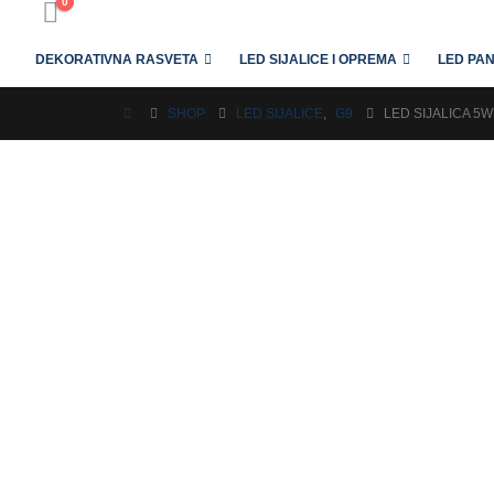
0
DEKORATIVNA RASVETA
LED SIJALICE I OPREMA
LED PAN
SHOP
LED SIJALICE
,
G9
LED SIJALICA 5W