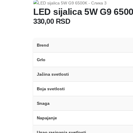
LED sijalica 5W G9 650
330,00
RSD
Brend
Grlo
Jačina svetlosti
Boja svetlosti
Snaga
Napajanje
Ugao rasipanja svetlosti