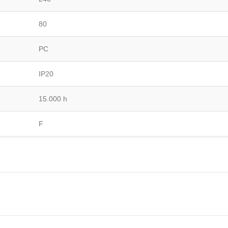
80
PC
IP20
15.000 h
F