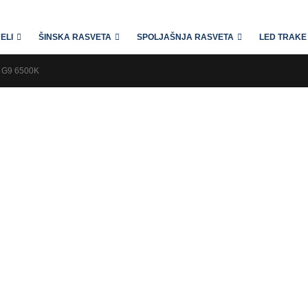
ELI
ŠINSKA RASVETA
SPOLJAŠNJA RASVETA
LED TRAKE 
 G9 6500K