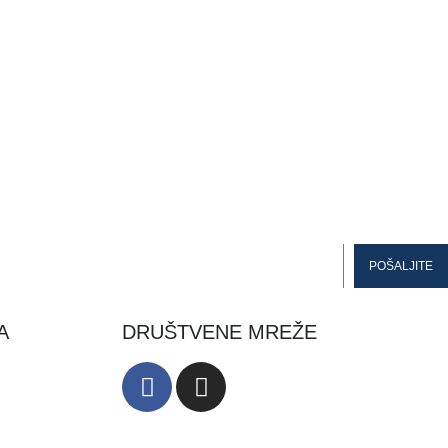
A
DRUŠTVENE MREŽE