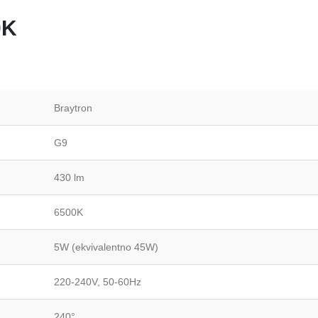
0K
Braytron
G9
430 lm
6500K
5W (ekvivalentno 45W)
220-240V, 50-60Hz
240°