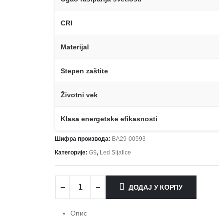
CRI
Materijal
Stepen zaštite
Životni vek
Klasa energetske efikasnosti
Шифра производа:
BA29-00593
Категорије:
G9
,
Led Sijalice
ДОДАЈ У КОРПУ
Опис