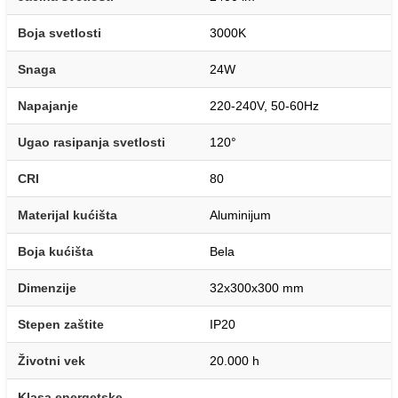
Boja svetlosti
3000K
Snaga
24W
Napajanje
220-240V, 50-60Hz
Ugao rasipanja svetlosti
120°
CRI
80
Materijal kućišta
Aluminijum
Boja kućišta
Bela
Dimenzije
32x300x300 mm
Stepen zaštite
IP20
Životni vek
20.000 h
Klasa energetske