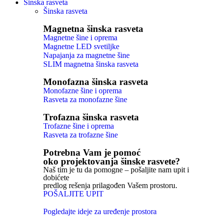
Šinska rasveta
Šinska rasveta
Magnetna šinska rasveta
Magnetne šine i oprema
Magnetne LED svetiljke
Napajanja za magnetne šine
SLIM magnetna šinska rasveta
Monofazna šinska rasveta
Monofazne šine i oprema
Rasveta za monofazne šine
Trofazna šinska rasveta
Trofazne šine i oprema
Rasveta za trofazne šine
Potrebna Vam je pomoć
oko projektovanja šinske rasvete?
Naš tim je tu da pomogne – pošaljite nam upit i
dobićete
predlog rešenja prilagođen Vašem prostoru.
POŠALJITE UPIT
Pogledajte ideje za uređenje prostora