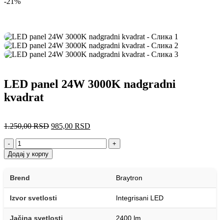
-21%
LED panel 24W 3000K nadgradni
kvadrat
1.250,00
RSD
985,00
RSD
-
+
Додај у корпу
Brend
Braytron
Izvor svetlosti
Integrisani LED
Jačina svetlosti
2400 lm