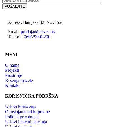
Adresa: Banijska 32, Novi Sad
Email:
prodaja@rasveta.rs
Telefon:
069/290-0-290
MENI
O nama
Projekti
Prostorije
Rešenja rasvete
Kontakt
KORISNIČKA PODRŠKA
Uslovi korišćenja
Odustajanje od kupovine
Politika privatnosti
Uslovi i načini plaćanja
Uslovi dostave