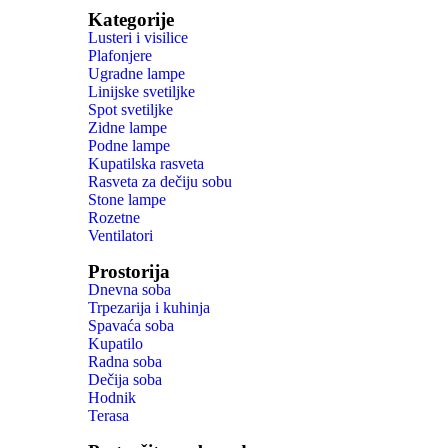
Kategorije
Lusteri i visilice
Plafonjere
Ugradne lampe
Linijske svetiljke
Spot svetiljke
Zidne lampe
Podne lampe
Kupatilska rasveta
Rasveta za dečiju sobu
Stone lampe
Rozetne
Ventilatori
Prostorija
Dnevna soba
Trpezarija i kuhinja
Spavaća soba
Kupatilo
Radna soba
Dečija soba
Hodnik
Terasa