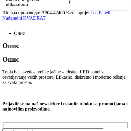
F
efikasnosti
Шифра производа:
BP04-42400
Категорије:
Led Paneli
,
Nadgradni KVADRAT
Опис
Опис
Опис
Topla bela svetlost velike jačine – idealan LED panel za
osvetljavanje većih prostora. Efikasno, diskretno i moderno rešenje
za svaki prostor.
Prijavite se na naš newsletter i ostanite u toku sa promocijama i
najnovijim proizvodima