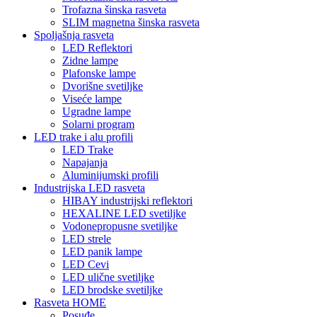
Trofazna šinska rasveta
SLIM magnetna šinska rasveta
Spoljašnja rasveta
LED Reflektori
Zidne lampe
Plafonske lampe
Dvorišne svetiljke
Viseće lampe
Ugradne lampe
Solarni program
LED trake i alu profili
LED Trake
Napajanja
Aluminijumski profili
Industrijska LED rasveta
HIBAY industrijski reflektori
HEXALINE LED svetiljke
Vodonepropusne svetiljke
LED strele
LED panik lampe
LED Cevi
LED ulične svetiljke
LED brodske svetiljke
Rasveta HOME
Posuđe