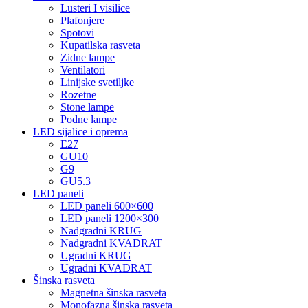
Lusteri I visilice
Plafonjere
Spotovi
Kupatilska rasveta
Zidne lampe
Ventilatori
Linijske svetiljke
Rozetne
Stone lampe
Podne lampe
LED sijalice i oprema
E27
GU10
G9
GU5.3
LED paneli
LED paneli 600×600
LED paneli 1200×300
Nadgradni KRUG
Nadgradni KVADRAT
Ugradni KRUG
Ugradni KVADRAT
Šinska rasveta
Magnetna šinska rasveta
Monofazna šinska rasveta