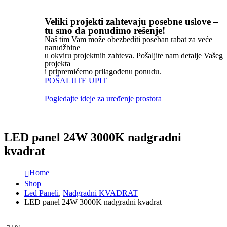
Veliki projekti zahtevaju posebne uslove –
tu smo da ponudimo rešenje!
Naš tim Vam može obezbediti poseban rabat za veće
narudžbine
u okviru projektnih zahteva. Pošaljite nam detalje Vašeg
projekta
i pripremićemo prilagođenu ponudu.
POŠALJITE UPIT
Pogledajte ideje za uređenje prostora
LED panel 24W 3000K nadgradni
kvadrat
Home
Shop
Led Paneli
,
Nadgradni KVADRAT
LED panel 24W 3000K nadgradni kvadrat