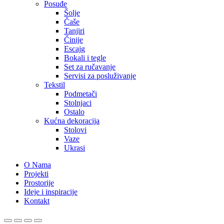
Posuđe
Šolje
Čaše
Tanjiri
Činije
Escajg
Bokali i tegle
Set za ručavanje
Servisi za posluživanje
Tekstil
Podmetači
Stolnjaci
Ostalo
Kućna dekoracija
Stolovi
Vaze
Ukrasi
O Nama
Projekti
Prostorije
Ideje i inspiracije
Kontakt