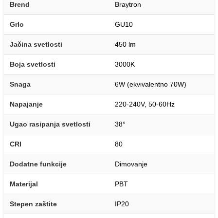
Brend
Braytron
Grlo
GU10
Jačina svetlosti
450 lm
Boja svetlosti
3000K
Snaga
6W (ekvivalentno 70W)
Napajanje
220-240V, 50-60Hz
Ugao rasipanja svetlosti
38°
CRI
80
Dodatne funkcije
Dimovanje
Materijal
PBT
Stepen zaštite
IP20