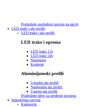
Pogledajte spoljašnju rasvetu na akciji
LED trake i alu profili
LED trake i alu profili
LED trake i oprema
LED trake 12v
LED trake 24v
Napajanja
Kontrole
Aluminijumski profili
Ugradni alu profili
Nadgradni alu profili
Ugaoni alu profili
Pogledajte ideje za uređenje prostora
Industrijska rasveta
Kategorije