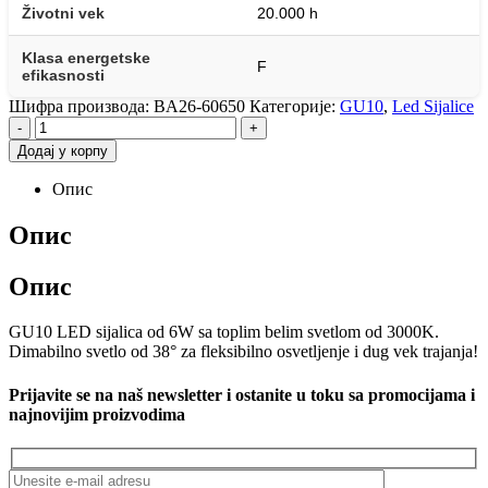
Životni vek
20.000 h
Klasa energetske
F
efikasnosti
Шифра производа:
BA26-60650
Категорије:
GU10
,
Led Sijalice
-
+
Додај у корпу
Опис
Опис
Опис
GU10 LED sijalica od 6W sa toplim belim svetlom od 3000K.
Dimabilno svetlo od 38° za fleksibilno osvetljenje i dug vek trajanja!
Prijavite se na naš newsletter i ostanite u toku sa promocijama i
najnovijim proizvodima