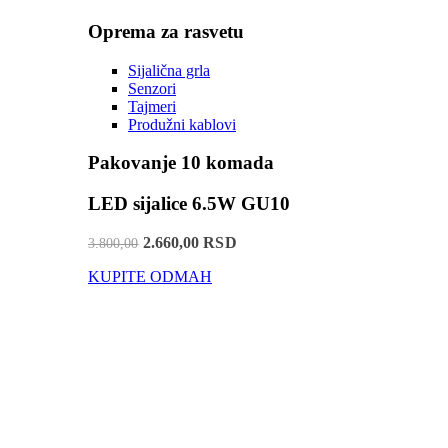
Oprema za rasvetu
Sijalična grla
Senzori
Tajmeri
Produžni kablovi
Pakovanje 10 komada
LED sijalice 6.5W GU10
2.660,00 RSD
3.800,00
KUPITE ODMAH