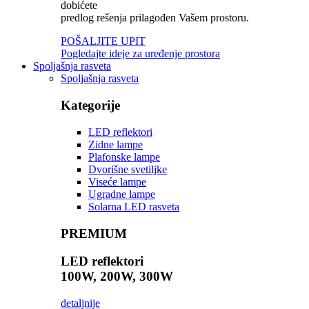
dobićete
predlog rešenja prilagođen Vašem prostoru.
POŠALJITE UPIT
Pogledajte ideje za uređenje prostora
Spoljašnja rasveta
Spoljašnja rasveta
Kategorije
LED reflektori
Zidne lampe
Plafonske lampe
Dvorišne svetiljke
Viseće lampe
Ugradne lampe
Solarna LED rasveta
PREMIUM
LED reflektori
100W, 200W, 300W
detaljnije