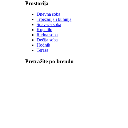
Prostorija
Dnevna soba
Trpezarija i kuhinja
Spavaća soba
Kupatilo
Radna soba
Dečija soba
Hodnik
Terasa
Pretražite po brendu