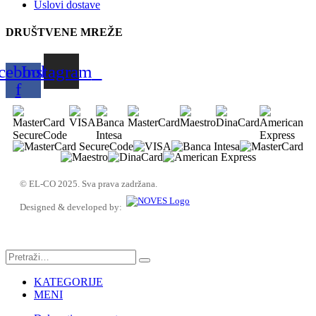
Uslovi dostave
DRUŠTVENE MREŽE
cebook-
Instagram
f
© EL-CO 2025. Sva prava zadržana.
Designed & developed by:
KATEGORIJE
MENI