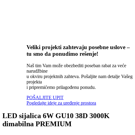
Veliki projekti zahtevaju posebne uslove –
tu smo da ponudimo rešenje!
Naš tim Vam može obezbediti poseban rabat za veće
narudžbine
u okviru projektnih zahteva. Pošaljite nam detalje Vašeg
projekta
i pripremićemo prilagođenu ponudu.
POŠALJITE UPIT
Pogledajte ideje za uređenje prostora
LED sijalica 6W GU10 38D 3000K
dimabilna PREMIUM