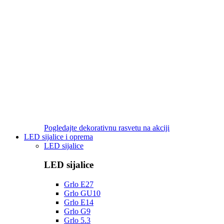
Pogledajte dekorativnu rasvetu na akciji
LED sijalice i oprema
LED sijalice
LED sijalice
Grlo E27
Grlo GU10
Grlo E14
Grlo G9
Grlo 5.3