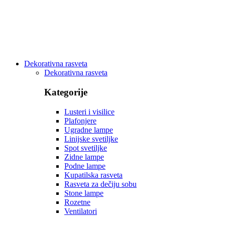
Dekorativna rasveta
Dekorativna rasveta
Kategorije
Lusteri i visilice
Plafonjere
Ugradne lampe
Linijske svetiljke
Spot svetiljke
Zidne lampe
Podne lampe
Kupatilska rasveta
Rasveta za dečiju sobu
Stone lampe
Rozetne
Ventilatori