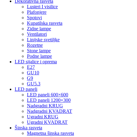
Dekorativna rasveta
Lusteri I visilice
Plafonjere
Spotovi
Kupatilska rasveta
Zidne lampe
Ventilatori
Linijske svetiljke
Rozetne
Stone lampe
Podne lampe
LED sijalice i oprema
E27
GU10
G9
GU5.3
LED paneli
LED paneli 600×600
LED paneli 1200×300
Nadgradni KRUG
Nadgradni KVADRAT
Ugradni KRUG
Ugradni KVADRAT
Šinska rasveta
Magnetna šinska rasveta