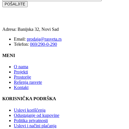
Adresa: Banijska 32, Novi Sad
Email:
prodaja@rasveta.rs
Telefon:
069/290-0-290
MENI
O nama
Projekti
Prostorije
Rešenja rasvete
Kontakt
KORISNIČKA PODRŠKA
Uslovi korišćenja
Odustajanje od kupovine
Politika privatnosti
Uslovi i načini plaćanja