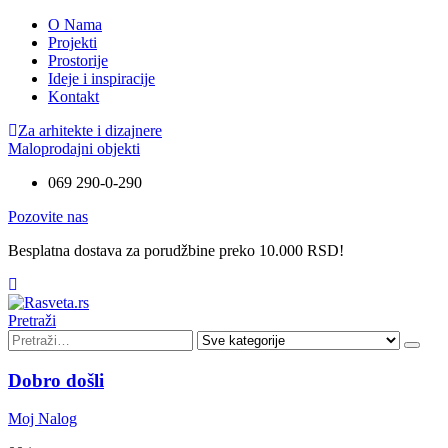
O Nama
Projekti
Prostorije
Ideje i inspiracije
Kontakt
Za arhitekte i dizajnere
Maloprodajni objekti
069 290-0-290
Pozovite nas
Besplatna dostava za porudžbine preko 10.000 RSD!
Pretraži
Dobro došli
Moj Nalog