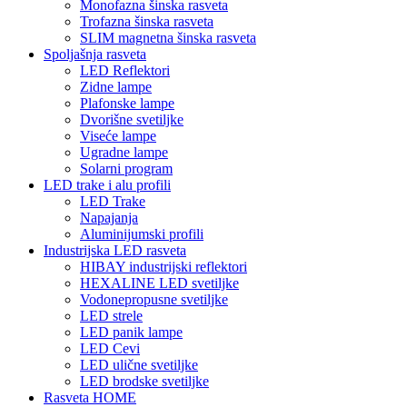
Monofazna šinska rasveta
Trofazna šinska rasveta
SLIM magnetna šinska rasveta
Spoljašnja rasveta
LED Reflektori
Zidne lampe
Plafonske lampe
Dvorišne svetiljke
Viseće lampe
Ugradne lampe
Solarni program
LED trake i alu profili
LED Trake
Napajanja
Aluminijumski profili
Industrijska LED rasveta
HIBAY industrijski reflektori
HEXALINE LED svetiljke
Vodonepropusne svetiljke
LED strele
LED panik lampe
LED Cevi
LED ulične svetiljke
LED brodske svetiljke
Rasveta HOME