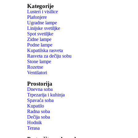
Kategorije
Lusteri i visilice
Plafonjere
Ugradne lampe
Linijske svetiljke
Spot svetiljke
Zidne lampe
Podne lampe
Kupatilska rasveta
Rasveta za dečiju sobu
Stone lampe
Rozetne
Ventilatori
Prostorija
Dnevna soba
Trpezarija i kuhinja
Spavaća soba
Kupatilo
Radna soba
Dečija soba
Hodnik
Terasa