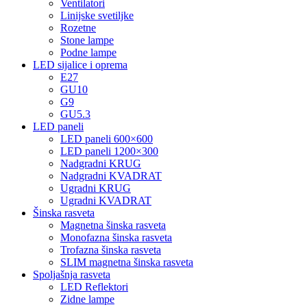
Ventilatori
Linijske svetiljke
Rozetne
Stone lampe
Podne lampe
LED sijalice i oprema
E27
GU10
G9
GU5.3
LED paneli
LED paneli 600×600
LED paneli 1200×300
Nadgradni KRUG
Nadgradni KVADRAT
Ugradni KRUG
Ugradni KVADRAT
Šinska rasveta
Magnetna šinska rasveta
Monofazna šinska rasveta
Trofazna šinska rasveta
SLIM magnetna šinska rasveta
Spoljašnja rasveta
LED Reflektori
Zidne lampe