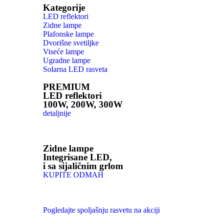
Kategorije
LED reflektori
Zidne lampe
Plafonske lampe
Dvorišne svetiljke
Viseće lampe
Ugradne lampe
Solarna LED rasveta
PREMIUM
LED reflektori
100W, 200W, 300W
detaljnije
Zidne lampe
Integrisane LED,
i sa sijaličnim grlom
KUPITE ODMAH
Pogledajte spoljašnju rasvetu na akciji