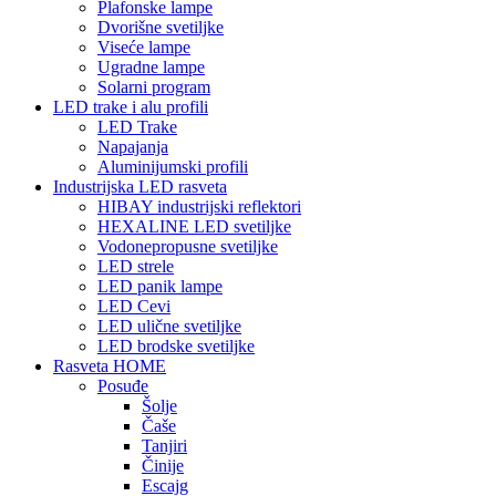
Plafonske lampe
Dvorišne svetiljke
Viseće lampe
Ugradne lampe
Solarni program
LED trake i alu profili
LED Trake
Napajanja
Aluminijumski profili
Industrijska LED rasveta
HIBAY industrijski reflektori
HEXALINE LED svetiljke
Vodonepropusne svetiljke
LED strele
LED panik lampe
LED Cevi
LED ulične svetiljke
LED brodske svetiljke
Rasveta HOME
Posuđe
Šolje
Čaše
Tanjiri
Činije
Escajg