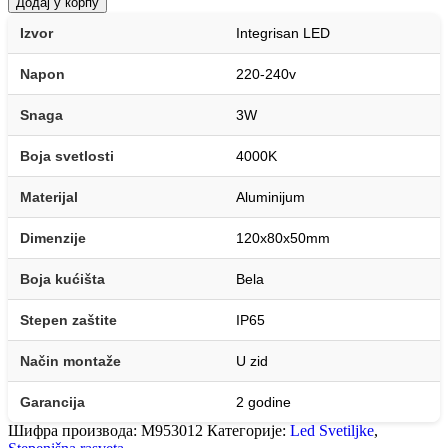
Додај у корпу
Izvor
Integrisan LED
Napon
220-240v
Snaga
3W
Boja svetlosti
4000K
Materijal
Aluminijum
Dimenzije
120x80x50mm
Boja kućišta
Bela
Stepen zaštite
IP65
Način montaže
U zid
Garancija
2 godine
Шифра производа:
M953012
Категорије:
Led Svetiljke
,