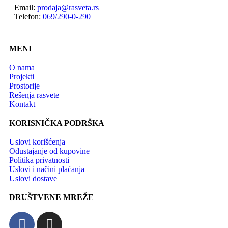
Email:
prodaja@rasveta.rs
Telefon:
069/290-0-290
MENI
O nama
Projekti
Prostorije
Rešenja rasvete
Kontakt
KORISNIČKA PODRŠKA
Uslovi korišćenja
Odustajanje od kupovine
Politika privatnosti
Uslovi i načini plaćanja
Uslovi dostave
DRUŠTVENE MREŽE