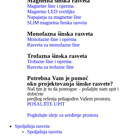
Magnetna šinska rasveta
Magnetne šine i oprema
Magnetne LED svetiljke
Napajanja za magnetne šine
SLIM magnetna šinska rasveta
Monofazna šinska rasveta
Monofazne šine i oprema
Rasveta za monofazne šine
Trofazna šinska rasveta
Trofazne šine i oprema
Rasveta za trofazne šine
Potrebna Vam je pomoć
oko projektovanja šinske rasvete?
Naš tim je tu da pomogne – pošaljite nam upit i
dobićete
predlog rešenja prilagođen Vašem prostoru.
POŠALJITE UPIT
Pogledajte ideje za uređenje prostora
Spoljašnja rasveta
Spoljašnja rasveta