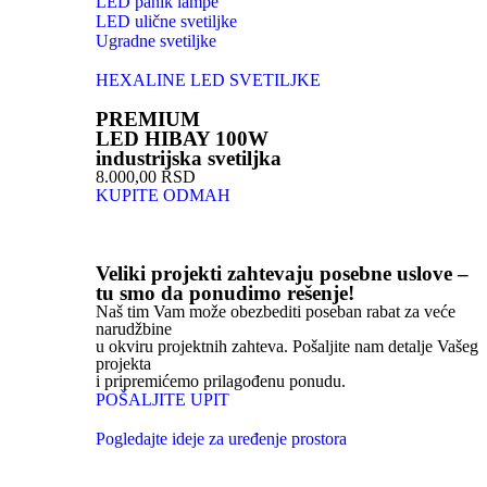
LED panik lampe
LED ulične svetiljke
Ugradne svetiljke
HEXALINE LED SVETILJKE
PREMIUM
LED HIBAY 100W
industrijska svetiljka
8.000,00 RSD
KUPITE ODMAH
Veliki projekti zahtevaju posebne uslove –
tu smo da ponudimo rešenje!
Naš tim Vam može obezbediti poseban rabat za veće
narudžbine
u okviru projektnih zahteva. Pošaljite nam detalje Vašeg
projekta
i pripremićemo prilagođenu ponudu.
POŠALJITE UPIT
Pogledajte ideje za uređenje prostora