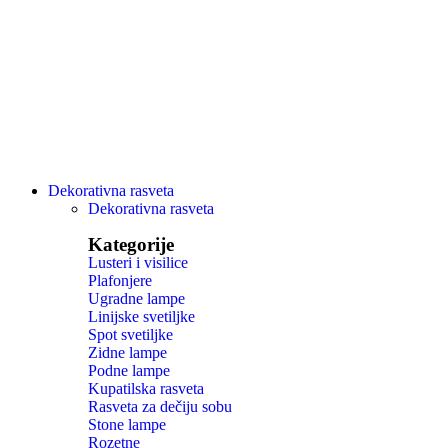
Dekorativna rasveta
Dekorativna rasveta
Kategorije
Lusteri i visilice
Plafonjere
Ugradne lampe
Linijske svetiljke
Spot svetiljke
Zidne lampe
Podne lampe
Kupatilska rasveta
Rasveta za dečiju sobu
Stone lampe
Rozetne