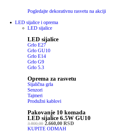
Pogledajte dekorativnu rasvetu na akciji
LED sijalice i oprema
LED sijalice
LED sijalice
Grlo E27
Grlo GU10
Grlo E14
Grlo G9
Grlo 5.3
Oprema za rasvetu
Sijalična grla
Senzori
Tajmeri
Produžni kablovi
Pakovanje 10 komada
LED sijalice 6.5W GU10
2.660,00 RSD
3.800,00
KUPITE ODMAH