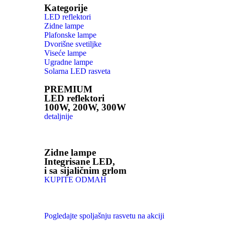
Kategorije
LED reflektori
Zidne lampe
Plafonske lampe
Dvorišne svetiljke
Viseće lampe
Ugradne lampe
Solarna LED rasveta
PREMIUM
LED reflektori
100W, 200W, 300W
detaljnije
Zidne lampe
Integrisane LED,
i sa sijaličnim grlom
KUPITE ODMAH
Pogledajte spoljašnju rasvetu na akciji