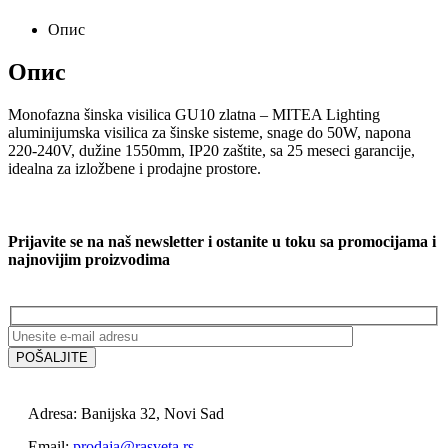
Опис
Опис
Monofazna šinska visilica GU10 zlatna – MITEA Lighting
aluminijumska visilica za šinske sisteme, snage do 50W, napona
220-240V, dužine 1550mm, IP20 zaštite, sa 25 meseci garancije,
idealna za izložbene i prodajne prostore.
Prijavite se na naš newsletter i ostanite u toku sa promocijama i
najnovijim proizvodima
Adresa: Banijska 32, Novi Sad
Email:
prodaja@rasveta.rs