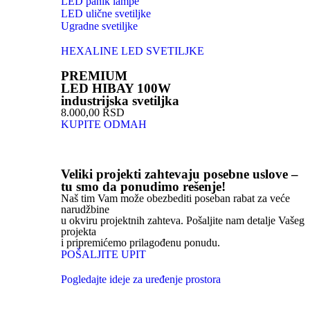
LED panik lampe
LED ulične svetiljke
Ugradne svetiljke
HEXALINE LED SVETILJKE
PREMIUM
LED HIBAY 100W
industrijska svetiljka
8.000,00 RSD
KUPITE ODMAH
Veliki projekti zahtevaju posebne uslove –
tu smo da ponudimo rešenje!
Naš tim Vam može obezbediti poseban rabat za veće
narudžbine
u okviru projektnih zahteva. Pošaljite nam detalje Vašeg
projekta
i pripremićemo prilagođenu ponudu.
POŠALJITE UPIT
Pogledajte ideje za uređenje prostora