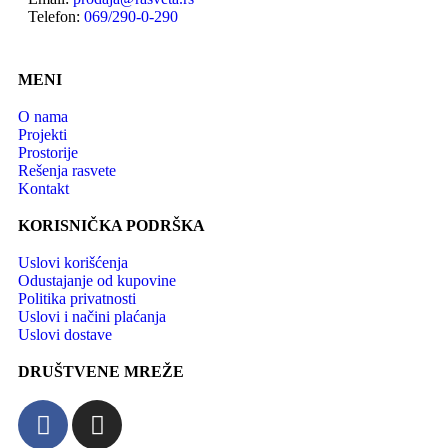
Telefon:
069/290-0-290
MENI
O nama
Projekti
Prostorije
Rešenja rasvete
Kontakt
KORISNIČKA PODRŠKA
Uslovi korišćenja
Odustajanje od kupovine
Politika privatnosti
Uslovi i načini plaćanja
Uslovi dostave
DRUŠTVENE MREŽE