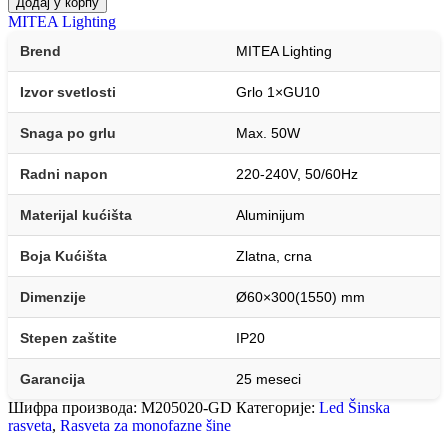
Додај у корпу
MITEA Lighting
Brend
MITEA Lighting
Izvor svetlosti
Grlo 1×GU10
Snaga po grlu
Max. 50W
Radni napon
220-240V, 50/60Hz
Materijal kućišta
Aluminijum
Boja Kućišta
Zlatna, crna
Dimenzije
Ø60×300(1550) mm
Stepen zaštite
IP20
Garancija
25 meseci
Шифра производа:
M205020-GD
Категорије:
Led Šinska
rasveta
,
Rasveta za monofazne šine