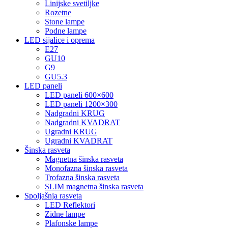
Linijske svetiljke
Rozetne
Stone lampe
Podne lampe
LED sijalice i oprema
E27
GU10
G9
GU5.3
LED paneli
LED paneli 600×600
LED paneli 1200×300
Nadgradni KRUG
Nadgradni KVADRAT
Ugradni KRUG
Ugradni KVADRAT
Šinska rasveta
Magnetna šinska rasveta
Monofazna šinska rasveta
Trofazna šinska rasveta
SLIM magnetna šinska rasveta
Spoljašnja rasveta
LED Reflektori
Zidne lampe
Plafonske lampe