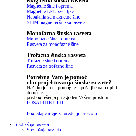
Magnetna šinska rasveta
Magnetne šine i oprema
Magnetne LED svetiljke
Napajanja za magnetne šine
SLIM magnetna šinska rasveta
Monofazna šinska rasveta
Monofazne šine i oprema
Rasveta za monofazne šine
Trofazna šinska rasveta
Trofazne šine i oprema
Rasveta za trofazne šine
Potrebna Vam je pomoć
oko projektovanja šinske rasvete?
Naš tim je tu da pomogne – pošaljite nam upit i
dobićete
predlog rešenja prilagođen Vašem prostoru.
POŠALJITE UPIT
Pogledajte ideje za uređenje prostora
Spoljašnja rasveta
Spoljašnja rasveta