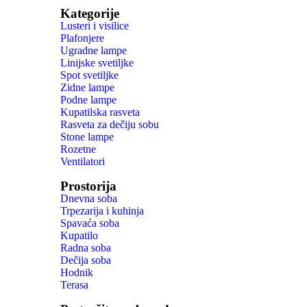
Kategorije
Lusteri i visilice
Plafonjere
Ugradne lampe
Linijske svetiljke
Spot svetiljke
Zidne lampe
Podne lampe
Kupatilska rasveta
Rasveta za dečiju sobu
Stone lampe
Rozetne
Ventilatori
Prostorija
Dnevna soba
Trpezarija i kuhinja
Spavaća soba
Kupatilo
Radna soba
Dečija soba
Hodnik
Terasa