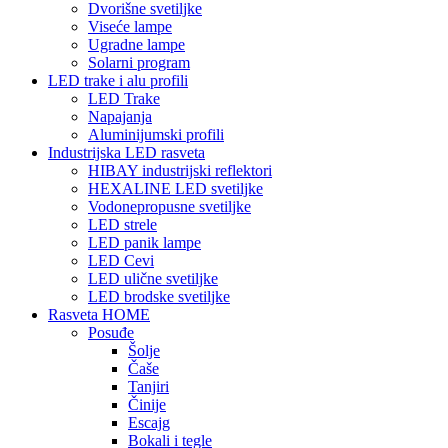
Dvorišne svetiljke
Viseće lampe
Ugradne lampe
Solarni program
LED trake i alu profili
LED Trake
Napajanja
Aluminijumski profili
Industrijska LED rasveta
HIBAY industrijski reflektori
HEXALINE LED svetiljke
Vodonepropusne svetiljke
LED strele
LED panik lampe
LED Cevi
LED ulične svetiljke
LED brodske svetiljke
Rasveta HOME
Posuđe
Šolje
Čaše
Tanjiri
Činije
Escajg
Bokali i tegle