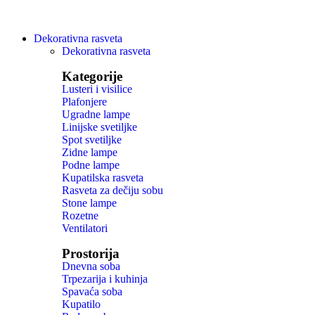
Dekorativna rasveta
Dekorativna rasveta
Kategorije
Lusteri i visilice
Plafonjere
Ugradne lampe
Linijske svetiljke
Spot svetiljke
Zidne lampe
Podne lampe
Kupatilska rasveta
Rasveta za dečiju sobu
Stone lampe
Rozetne
Ventilatori
Prostorija
Dnevna soba
Trpezarija i kuhinja
Spavaća soba
Kupatilo