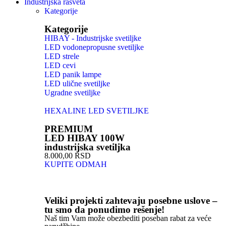
Industrijska rasveta
Kategorije
Kategorije
HIBAY - Industrijske svetiljke
LED vodonepropusne svetiljke
LED strele
LED cevi
LED panik lampe
LED ulične svetiljke
Ugradne svetiljke
HEXALINE LED SVETILJKE
PREMIUM
LED HIBAY 100W
industrijska svetiljka
8.000,00 RSD
KUPITE ODMAH
Veliki projekti zahtevaju posebne uslove –
tu smo da ponudimo rešenje!
Naš tim Vam može obezbediti poseban rabat za veće