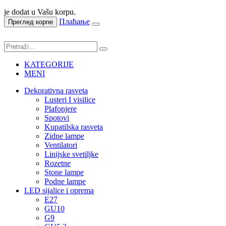
je dodat u Vašu korpu.
Плаћање
Преглед корпе
KATEGORIJE
MENI
Dekorativna rasveta
Lusteri I visilice
Plafonjere
Spotovi
Kupatilska rasveta
Zidne lampe
Ventilatori
Linijske svetiljke
Rozetne
Stone lampe
Podne lampe
LED sijalice i oprema
E27
GU10
G9