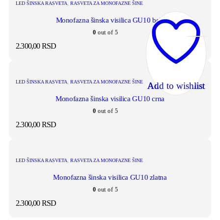
LED ŠINSKA RASVETA
,
RASVETA ZA MONOFAZNE ŠINE
Monofazna šinska visilica GU10 bela
0
out of 5
2.300,00
RSD
LED ŠINSKA RASVETA
,
RASVETA ZA MONOFAZNE ŠINE
Add to wishlist
Add to wishlist
Add to wishlist
Monofazna šinska visilica GU10 crna
0
out of 5
2.300,00
RSD
LED ŠINSKA RASVETA
,
RASVETA ZA MONOFAZNE ŠINE
Monofazna šinska visilica GU10 zlatna
0
out of 5
2.300,00
RSD