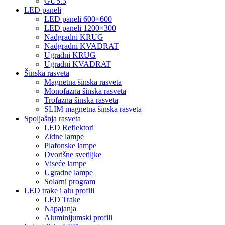
GU5.3
LED paneli
LED paneli 600×600
LED paneli 1200×300
Nadgradni KRUG
Nadgradni KVADRAT
Ugradni KRUG
Ugradni KVADRAT
Šinska rasveta
Magnetna šinska rasveta
Monofazna šinska rasveta
Trofazna šinska rasveta
SLIM magnetna šinska rasveta
Spoljašnja rasveta
LED Reflektori
Zidne lampe
Plafonske lampe
Dvorišne svetiljke
Viseće lampe
Ugradne lampe
Solarni program
LED trake i alu profili
LED Trake
Napajanja
Aluminijumski profili