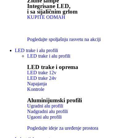
Zidne lampe
Integrisane LED,
i sa sijaličnim grlom
KUPITE ODMAH
Pogledajte spoljašnju rasvetu na akciji
LED trake i alu profili
LED trake i alu profili
LED trake i oprema
LED trake 12v
LED trake 24v
Napajanja
Kontrole
Aluminijumski profili
Ugradni alu profili
Nadgradni alu profili
Ugaoni alu profili
Pogledajte ideje za uređenje prostora