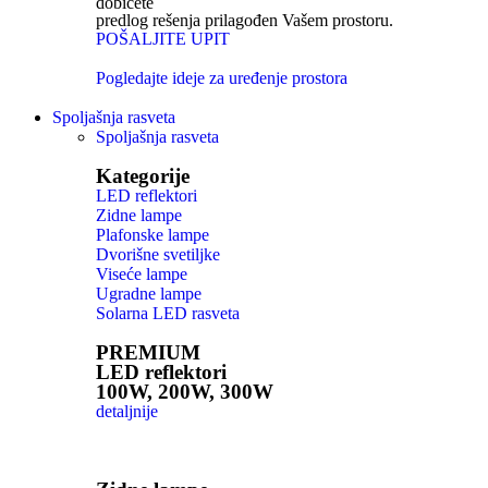
dobićete
predlog rešenja prilagođen Vašem prostoru.
POŠALJITE UPIT
Pogledajte ideje za uređenje prostora
Spoljašnja rasveta
Spoljašnja rasveta
Kategorije
LED reflektori
Zidne lampe
Plafonske lampe
Dvorišne svetiljke
Viseće lampe
Ugradne lampe
Solarna LED rasveta
PREMIUM
LED reflektori
100W, 200W, 300W
detaljnije