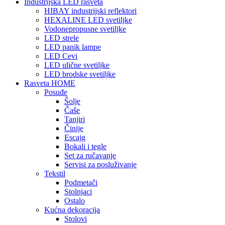
Industrijska LED rasveta
HIBAY industrijski reflektori
HEXALINE LED svetiljke
Vodonepropusne svetiljke
LED strele
LED panik lampe
LED Cevi
LED ulične svetiljke
LED brodske svetiljke
Rasveta HOME
Posuđe
Šolje
Čaše
Tanjiri
Činije
Escajg
Bokali i tegle
Set za ručavanje
Servisi za posluživanje
Tekstil
Podmetači
Stolnjaci
Ostalo
Kućna dekoracija
Stolovi