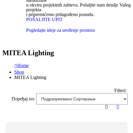
narudžbine
u okviru projektnih zahteva. Pošaljite nam detalje Vašeg
projekta
i pripremićemo prilagođenu ponudu.
POŠALJITE UPIT
Pogledajte ideje za uređenje prostora
MITEA Lighting
Home
Shop
MITEA Lighting
Filteri:
Поређај по: