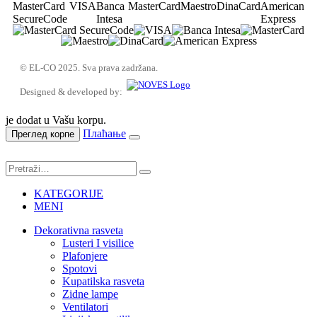
© EL-CO 2025. Sva prava zadržana.
Designed & developed by:
je dodat u Vašu korpu.
Плаћање
Преглед корпе
KATEGORIJE
MENI
Dekorativna rasveta
Lusteri I visilice
Plafonjere
Spotovi
Kupatilska rasveta
Zidne lampe
Ventilatori