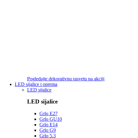
Pogledajte dekorativnu rasvetu na akciji
LED sijalice i oprema
LED sijalice
LED sijalice
Grlo E27
Grlo GU10
Grlo E14
Grlo G9
Grlo 5.3