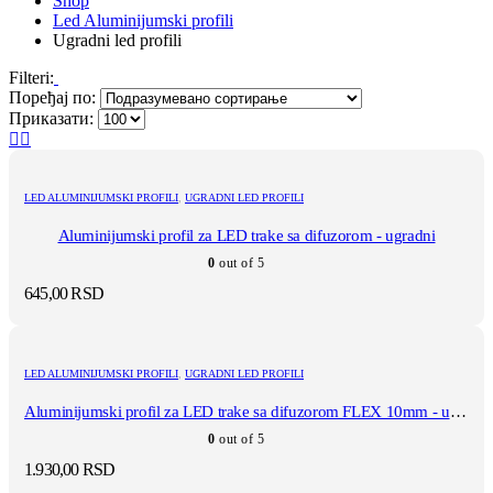
Shop
Led Aluminijumski profili
Ugradni led profili
Filteri:
Поређај по:
Приказати:
LED ALUMINIJUMSKI PROFILI
,
UGRADNI LED PROFILI
Aluminijumski profil za LED trake sa difuzorom - ugradni
0
out of 5
645,00
RSD
LED ALUMINIJUMSKI PROFILI
,
UGRADNI LED PROFILI
Aluminijumski profil za LED trake sa difuzorom FLEX 10mm - ugradni
0
out of 5
1.930,00
RSD