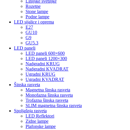
Linijske svetiljke
Rozetne
Stone lampe
Podne lampe
LED sijalice i oprema
E27
GU10
G9
GU5.3
LED paneli
LED paneli 600×600
LED paneli 1200×300
Nadgradni KRUG
Nadgradni KVADRAT
Ugradni KRUG
Ugradni KVADRAT
Šinska rasveta
Magnetna šinska rasveta
Monofazna šinska rasveta
Trofazna šinska rasveta
SLIM magnetna šinska rasveta
Spoljašnja rasveta
LED Reflektori
Zidne lampe
Plafonske lampe