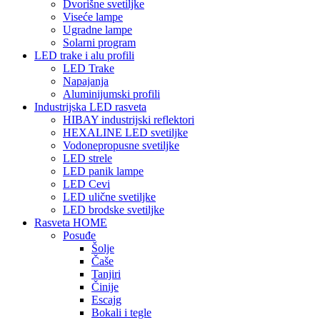
Dvorišne svetiljke
Viseće lampe
Ugradne lampe
Solarni program
LED trake i alu profili
LED Trake
Napajanja
Aluminijumski profili
Industrijska LED rasveta
HIBAY industrijski reflektori
HEXALINE LED svetiljke
Vodonepropusne svetiljke
LED strele
LED panik lampe
LED Cevi
LED ulične svetiljke
LED brodske svetiljke
Rasveta HOME
Posuđe
Šolje
Čaše
Tanjiri
Činije
Escajg
Bokali i tegle