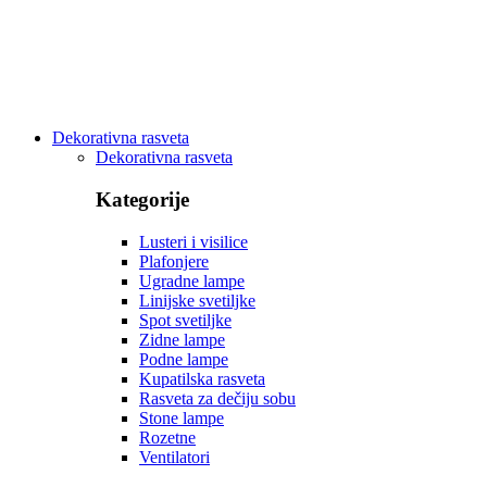
Dekorativna rasveta
Dekorativna rasveta
Kategorije
Lusteri i visilice
Plafonjere
Ugradne lampe
Linijske svetiljke
Spot svetiljke
Zidne lampe
Podne lampe
Kupatilska rasveta
Rasveta za dečiju sobu
Stone lampe
Rozetne
Ventilatori