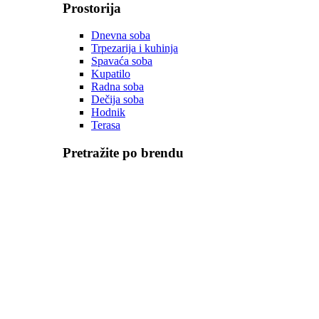
Prostorija
Dnevna soba
Trpezarija i kuhinja
Spavaća soba
Kupatilo
Radna soba
Dečija soba
Hodnik
Terasa
Pretražite po brendu