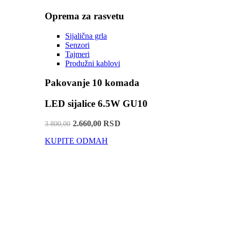
Oprema za rasvetu
Sijalična grla
Senzori
Tajmeri
Produžni kablovi
Pakovanje 10 komada
LED sijalice 6.5W GU10
2.660,00 RSD
3.800,00
KUPITE ODMAH