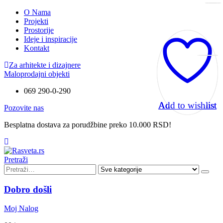
O Nama
Projekti
Prostorije
Ideje i inspiracije
Kontakt
Za arhitekte i dizajnere
Maloprodajni objekti
069 290-0-290
Add to wishlist
Add to wishlist
Add to wishlist
Pozovite nas
Besplatna dostava za porudžbine preko 10.000 RSD!
Pretraži
Dobro došli
Moj Nalog