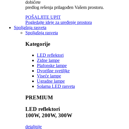
dobićete
predlog rešenja prilagođen Vašem prostoru.
POŠALJITE UPIT
Pogledajte ideje za uređenje prostora
Spoljašnja rasveta
Spoljašnja rasveta
Kategorije
LED reflektori
Zidne lampe
Plafonske lampe
Dvorišne svetiljke
Viseće lampe
Ugradne lampe
Solarna LED rasveta
PREMIUM
LED reflektori
100W, 200W, 300W
detaljnije