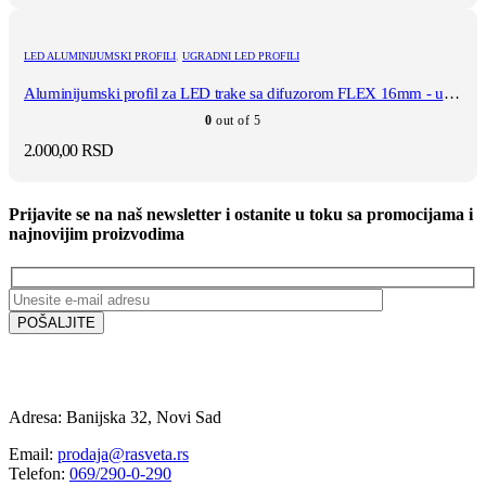
LED ALUMINIJUMSKI PROFILI
,
UGRADNI LED PROFILI
Aluminijumski profil za LED trake sa difuzorom FLEX 16mm - ugradni
0
out of 5
2.000,00
RSD
Prijavite se na naš newsletter i ostanite u toku sa promocijama i
najnovijim proizvodima
Adresa: Banijska 32, Novi Sad
Email:
prodaja@rasveta.rs
Telefon:
069/290-0-290