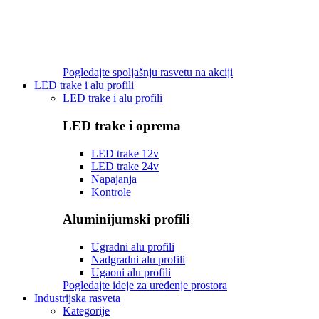
Pogledajte spoljašnju rasvetu na akciji
LED trake i alu profili
LED trake i alu profili
LED trake i oprema
LED trake 12v
LED trake 24v
Napajanja
Kontrole
Aluminijumski profili
Ugradni alu profili
Nadgradni alu profili
Ugaoni alu profili
Pogledajte ideje za uređenje prostora
Industrijska rasveta
Kategorije