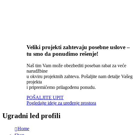
Veliki projekti zahtevaju posebne uslove –
tu smo da ponudimo rešenje!
Naš tim Vam može obezbediti poseban rabat za veće
narudžbine
u okviru projektnih zahteva. Pošaljite nam detalje Vašeg
projekta
i pripremićemo prilagođenu ponudu.
POŠALJITE UPIT
Pogledajte ideje za uređenje prostora
Ugradni led profili
Home