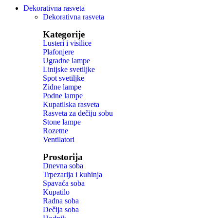
Dekorativna rasveta
Dekorativna rasveta
Kategorije
Lusteri i visilice
Plafonjere
Ugradne lampe
Linijske svetiljke
Spot svetiljke
Zidne lampe
Podne lampe
Kupatilska rasveta
Rasveta za dečiju sobu
Stone lampe
Rozetne
Ventilatori
Prostorija
Dnevna soba
Trpezarija i kuhinja
Spavaća soba
Kupatilo
Radna soba
Dečija soba