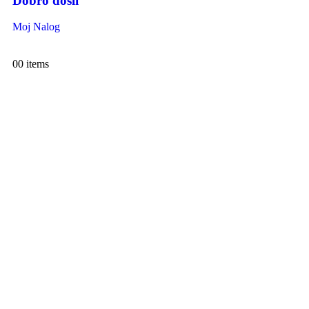
Dobro došli
Moj Nalog
0
0 items