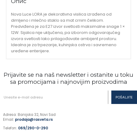
Опис
Nova Luce LORA je dekorativna visilica izrađena od
dimljeno i mlečno staklo sa mat crnim čelikom.
Predviđena je za E27 izvor svetlosti maksimalne snage 1 ×
12W. Sijalica nije uključena, pa izborom odgovarajućeg
izvora svetlosti lako prilagođavate ambijent prostoru.
Idealna je za trpezarije, kuhinjska ostrva i savremeno
uređene enterijere.
Prijavite se na naš newsletter i ostanite u toku
sa promocijama i najnovijim proizvodima
Adresa: Banijska 32, Novi Sad
Email:
prodaja@rasveta.rs
Telefon:
069/290-0-290