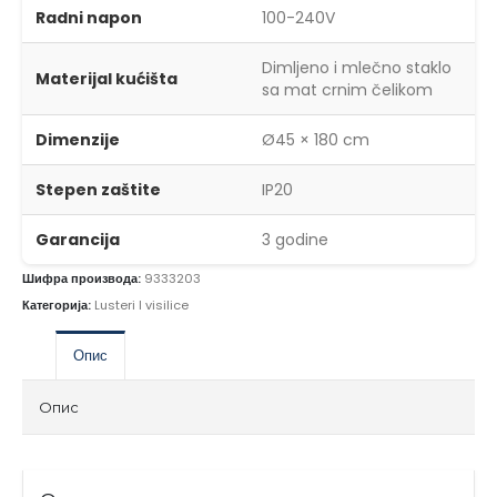
Radni napon
100-240V
Dimljeno i mlečno staklo
Materijal kućišta
sa mat crnim čelikom
Dimenzije
Ø45 × 180 cm
Stepen zaštite
IP20
Garancija
3 godine
Шифра производа:
9333203
Категорија:
Lusteri I visilice
Опис
Опис