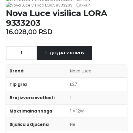
Nova Luce visilica LORA
9333203
16.028,00
RSD
ДОДАЈ У КОРПУ
Brend
Nova Luce
Tip grla
E27
Broj izvora svetlosti
1
Maksimalna snaga
1 × 12W
Sijalica uključena
Ne