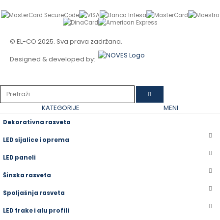
© EL-CO 2025. Sva prava zadržana.
Designed & developed by:
KATEGORIJE
MENI
Dekorativna rasveta
LED sijalice i oprema
LED paneli
Šinska rasveta
Spoljašnja rasveta
LED trake i alu profili