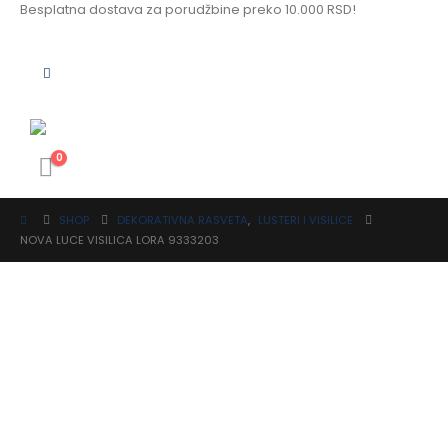
Besplatna dostava za porudžbine preko 10.000 RSD!
0
SHOP
DEKORATIVNA RASVETA
,
LUSTERI I VISILICE
NOVA LUCE VISILICA LORA 9333203