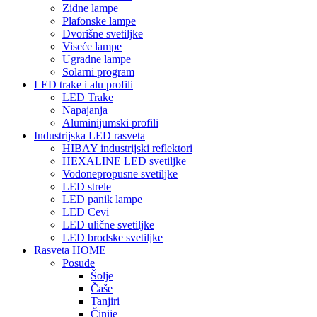
Zidne lampe
Plafonske lampe
Dvorišne svetiljke
Viseće lampe
Ugradne lampe
Solarni program
LED trake i alu profili
LED Trake
Napajanja
Aluminijumski profili
Industrijska LED rasveta
HIBAY industrijski reflektori
HEXALINE LED svetiljke
Vodonepropusne svetiljke
LED strele
LED panik lampe
LED Cevi
LED ulične svetiljke
LED brodske svetiljke
Rasveta HOME
Posuđe
Šolje
Čaše
Tanjiri
Činije