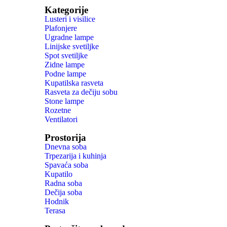
Kategorije
Lusteri i visilice
Plafonjere
Ugradne lampe
Linijske svetiljke
Spot svetiljke
Zidne lampe
Podne lampe
Kupatilska rasveta
Rasveta za dečiju sobu
Stone lampe
Rozetne
Ventilatori
Prostorija
Dnevna soba
Trpezarija i kuhinja
Spavaća soba
Kupatilo
Radna soba
Dečija soba
Hodnik
Terasa