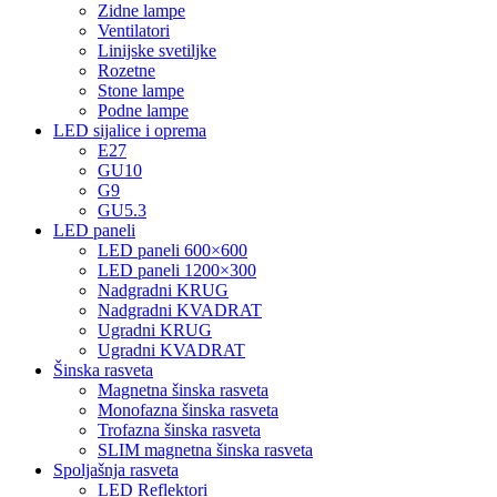
Zidne lampe
Ventilatori
Linijske svetiljke
Rozetne
Stone lampe
Podne lampe
LED sijalice i oprema
E27
GU10
G9
GU5.3
LED paneli
LED paneli 600×600
LED paneli 1200×300
Nadgradni KRUG
Nadgradni KVADRAT
Ugradni KRUG
Ugradni KVADRAT
Šinska rasveta
Magnetna šinska rasveta
Monofazna šinska rasveta
Trofazna šinska rasveta
SLIM magnetna šinska rasveta
Spoljašnja rasveta
LED Reflektori