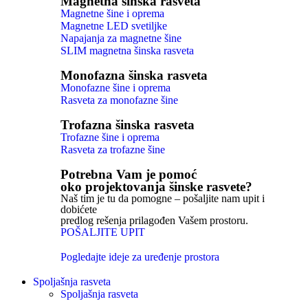
Magnetna šinska rasveta
Magnetne šine i oprema
Magnetne LED svetiljke
Napajanja za magnetne šine
SLIM magnetna šinska rasveta
Monofazna šinska rasveta
Monofazne šine i oprema
Rasveta za monofazne šine
Trofazna šinska rasveta
Trofazne šine i oprema
Rasveta za trofazne šine
Potrebna Vam je pomoć
oko projektovanja šinske rasvete?
Naš tim je tu da pomogne – pošaljite nam upit i
dobićete
predlog rešenja prilagođen Vašem prostoru.
POŠALJITE UPIT
Pogledajte ideje za uređenje prostora
Spoljašnja rasveta
Spoljašnja rasveta