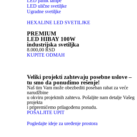
LED panik lampe
LED ulične svetiljke
Ugradne svetiljke
HEXALINE LED SVETILJKE
PREMIUM
LED HIBAY 100W
industrijska svetiljka
8.000,00 RSD
KUPITE ODMAH
Veliki projekti zahtevaju posebne uslove –
tu smo da ponudimo rešenje!
Naš tim Vam može obezbediti poseban rabat za veće
narudžbine
u okviru projektnih zahteva. Pošaljite nam detalje Vašeg
projekta
i pripremićemo prilagođenu ponudu.
POŠALJITE UPIT
Pogledajte ideje za uređenje prostora