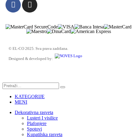
© EL-CO 2025. Sva prava zadržana.
Designed & developed by:
KATEGORIJE
MENI
Dekorativna rasveta
Lusteri I visilice
Plafonjere
Spotovi
Kupatilska rasveta