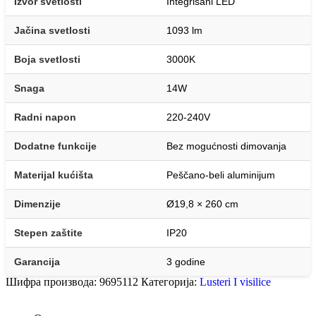
Izvor svetlosti
Integrisani LED
Jačina svetlosti
1093 lm
Boja svetlosti
3000K
Snaga
14W
Radni napon
220-240V
Dodatne funkcije
Bez mogućnosti dimovanja
Materijal kućišta
Peščano-beli aluminijum
Dimenzije
Ø19,8 × 260 cm
Stepen zaštite
IP20
Garancija
3 godine
Шифра производа:
9695112
Категорија:
Lusteri I visilice