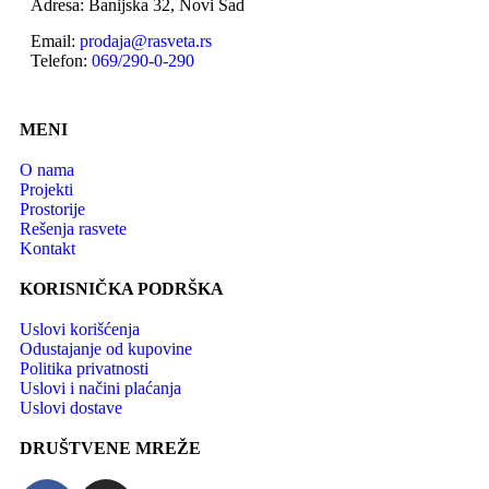
Adresa: Banijska 32, Novi Sad
Email:
prodaja@rasveta.rs
Telefon:
069/290-0-290
MENI
O nama
Projekti
Prostorije
Rešenja rasvete
Kontakt
KORISNIČKA PODRŠKA
Uslovi korišćenja
Odustajanje od kupovine
Politika privatnosti
Uslovi i načini plaćanja
Uslovi dostave
DRUŠTVENE MREŽE