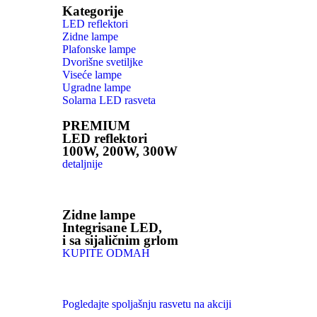
Kategorije
LED reflektori
Zidne lampe
Plafonske lampe
Dvorišne svetiljke
Viseće lampe
Ugradne lampe
Solarna LED rasveta
PREMIUM
LED reflektori
100W, 200W, 300W
detaljnije
Zidne lampe
Integrisane LED,
i sa sijaličnim grlom
KUPITE ODMAH
Pogledajte spoljašnju rasvetu na akciji