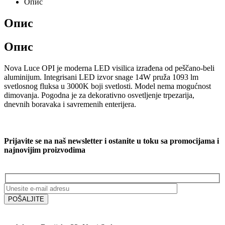
Опис
Опис
Опис
Nova Luce OPI je moderna LED visilica izrađena od peščano-beli
aluminijum. Integrisani LED izvor snage 14W pruža 1093 lm
svetlosnog fluksa u 3000K boji svetlosti. Model nema mogućnost
dimovanja. Pogodna je za dekorativno osvetljenje trpezarija,
dnevnih boravaka i savremenih enterijera.
Prijavite se na naš newsletter i ostanite u toku sa promocijama i
najnovijim proizvodima